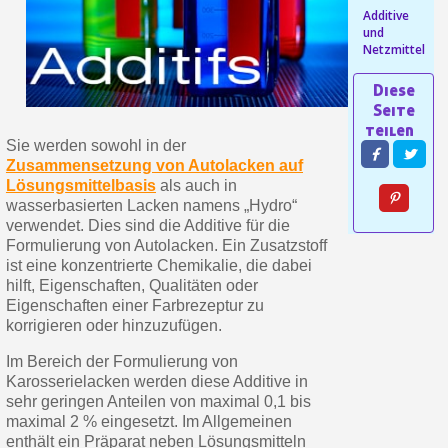
Additive
Ihr Online-Angebot in
und
Netzmittel
Teilen Sie Ihre Kreationen und 
Sammeln Sie mit jeder 
Rücksendung von Produkte
Sie werden sowohl in der
Rabatt von 5€ auf d
Zusammensetzung von Autolacken auf
Lösungsmittelbasis
als auch in
10€ Einkaufsgutschein f
wasserbasierten Lacken namens „Hydro“
verwendet. Dies sind die Additive für die
Formulierung von Autolacken. Ein Zusatzstoff
ist eine konzentrierte Chemikalie, die dabei
hilft, Eigenschaften, Qualitäten oder
Eigenschaften einer Farbrezeptur zu
korrigieren oder hinzuzufügen.
Im Bereich der Formulierung von
Karosserielacken werden diese Additive in
sehr geringen Anteilen von maximal 0,1 bis
maximal 2 % eingesetzt. Im Allgemeinen
10€ Einkaufsgutschein f
enthält ein Präparat neben Lösungsmitteln