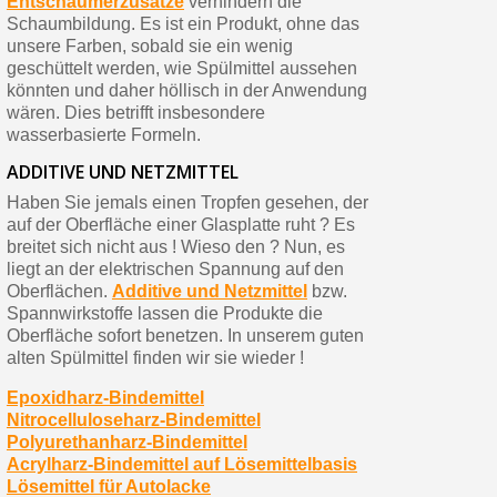
Entschäumerzusätze
verhindern die
Schaumbildung. Es ist ein Produkt, ohne das
unsere Farben, sobald sie ein wenig
geschüttelt werden, wie Spülmittel aussehen
könnten und daher höllisch in der Anwendung
wären. Dies betrifft insbesondere
wasserbasierte Formeln.
ADDITIVE UND NETZMITTEL
Haben Sie jemals einen Tropfen gesehen, der
auf der Oberfläche einer Glasplatte ruht ? Es
breitet sich nicht aus ! Wieso den ? Nun, es
liegt an der elektrischen Spannung auf den
Oberflächen.
Additive und Netzmittel
bzw.
Spannwirkstoffe lassen die Produkte die
Oberfläche sofort benetzen. In unserem guten
alten Spülmittel finden wir sie wieder !
Epoxidharz-Bindemittel
Nitrocelluloseharz-Bindemittel
Polyurethanharz-Bindemittel
Acrylharz-Bindemittel auf Lösemittelbasis
Lösemittel für Autolacke