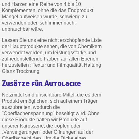
und Harzen eine Reihe von 4 bis 10
Zahlung in 4x gebührenfrei a
Komplementen, ohne die das Endprodukt
Ihr Online-Angebot in
Mängel aufweisen würde, schwierig zu
verwenden oder, schlimmer noch,
Teilen Sie Ihre Kreationen und 
unbrauchbar wäre.
Sammeln Sie mit jeder 
Lassen Sie uns eine nicht erschöpfende Liste
Rücksendung von Produkte
der Hauptprodukte sehen, die von Chemikern
verwendet werden, um leistungsstarke und
Rabatt von 5€ auf d
zufriedenstellende Farben auf allen Ebenen
10€ Einkaufsgutschein f
herzustellen : Textur und Filmqualität Haftung
Glanz Trocknung
Zahlung in 4x gebührenfrei a
Zusätze für Autolacke
Ihr Online-Angebot in
Teilen Sie Ihre Kreationen und 
Netzmittel sind unsichtbare Mittel, die es dem
Produkt ermöglichen, sich auf einem Träger
Sammeln Sie mit jeder 
auszubreiten, wodurch die
Rücksendung von Produkte
"Oberflächenspannung" beseitigt wird. Ohne
diese Produkte hätten wir Produkte auf
Rabatt von 5€ auf d
unserer Karosserie, die tropfen oder
10€ Einkaufsgutschein f
„Verweigerungen“ oder Öffnungen auf der
Oberfläche bilden. Um die Dicke eines