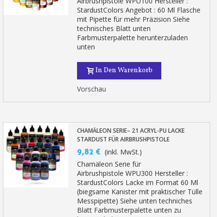
Airbrushpistole WPU100 Hersteller :
StardustColors Angebot : 60 Ml Flasche
mit Pipette für mehr Präzision Siehe
technisches Blatt unten
Farbmusterpalette herunterzuladen
unten
In Den Warenkorb
Vorschau
CHAMÄLEON SERIE– 21 ACRYL-PU LACKE
STARDUST FÜR AIRBRUSHPISTOLE
9,82 €
(inkl. MwSt.)
Chamäleon Serie für
Airbrushpistole WPU300 Hersteller :
StardustColors Lacke im Format 60 Ml
(biegsame Kanister mit praktischer Tülle
Messpipette) Siehe unten techniches
Blatt Farbmusterpalette unten zu