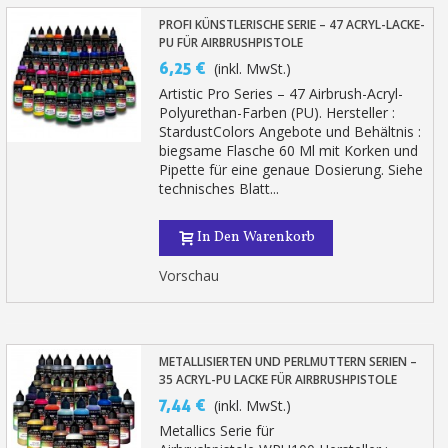
Ihr Online-Angebot in
PROFI KÜNSTLERISCHE SERIE – 47 ACRYL-LACKE-
PU FÜR AIRBRUSHPISTOLE
Teilen Sie Ihre Kreationen und 
6,25 €
(inkl. MwSt.)
Sammeln Sie mit jeder 
Artistic Pro Series – 47 Airbrush-Acryl-
Rücksendung von Produkte
Polyurethan-Farben (PU). Hersteller :
StardustColors Angebote und Behältnis :
Rabatt von 5€ auf d
biegsame Flasche 60 Ml mit Korken und
Pipette für eine genaue Dosierung. Siehe
10€ Einkaufsgutschein f
technisches Blatt...
Zahlung in 4x gebührenfrei a
Ihr Online-Angebot in
In Den Warenkorb
Teilen Sie Ihre Kreationen und 
Vorschau
Sammeln Sie mit jeder 
Rücksendung von Produkte
Rabatt von 5€ auf d
METALLISIERTEN UND PERLMUTTERN SERIEN –
35 ACRYL-PU LACKE FÜR AIRBRUSHPISTOLE
10€ Einkaufsgutschein f
7,44 €
(inkl. MwSt.)
Metallics Serie für