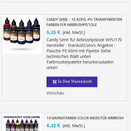
CANDY SERIE – 13 ACRYL-PU TRANSPARENTEN
FARBEN FÜR AIRBRUSHPISTOLE
6,25 €
(inkl. MwSt.)
Candy Serie für Airbrushpistole WPU170
Hersteller : StardustColors Angebot :
Flasche PE 60ml mit Pipette Siehe
technisches Blatt unten
Farbmusterpalette herunterzuladen
unten
In Den Warenkorb
Vorschau
14 GRUNDFARBEN COLOR INDEX FÜR AIRBRUSH
6,25 €
(inkl. MwSt.)