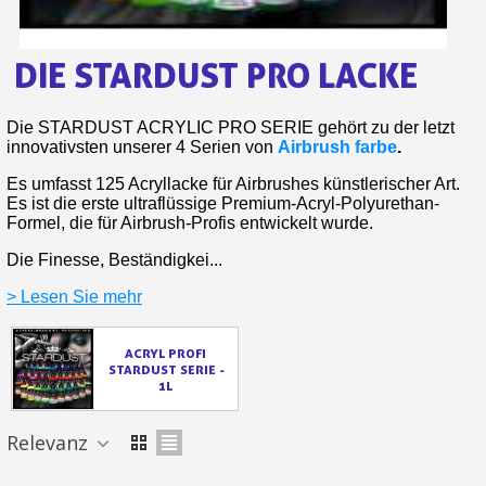
Ihr Online-Angebot in
Teilen Sie Ihre Kreationen und 
DIE STARDUST PRO LACKE
Sammeln Sie mit jeder 
Rücksendung von Produkte
Die STARDUST ACRYLIC PRO SERIE gehört zu der letzt
Rabatt von 5€ auf d
innovativsten unserer 4 Serien von
Airbrush farbe
.
10€ Einkaufsgutschein f
Es umfasst 125 Acryllacke für Airbrushes künstlerischer Art.
Es ist die erste ultraflüssige Premium-Acryl-Polyurethan-
Formel, die für Airbrush-Profis entwickelt wurde.
Die Finesse, Beständigkei...
> Lesen Sie mehr
ACRYL PROFI
STARDUST SERIE -
1L
10€ Einkaufsgutschein f
Relevanz
Zahlung in 4x gebührenfrei a