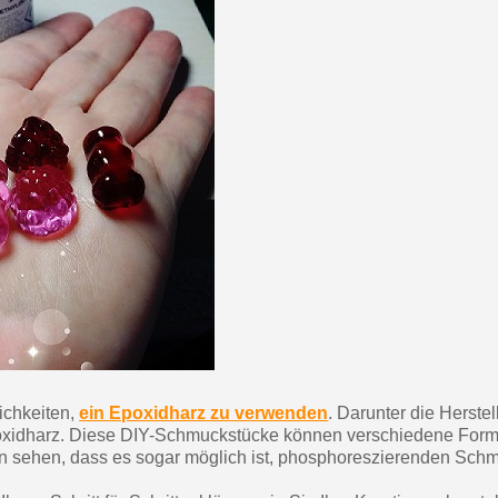
Ihr Online-Angebot 
Teilen Sie Ihre Kreationen un
Sammeln Sie mit jede
Rücksendung von Produk
Rabatt von 5€ auf
10€ Einkaufsgutschein 
lichkeiten,
ein Epoxidharz zu verwenden
. Darunter die Herste
xidharz. Diese DIY-Schmuckstücke können verschiedene For
n sehen, dass es sogar möglich ist, phosphoreszierenden Sch
10€ Einkaufsgutschein 