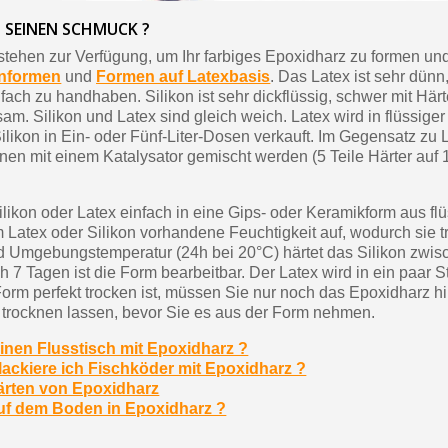
 SEINEN SCHMUCK ?
tehen zur Verfügung, um Ihr farbiges Epoxidharz zu formen un
onformen
und
Formen auf Latexbasis
. Das Latex ist sehr dünn,
nfach zu handhaben. Silikon ist sehr dickflüssig, schwer mit Här
am. Silikon und Latex sind gleich weich. Latex wird in flüssiger
ilikon in Ein- oder Fünf-Liter-Dosen verkauft. Im Gegensatz zu
nen mit einem Katalysator gemischt werden (5 Teile Härter auf 
likon oder Latex einfach in eine Gips- oder Keramikform aus fl
 Latex oder Silikon vorhandene Feuchtigkeit auf, wodurch sie 
d Umgebungstemperatur (24h bei 20°C) härtet das Silikon zwis
 7 Tagen ist die Form bearbeitbar. Der Latex wird in ein paar 
Form perfekt trocken ist, müssen Sie nur noch das Epoxidharz 
 trocknen lassen, bevor Sie es aus der Form nehmen.
 einen Flusstisch mit Epoxidharz ?
 lackiere ich Fischköder mit Epoxidharz ?
rten von Epoxidharz
uf dem Boden in Epoxidharz ?