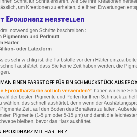
 Ihnen Schritt für Schritt erklären, wie Sie Ihre Kreationen herstel
Zahlung in 4x gebührenfrei 
rlässlich, um Kreationen zu erhalten, die Ihren Erwartungen ent
Ihr Online-Angebot 
t Epoxidharz herstellen
Teilen Sie Ihre Kreationen un
drei notwendigen Schritte beschreiben :
Sammeln Sie mit jede
en Pigmenten und Perlmutt
Rücksendung von Produk
m Härter
Silikon- oder Latexform
Rabatt von 5€ auf
 es sehr wichtig ist, die Farbstoffe vor dem Härter einzuarbeiten
10€ Einkaufsgutschein 
 schnell aushärtet, dass Sie keine Zeit haben werden, die Pigm
Zahlung in 4x gebührenfrei 
egen.
Ihr Online-Angebot 
 MAN EINEN FARBSTOFF FÜR EIN SCHMUCKSTÜCK AUS EPOX
Teilen Sie Ihre Kreationen un
e Epoxidharzfarbe soll ich verwenden?
" haben wir eine Sei
wahl der besten Pigmente und Perlen für Ihren Schmuck zu helf
Sammeln Sie mit jede
zu wählen, das schnell aushärtet, denn wenn der Aushärtungspr
Rücksendung von Produk
 Pigmente Zeit, auf den Boden des Behälters zu fallen. Außerd
insten Pigmente (1-5 µm oder 5-15 µm) und damit die leichtest
Rabatt von 5€ auf
Schwebe bleiben, bevor das Harz aushärtet.
10€ Einkaufsgutschein 
N EPOXIDHARZ MIT HÄRTER ?