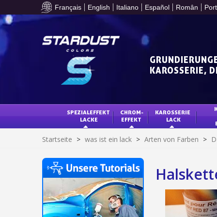
Français
English
Italiano
Español
Român
Por
GRUNDIERUNGE
KAROSSERIE, 
SPEZIALEFFEKT 
CHROM-
KAROSSERIE 
LACKE
EFFEKT
LACK
Startseite
>
was ist ein lack
>
Arten von Farben
>
D
Halskett