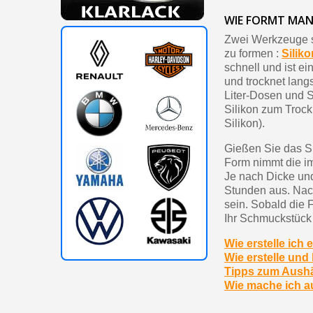
WIE FORMT MAN
Zwei Werkzeuge s
zu formen :
Silik
schnell und ist ei
und trocknet langs
Liter-Dosen und S
Silikon zum Trock
Silikon).
Gießen Sie das Si
Form nimmt die im
Je nach Dicke un
Stunden aus. Nach
sein. Sobald die 
Ihr Schmuckstück
Wie erstelle ich
Wie erstelle und
Tipps zum Aushä
Wie mache ich a