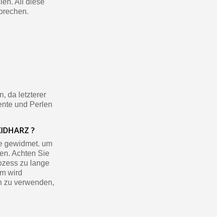
len. All diese
ab einem Einkaufswert von 30€.
sprechen.
in weniger als 1 Minute
d erhalten Sie Einkaufsgutscheine
r Bestellung Treuepunkte
ten innerhalb von 14 Tagen
 die erste Bestellung
, da letzterer
für jede Weiterempfehlung
ente und Perlen
ab einem Einkaufswert von 30€.
in weniger als 1 Minute
IDHARZ ?
d erhalten Sie Einkaufsgutscheine
te gewidmet. um
en. Achten Sie
r Bestellung Treuepunkte
ozess zu lange
ten innerhalb von 14 Tagen
em wird
en zu verwenden,
 die erste Bestellung
für jede Weiterempfehlung