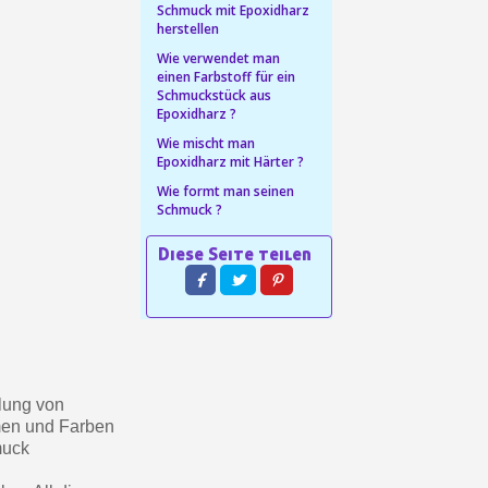
Schmuck mit Epoxidharz
herstellen
in weniger als 1 Minute
Wie verwendet man
d erhalten Sie Einkaufsgutscheine
einen Farbstoff für ein
Schmuckstück aus
r Bestellung Treuepunkte
Epoxidharz ?
ten innerhalb von 14 Tagen
Wie mischt man
Epoxidharz mit Härter ?
 die erste Bestellung
Wie formt man seinen
für jede Weiterempfehlung
Schmuck ?
llung von
men und Farben
muck
für jede Weiterempfehlung