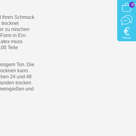
45
d Ihren Schmuck
 trocknet
€
ter zu mischen
 Form in Ein-
TREUE
 Latex muss
100 Teile
üssigem Ton. Die
trocknen kann.
chen 24 und 48
Stunden trocken
hineingießen und