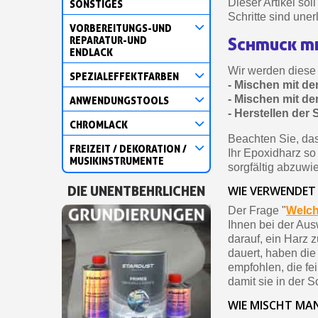
Dieser Artikel soll
SONSTIGES
Schritte sind une
VORBEREITUNGS-UND
Schmuck mi
REPARATUR-UND
ENDLACK
Wir werden diese 
SPEZIALEFFEKTFARBEN
- Mischen mit d
- Mischen mit de
ANWENDUNGSTOOLS
- Herstellen der 
CHROMLACK
Beachten Sie, dass
FREIZEIT / DEKORATION /
Ihr Epoxidharz so
MUSIKINSTRUMENTE
sorgfältig abzuwi
DIE UNENTBEHRLICHEN
WIE VERWENDET
Der Frage "
Welch
Ihnen bei der Aus
darauf, ein Harz 
dauert, haben die
empfohlen, die fe
damit sie in der 
WIE MISCHT MA