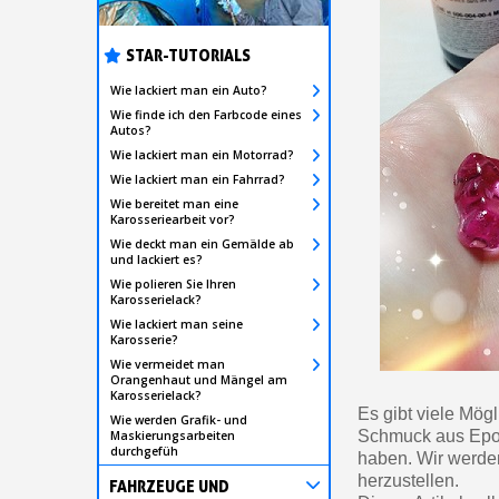
STAR-TUTORIALS
Wie lackiert man ein Auto?
Wie finde ich den Farbcode eines
Autos?
Wie lackiert man ein Motorrad?
Wie lackiert man ein Fahrrad?
Wie bereitet man eine
Karosseriearbeit vor?
Wie deckt man ein Gemälde ab
und lackiert es?
Wie polieren Sie Ihren
Karosserielack?
Wie lackiert man seine
Karosserie?
Wie vermeidet man
Orangenhaut und Mängel am
Karosserielack?
Es gibt viele Mög
Wie werden Grafik- und
Schmuck aus Epo
Maskierungsarbeiten
durchgefüh
haben. Wir werde
herzustellen.
FAHRZEUGE UND