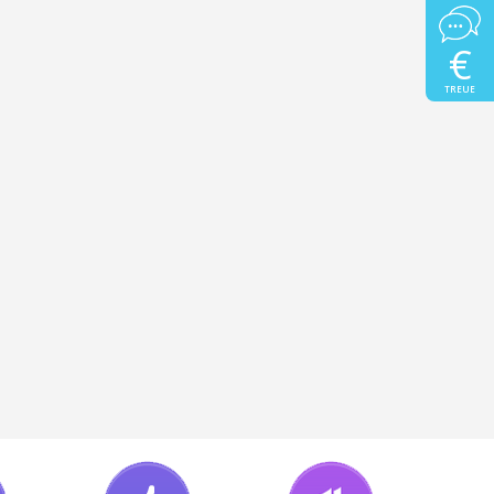
€
TREUE