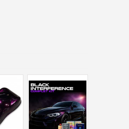
in weniger als 1 Minute
d erhalten Sie Einkaufsgutscheine
r Bestellung Treuepunkte
ten innerhalb von 14 Tagen
 die erste Bestellung
für jede Weiterempfehlung
für jede Weiterempfehlung