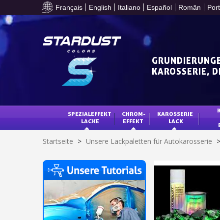
Français
English
Italiano
Español
Român
Por
GRUNDIERUNGE
KAROSSERIE, 
SPEZIALEFFEKT 
CHROM-
KAROSSERIE 
LACKE
EFFEKT
LACK
Startseite
>
Unsere Lackpaletten für Autokarosserie