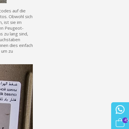
codes auf die
tos. Obwohl sich
 ist sie im
den Peugeot-
s zu lang sind,
Buchstaben
nnen dies einfach
, um zu
45