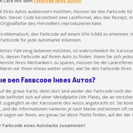
ren Lack mit dem
Farbcode Ihres Autos!
Ihr Online-Angebot 
il Ihres Autos ausbessern möchten, müssen Sie den Farbcode für
den. Dieser Code bezeichnet eine Lackformel, also das Rezept, 
Teilen Sie Ihre Kreationen un
 Originalfarbe des Herstellers reproduzieren kann.
Sammeln Sie mit jede
problematisch, den Farbcode auf einem VIN-Schild zu erkennen. H
Rücksendung von Produk
n Farbcode für jede Automarke erkennen.
Rabatt von 5€ auf
ettes Fahrzeug lackieren möchten, ist wahrscheinlich Ihr Karosse
10€ Einkaufsgutschein 
ch, diesen Farbcode auf Ihrem Auto zu finden. Wenn Sie sich jedo
Dienste Ihres Mechanikers zu sparen, müssen Sie die Lackreferenz
rklären wir Ihnen etwas weiter unten, wie Sie den Farbcode Ihres 
ie den Farbcode Ihres Autos?
 auf die graue Karte, denn dort sind weder der Farbcode noch de
de befindet sich auf einer Metallplatte (Vin Plate), die an verschi
ht zugänglich an der Karosserie des Autos angebracht ist. Sie könn
 und die Informationen variieren je nach Marke und können oft ve
 sagen wir Ihnen, wo genau Sie diese Platte finden, auf der der
er Farbcode eines Autolacks zusammen?
10€ Einkaufsgutschein 