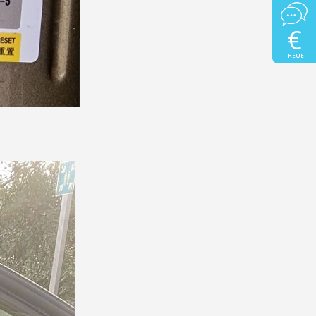
€
TREUE