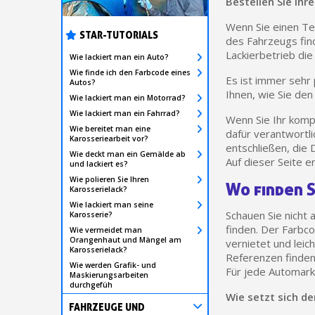
Bestellen Sie Ih
Wenn Sie einen Te
STAR-TUTORIALS
des Fahrzeugs fin
Lackierbetrieb die
Wie lackiert man ein Auto?
Wie finde ich den Farbcode eines
Es ist immer sehr 
Autos?
Ihnen, wie Sie de
Wie lackiert man ein Motorrad?
Wie lackiert man ein Fahrrad?
Wenn Sie Ihr kompl
Wie bereitet man eine
dafür verantwortli
Karosseriearbeit vor?
entschließen, die 
Wie deckt man ein Gemälde ab
Auf dieser Seite e
und lackiert es?
Wie polieren Sie Ihren
Wo finden S
Karosserielack?
Wie lackiert man seine
Schauen Sie nicht
Karosserie?
finden. Der Farbco
Wie vermeidet man
Orangenhaut und Mängel am
vernietet und leic
Karosserielack?
Referenzen finden,
Wie werden Grafik- und
Für jede Automarke
Maskierungsarbeiten
durchgefüh
Wie setzt sich d
FAHRZEUGE UND