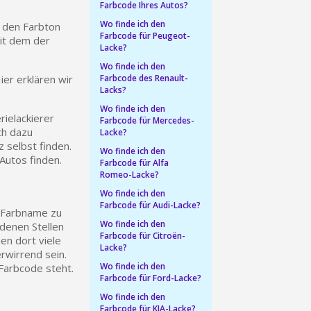
Farbcode Ihres Autos?
in weniger als 1 Minute
Wo finde ich den
 den Farbton
Farbcode für Peugeot-
mit dem der
d erhalten Sie Einkaufsgutscheine
Lacke?
r Bestellung Treuepunkte
Wo finde ich den
ier erklären wir
Farbcode des Renault-
ten innerhalb von 14 Tagen
Lacks?
 die erste Bestellung
Wo finde ich den
rielackierer
Farbcode für Mercedes-
für jede Weiterempfehlung
ch dazu
Lacke?
 selbst finden.
Wo finde ich den
Autos finden.
Farbcode für Alfa
Romeo-Lacke?
Wo finde ich den
Farbcode für Audi-Lacke?
r Farbname zu
Wo finde ich den
edenen Stellen
Farbcode für Citroën-
en dort viele
Lacke?
rwirrend sein.
Wo finde ich den
 Farbcode steht.
Farbcode für Ford-Lacke?
Wo finde ich den
für jede Weiterempfehlung
Farbcode für KIA-Lacke?