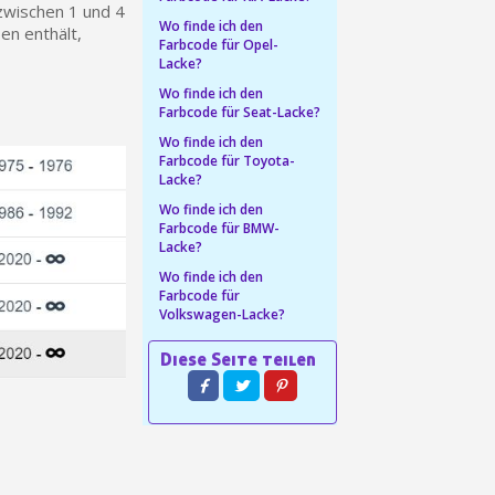
zwischen 1 und 4
ab einem Einkaufswert von 30€.
Wo finde ich den
en enthält,
Farbcode für Opel-
in weniger als 1 Minute
Lacke?
d erhalten Sie Einkaufsgutscheine
Wo finde ich den
Farbcode für Seat-Lacke?
r Bestellung Treuepunkte
Wo finde ich den
ten innerhalb von 14 Tagen
Farbcode für Toyota-
Lacke?
 die erste Bestellung
Wo finde ich den
für jede Weiterempfehlung
Farbcode für BMW-
Lacke?
ab einem Einkaufswert von 30€.
Wo finde ich den
in weniger als 1 Minute
Farbcode für
Volkswagen-Lacke?
d erhalten Sie Einkaufsgutscheine
r Bestellung Treuepunkte
ten innerhalb von 14 Tagen
 die erste Bestellung
für jede Weiterempfehlung