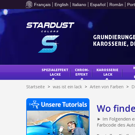
Français
English
Italiano
Español
Român
Por
GRUNDIERUNGE
KAROSSERIE, 
SPEZIALEFFEKT 
CHROM-
KAROSSERIE 
LACKE
EFFEKT
LACK
Startseite
>
was ist ein lack
>
Arten von Farben
>
D
Wo finde
► Im Folgenden er
Farbcode des Auto