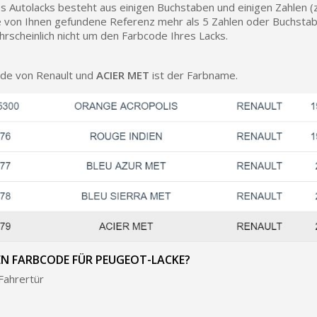
s Autolacks besteht aus einigen Buchstaben und einigen Zahlen (
Zahlung in 4x gebührenfrei 
e von Ihnen gefundene Referenz mehr als 5 Zahlen oder Buchstab
Ihr Online-Angebot 
hrscheinlich nicht um den Farbcode Ihres Lacks.
Teilen Sie Ihre Kreationen un
ode von Renault und
ACIER MET
ist der Farbname.
Sammeln Sie mit jede
Rücksendung von Produk
Rabatt von 5€ auf
10€ Einkaufsgutschein 
Zahlung in 4x gebührenfrei 
Ihr Online-Angebot 
Teilen Sie Ihre Kreationen un
Sammeln Sie mit jede
Rücksendung von Produk
EN FARBCODE FÜR PEUGEOT-LACKE?
Rabatt von 5€ auf
Fahrertür
10€ Einkaufsgutschein 