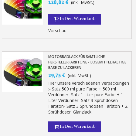
128,82 €
(inkl. MwSt.)
Zahlung in 4x gebührenfrei a
Ihr Online-Angebot in
In Den Warenkorb
Teilen Sie Ihre Kreationen und 
Vorschau
Sammeln Sie mit jeder 
Rücksendung von Produkte
Rabatt von 5€ auf d
MOTORRADLACK FÜR SÄMTLICHE
10€ Einkaufsgutschein f
HERSTELLERFARBTÖNE - LÖSEMITTELHALTIGE
BASE ZU LACKIEREN
Zahlung in 4x gebührenfrei a
29,75 €
(inkl. MwSt.)
Ihr Online-Angebot in
Hier unsere verschiedenen Verpackungen
:- Satz 500 ml pure Farbe + 500 ml
Teilen Sie Ihre Kreationen und 
Verdünner- Satz 1 Liter pure Farbe + 1
Sammeln Sie mit jeder 
Liter Verdünner- Satz 3 Sprühdosen
Farbton- Satz 3 Sprühdosen Farbton + 2
Rücksendung von Produkte
Sprühdosen Glanzlack
Rabatt von 5€ auf d
In Den Warenkorb
10€ Einkaufsgutschein f