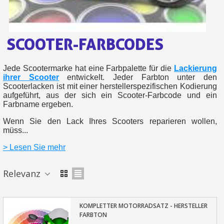
Ihr Online-Angebot in
Teilen Sie Ihre Kreationen und 
SCOOTER-FARBCODES
Sammeln Sie mit jeder 
Rücksendung von Produkte
Jede Scootermarke hat eine Farbpalette für die
Lackierung
Rabatt von 5€ auf d
ihrer Scooter
entwickelt. Jeder Farbton unter den
Scooterlacken ist mit einer herstellerspezifischen Kodierung
10€ Einkaufsgutschein f
aufgeführt, aus der sich ein Scooter-Farbcode und ein
Farbname ergeben.
Wenn Sie den Lack Ihres Scooters reparieren wollen,
müss...
> Lesen Sie mehr
Relevanz
KOMPLETTER MOTORRADSATZ - HERSTELLER
FARBTON
10€ Einkaufsgutschein f