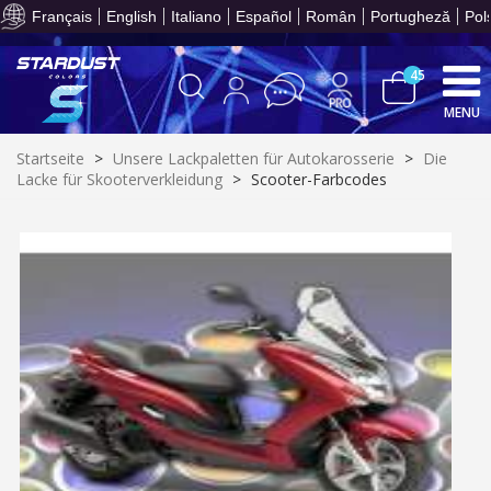
Français
English
Italiano
Español
Român
Portugheză
Pol
Teilen Sie Ihre Kreationen und 
45
MENU
Startseite
>
Unsere Lackpaletten für Autokarosserie
>
Die
Lacke für Skooterverkleidung
>
Scooter-Farbcodes
10€ Einkaufsgutschein f
Zahlung in 4x gebührenfrei a
Ihr Online-Angebot in
Teilen Sie Ihre Kreationen und 
Sammeln Sie mit jeder 
Rücksendung von Produkte
Rabatt von 5€ auf d
10€ Einkaufsgutschein f
Zahlung in 4x gebührenfrei a