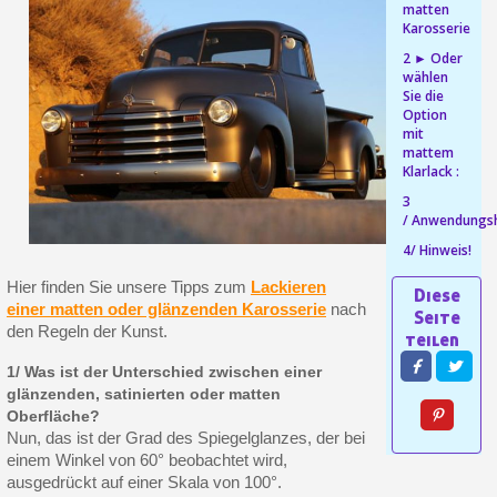
matten
Karosserie
Ihr Online-Angebot in
2 ► Oder
Teilen Sie Ihre Kreationen und 
wählen
Sie die
Sammeln Sie mit jeder 
Option
mit
Rücksendung von Produkte
mattem
Klarlack :
Rabatt von 5€ auf d
3
10€ Einkaufsgutschein f
/ Anwendungs
4/ Hinweis!
Hier finden Sie unsere Tipps zum
Lackieren
einer matten oder glänzenden Karosserie
nach
den Regeln der Kunst.
1/ Was ist der Unterschied zwischen einer
glänzenden, satinierten oder matten
Oberfläche?
Nun, das ist der Grad des Spiegelglanzes, der bei
einem Winkel von 60° beobachtet wird,
ausgedrückt auf einer Skala von 100°.
10€ Einkaufsgutschein f