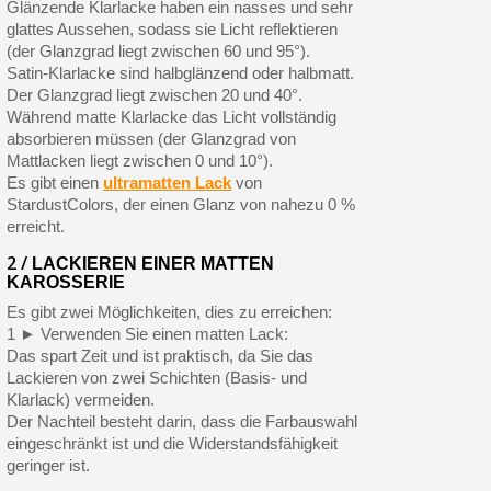
Glänzende Klarlacke haben ein nasses und sehr
Zahlung in 4x gebührenfrei a
glattes Aussehen, sodass sie Licht reflektieren
(der Glanzgrad liegt zwischen 60 und 95°).
Ihr Online-Angebot in
Satin-Klarlacke sind halbglänzend oder halbmatt.
Teilen Sie Ihre Kreationen und 
Der Glanzgrad liegt zwischen 20 und 40°.
Während matte Klarlacke das Licht vollständig
Sammeln Sie mit jeder 
absorbieren müssen (der Glanzgrad von
Rücksendung von Produkte
Mattlacken liegt zwischen 0 und 10°).
Es gibt einen
ultramatten Lack
von
Rabatt von 5€ auf d
StardustColors, der einen Glanz von nahezu 0 %
10€ Einkaufsgutschein f
erreicht.
Zahlung in 4x gebührenfrei a
2 /
LACKIEREN EINER MATTEN
KAROSSERIE
Ihr Online-Angebot in
Es gibt zwei Möglichkeiten, dies zu erreichen:
Teilen Sie Ihre Kreationen und 
1 ► Verwenden Sie einen matten Lack:
Das spart Zeit und ist praktisch, da Sie das
Sammeln Sie mit jeder 
Lackieren von zwei Schichten (Basis- und
Rücksendung von Produkte
Klarlack) vermeiden.
Der Nachteil besteht darin, dass die Farbauswahl
Rabatt von 5€ auf d
eingeschränkt ist und die Widerstandsfähigkeit
10€ Einkaufsgutschein f
geringer ist.