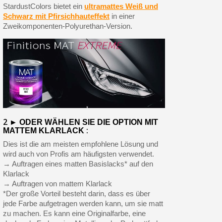
StardustColors bietet ein
ultramattes Weiß und
Schwarz mit Pfirsichhauteffekt
in einer
Zweikomponenten-Polyurethan-Version.
2 ►
ODER WÄHLEN SIE DIE OPTION MIT
:
MATTEM KLARLACK
Dies ist die am meisten empfohlene Lösung und
wird auch von Profis am häufigsten verwendet.
→ Auftragen eines matten Basislacks* auf den
Klarlack
→ Auftragen von mattem Klarlack
*Der große Vorteil besteht darin, dass es über
jede Farbe aufgetragen werden kann, um sie matt
zu machen. Es kann eine Originalfarbe, eine