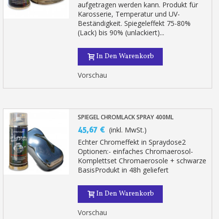
aufgetragen werden kann. Produkt für
Zahlung in 4x gebührenfrei a
Karosserie, Temperatur und UV-
Ihr Online-Angebot in
Beständigkeit. Spiegeleffekt 75-80%
(Lack) bis 90% (unlackiert)...
Teilen Sie Ihre Kreationen und 
Sammeln Sie mit jeder 
In Den Warenkorb
Rücksendung von Produkte
Vorschau
Rabatt von 5€ auf d
10€ Einkaufsgutschein f
Zahlung in 4x gebührenfrei a
SPIEGEL CHROMLACK SPRAY 400ML
Ihr Online-Angebot in
45,67 €
(inkl. MwSt.)
Echter Chromeffekt in Spraydose2
Teilen Sie Ihre Kreationen und 
Optionen:- einfaches Chromaerosol-
Sammeln Sie mit jeder 
Komplettset Chromaerosole + schwarze
BasisProdukt in 48h geliefert
Rücksendung von Produkte
Rabatt von 5€ auf d
In Den Warenkorb
10€ Einkaufsgutschein f
Vorschau