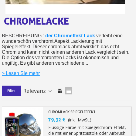
Ihr Online-Angebot in
CHROMELACKE
Teilen Sie Ihre Kreationen und 
Sammeln Sie mit jeder 
BESCHREIBUNG :
der Chromeffekt Lack
verleiht
eine
Rücksendung von Produkte
wunderschön verchromt Aspekt Lackierung mit
Rabatt von 5€ auf d
Spiegeleffekt. Dieser chromlack ahmt wirklich das echt
Chrom und kann nicht keinen anderen Lack vergleicht sein.
10€ Einkaufsgutschein f
Die Option des verchromten Lacks ist ökonomisch und
ungiftig. Es gibt anderen verschiedene...
> Lesen Sie mehr
Relevanz
Filter
CHROMLACK SPIEGELEFFEKT
79,32 €
(inkl. MwSt.)
Flüssige Farbe mit Spiegelchrom-Effekt,
10€ Einkaufsgutschein f
die mit einer Spritzpistole oder Airbrush