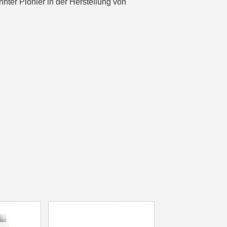
nter Pionier in der Herstellung von
in weniger als 1 Minute
d erhalten Sie Einkaufsgutscheine
r Bestellung Treuepunkte
ten innerhalb von 14 Tagen
 die erste Bestellung
für jede Weiterempfehlung
für jede Weiterempfehlung