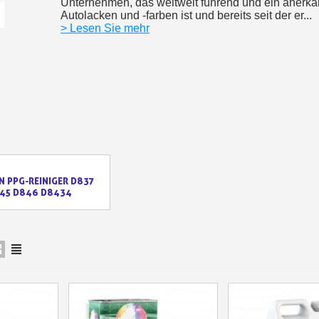
Unternehmen, das weltweit führend und ein anerkan
Autolacken und -farben ist und bereits seit der er...
Ihr Online-Angebot 
> Lesen Sie mehr
Teilen Sie Ihre Kreationen un
Sammeln Sie mit jede
Rücksendung von Produk
Rabatt von 5€ auf
10€ Einkaufsgutschein 
N PPG-REINIGER D837
45 D846 D8434
10€ Einkaufsgutschein 