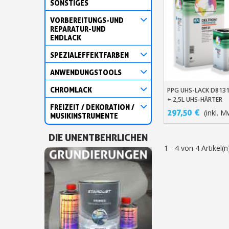
SONSTIGES
VORBEREITUNGS-UND
REPARATUR-UND
ENDLACK
SPEZIALEFFEKTFARBEN
ANWENDUNGSTOOLS
CHROMLACK
PPG UHS-LACK D8131 
In Den Warenko
+ 2,5L UHS-HÄRTER
FREIZEIT / DEKORATION /
297,50 €
(inkl. M
MUSIKINSTRUMENTE
DIE UNENTBEHRLICHEN
1 - 4 von 4 Artikel(n