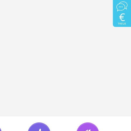
€
TREUE