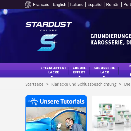
Français
English
Italiano
Español
Român
Por
GRUNDIERUNGE
KAROSSERIE, 
SPEZIALEFFEKT 
CHROM-
KAROSSERIE 
LACKE
EFFEKT
LACK
Startseite
>
Klarlacke und Schlussbeschichtung
>
Die