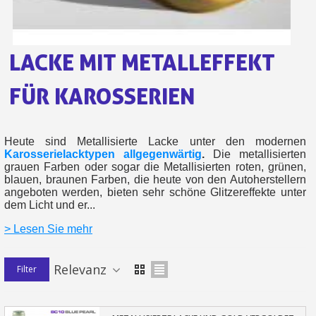
Ihr Online-Angebot in
Teilen Sie Ihre Kreationen und 
LACKE MIT METALLEFFEKT
Sammeln Sie mit jeder 
Rücksendung von Produkte
FÜR KAROSSERIEN
Rabatt von 5€ auf d
10€ Einkaufsgutschein f
Heute sind Metallisierte Lacke unter den modernen
Karosserielacktypen allgegenwärtig
.
Die metallisierten
grauen Farben oder sogar die Metallisierten roten, grünen,
blauen, braunen Farben, die heute von den Autoherstellern
angeboten werden, bieten sehr schöne Glitzereffekte unter
dem Licht und er...
> Lesen Sie mehr
Relevanz
Filter
10€ Einkaufsgutschein f