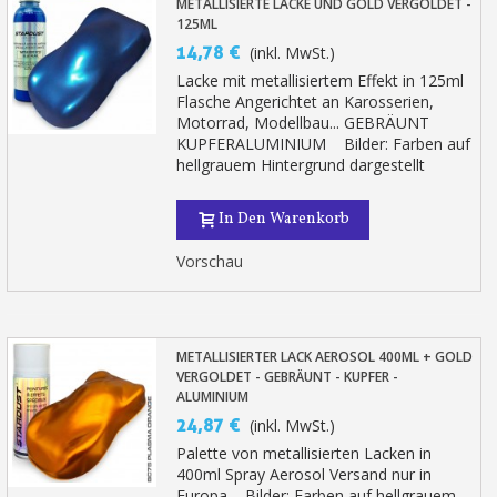
METALLISIERTE LACKE UND GOLD VERGOLDET -
Zahlung in 4x gebührenfrei a
125ML
Ihr Online-Angebot in
14,78 €
(inkl. MwSt.)
Teilen Sie Ihre Kreationen und 
Lacke mit metallisiertem Effekt in 125ml
Flasche Angerichtet an Karosserien,
Sammeln Sie mit jeder 
Motorrad, Modellbau... GEBRÄUNT
KUPFERALUMINIUM Bilder: Farben auf
Rücksendung von Produkte
hellgrauem Hintergrund dargestellt
Rabatt von 5€ auf d
10€ Einkaufsgutschein f
In Den Warenkorb
Zahlung in 4x gebührenfrei a
Vorschau
Ihr Online-Angebot in
Teilen Sie Ihre Kreationen und 
Sammeln Sie mit jeder 
METALLISIERTER LACK AEROSOL 400ML + GOLD
VERGOLDET - GEBRÄUNT - KUPFER -
Rücksendung von Produkte
ALUMINIUM
Rabatt von 5€ auf d
24,87 €
(inkl. MwSt.)
Palette von metallisierten Lacken in
10€ Einkaufsgutschein f
400ml Spray Aerosol Versand nur in
Europa Bilder: Farben auf hellgrauem