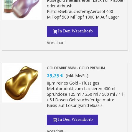
Roségold metallisierten Lack Für Pistole
oder Airbrush
PistoleGebrauchsfertigAerosol 400
MlTopf 500 MlTopf 1000 MlAuf Lager
In Den Warenkorb
Vorschau
GOLDFARBE 8ΜM - GOLD PREMIUM
29,75 €
(inkl. MwSt.)
8µm reines Gold - Flüssiges
Metallprodukt zum Lackieren 400ml
Sprühdose 125 ml / 250 ml / 500 ml / 1 l
/ 5 l Dosen Gebrauchsfertige matte
Basis auf Lösungsmittelbasis
In Den Warenkorb
Vorschau