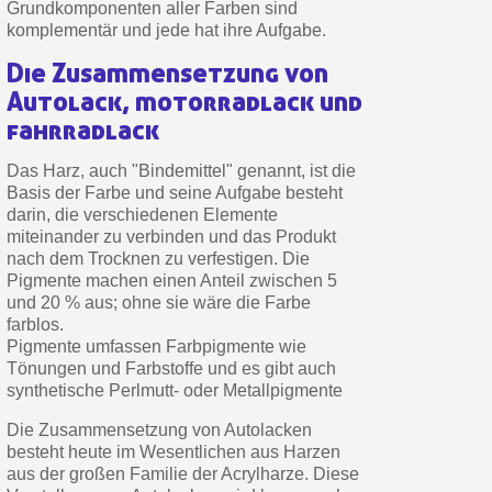
Grundkomponenten aller Farben sind
Zahlung in 4x gebührenfrei a
komplementär und jede hat ihre Aufgabe.
Ihr Online-Angebot in
Die Zusammensetzung von
Teilen Sie Ihre Kreationen und 
Autolack, motorradlack und
Sammeln Sie mit jeder 
fahrradlack
Rücksendung von Produkte
Das Harz, auch "Bindemittel" genannt, ist die
Rabatt von 5€ auf d
Basis der Farbe und seine Aufgabe besteht
darin, die verschiedenen Elemente
10€ Einkaufsgutschein f
miteinander zu verbinden und das Produkt
Zahlung in 4x gebührenfrei a
nach dem Trocknen zu verfestigen. Die
Pigmente machen einen Anteil zwischen 5
Ihr Online-Angebot in
und 20 % aus; ohne sie wäre die Farbe
farblos.
Teilen Sie Ihre Kreationen und 
Pigmente umfassen Farbpigmente wie
Sammeln Sie mit jeder 
Tönungen und Farbstoffe und es gibt auch
synthetische Perlmutt- oder Metallpigmente
Rücksendung von Produkte
Rabatt von 5€ auf d
Die Zusammensetzung von Autolacken
besteht heute im Wesentlichen aus Harzen
10€ Einkaufsgutschein f
aus der großen Familie der Acrylharze. Diese