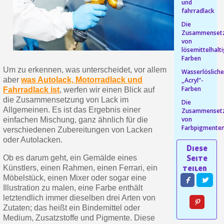
und
fahrradlack
Ihr Online-Angebot in
Die
Teilen Sie Ihre Kreationen und 
Zusammenset
von
Sammeln Sie mit jeder 
lösemittelhalt
Farben
Rücksendung von Produkte
Um zu erkennen, was unterscheidet, vor allem
Wasserlöslich
Rabatt von 5€ auf d
aber
was Autolack, Motorradlack und
„Acryl“-
Farben
Fahrradlack ist
, werfen wir einen Blick auf
10€ Einkaufsgutschein f
die Zusammensetzung von Lack im
Die
Allgemeinen. Es ist das Ergebnis einer
Zusammenset
von
einfachen Mischung, ganz ähnlich für die
Farbpigmente
verschiedenen Zubereitungen von Lacken
oder Autolacken.
Ob es darum geht, ein Gemälde eines
Künstlers, einen Rahmen, einen Ferrari, ein
Möbelstück, einen Mixer oder sogar eine
Illustration zu malen, eine Farbe enthält
letztendlich immer dieselben drei Arten von
Zutaten; das heißt ein Bindemittel oder
10€ Einkaufsgutschein f
Medium, Zusatzstoffe und Pigmente. Diese