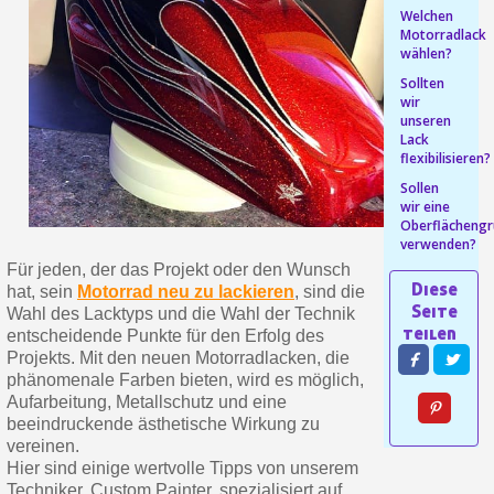
Welchen
Motorradlack
Ihr Online-Angebot in
wählen?
Teilen Sie Ihre Kreationen und 
Sollten
wir
Sammeln Sie mit jeder 
unseren
Rücksendung von Produkte
Lack
flexibilisieren?
Rabatt von 5€ auf d
Sollen
10€ Einkaufsgutschein f
wir eine
Oberflächengr
verwenden?
Für jeden, der das Projekt oder den Wunsch
hat, sein
Motorrad neu zu lackieren
, sind die
Wahl des Lacktyps und die Wahl der Technik
entscheidende Punkte für den Erfolg des
Projekts. Mit den neuen Motorradlacken, die
phänomenale Farben bieten, wird es möglich,
Aufarbeitung, Metallschutz und eine
beeindruckende ästhetische Wirkung zu
vereinen.
Hier sind einige wertvolle Tipps von unserem
10€ Einkaufsgutschein f
Techniker, Custom Painter, spezialisiert auf