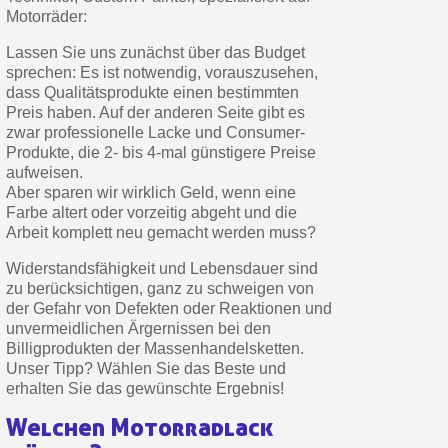
Motorräder:
Zahlung in 4x gebührenfrei a
Ihr Online-Angebot in
Lassen Sie uns zunächst über das Budget
sprechen: Es ist notwendig, vorauszusehen,
Teilen Sie Ihre Kreationen und 
dass Qualitätsprodukte einen bestimmten
Sammeln Sie mit jeder 
Preis haben. Auf der anderen Seite gibt es
zwar professionelle Lacke und Consumer-
Rücksendung von Produkte
Produkte, die 2- bis 4-mal günstigere Preise
Rabatt von 5€ auf d
aufweisen.
Aber sparen wir wirklich Geld, wenn eine
10€ Einkaufsgutschein f
Farbe altert oder vorzeitig abgeht und die
Arbeit komplett neu gemacht werden muss?
Zahlung in 4x gebührenfrei a
Ihr Online-Angebot in
Widerstandsfähigkeit und Lebensdauer sind
zu berücksichtigen, ganz zu schweigen von
Teilen Sie Ihre Kreationen und 
der Gefahr von Defekten oder Reaktionen und
Sammeln Sie mit jeder 
unvermeidlichen Ärgernissen bei den
Billigprodukten der Massenhandelsketten.
Rücksendung von Produkte
Unser Tipp? Wählen Sie das Beste und
erhalten Sie das gewünschte Ergebnis!
Rabatt von 5€ auf d
10€ Einkaufsgutschein f
Welchen Motorradlack