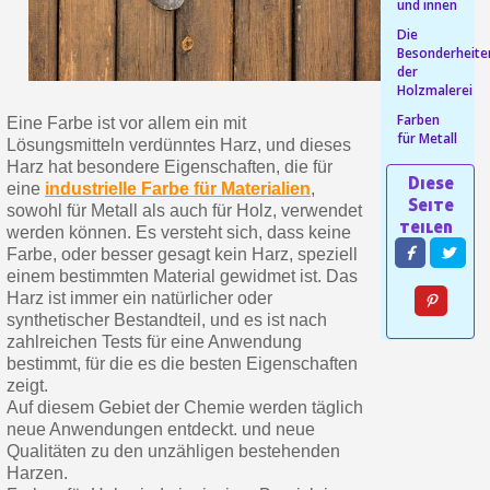
und innen
Die
Ihr Online-Angebot in
Besonderheite
Teilen Sie Ihre Kreationen und 
der
Holzmalerei
Sammeln Sie mit jeder 
Farben
Eine Farbe ist vor allem ein mit
Rücksendung von Produkte
für Metall
Lösungsmitteln verdünntes Harz, und dieses
Harz hat besondere Eigenschaften, die für
Rabatt von 5€ auf d
eine
industrielle Farbe für Materialien
,
10€ Einkaufsgutschein f
sowohl für Metall als auch für Holz, verwendet
werden können. Es versteht sich, dass keine
Farbe, oder besser gesagt kein Harz, speziell
einem bestimmten Material gewidmet ist. Das
Harz ist immer ein natürlicher oder
synthetischer Bestandteil, und es ist nach
zahlreichen Tests für eine Anwendung
bestimmt, für die es die besten Eigenschaften
zeigt.
Auf diesem Gebiet der Chemie werden täglich
neue Anwendungen entdeckt. und neue
Qualitäten zu den unzähligen bestehenden
Harzen.
10€ Einkaufsgutschein f