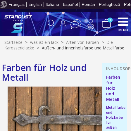
Ihr Online-Angebot in
Français
English
Italiano
Español
Român
Portugheză
Pol
45
MENU
Startseite
>
was ist ein lack
>
Arten von Farben
>
Die
Karosserielacke
>
Außen- und Innenholzfarbe und Metallfarbe
10€ Einkaufsgutschein f
Farben für Holz und
Zahlung in 4x gebührenfrei a
Metall
Farben
Ihr Online-Angebot in
für
Teilen Sie Ihre Kreationen und 
Holz
und
Sammeln Sie mit jeder 
Metall
Rücksendung von Produkte
Metallfarbe
und
Rabatt von 5€ auf d
Holzfarbe
10€ Einkaufsgutschein f
für
außen
Zahlung in 4x gebührenfrei a