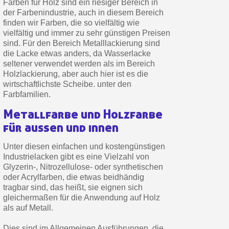
Farben für Holz sind ein riesiger Bereich in
Zahlung in 4x gebührenfrei a
der Farbenindustrie, auch in diesem Bereich
finden wir Farben, die so vielfältig wie
Ihr Online-Angebot in
vielfältig und immer zu sehr günstigen Preisen
Teilen Sie Ihre Kreationen und 
sind. Für den Bereich Metalllackierung sind
die Lacke etwas anders, da Wasserlacke
Sammeln Sie mit jeder 
seltener verwendet werden als im Bereich
Rücksendung von Produkte
Holzlackierung, aber auch hier ist es die
wirtschaftlichste Scheibe. unter den
Rabatt von 5€ auf d
Farbfamilien.
10€ Einkaufsgutschein f
Metallfarbe und Holzfarbe
Zahlung in 4x gebührenfrei a
für außen und innen
Ihr Online-Angebot in
Unter diesen einfachen und kostengünstigen
Teilen Sie Ihre Kreationen und 
Industrielacken gibt es eine Vielzahl von
Glyzerin-, Nitrozellulose- oder synthetischen
Sammeln Sie mit jeder 
oder Acrylfarben, die etwas beidhändig
Rücksendung von Produkte
tragbar sind, das heißt, sie eignen sich
gleichermaßen für die Anwendung auf Holz
Rabatt von 5€ auf d
als auf Metall.
10€ Einkaufsgutschein f
Dies sind im Allgemeinen Ausführungen, die