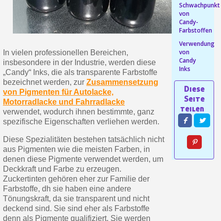
Schwachpunkt
von
Ihr Online-Angebot in
Candy-
Farbstoffen
Teilen Sie Ihre Kreationen und 
Verwendung
Sammeln Sie mit jeder 
von
In vielen professionellen Bereichen,
Candy
Rücksendung von Produkte
insbesondere in der Industrie, werden diese
Inks
„Candy“ Inks, die als transparente Farbstoffe
Rabatt von 5€ auf d
bezeichnet werden, zur
Zusammensetzung
10€ Einkaufsgutschein f
von Pigmenten für Autolacke,
Motorradlacke und Fahrradlacke
verwendet, wodurch ihnen bestimmte, ganz
spezifische Eigenschaften verliehen werden.
Diese Spezialitäten bestehen tatsächlich nicht
aus Pigmenten wie die meisten Farben, in
denen diese Pigmente verwendet werden, um
Deckkraft und Farbe zu erzeugen.
Zuckertinten gehören eher zur Familie der
Farbstoffe, dh sie haben eine andere
Tönungskraft, da sie transparent und nicht
deckend sind. Sie sind eher als Farbstoffe
10€ Einkaufsgutschein f
denn als Pigmente qualifiziert. Sie werden