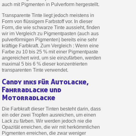
auch mit Pigmenten in Pulverform hergestellt.
Zahlung in 4x gebührenfrei a
Ihr Online-Angebot in
Transparente Tinte liegt jedoch meistens in
Form von flüssigem Farbstoff vor. In dieser
Teilen Sie Ihre Kreationen und 
Form, die wie schwarze Tinte aussieht, finden
Sammeln Sie mit jeder 
wir im Vergleich zu Pigmentpasten (auch aus
pulverförmigen Pigmenten) bereits eine sehr
Rücksendung von Produkte
kräftige Farbkraft. Zum Vergleich : Wenn eine
Farbe zu 10 bis 25 % mit einer Pigmentpaste
Rabatt von 5€ auf d
angereichert wird, um sie einzufärben, werden
10€ Einkaufsgutschein f
maximal 5 bis 6 % dieser konzentrierten
transparenten Tinte verwendet.
Zahlung in 4x gebührenfrei a
Candy inks für Autolacke,
Ihr Online-Angebot in
Fahrradlacke und
Teilen Sie Ihre Kreationen und 
Motorradlacke
Sammeln Sie mit jeder 
Rücksendung von Produkte
Die Farbkraft dieser Tinten besteht darin, dass
ein oder zwei Tropfen ausreichen, um einen
Rabatt von 5€ auf d
Lack zu färben. Wir werden jedoch nie die
Opazität erreichen, die wir mit herkömmlichen
10€ Einkaufsgutschein f
Pigmenten erreichen, die zwar weniger