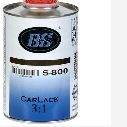
Ihr Online-Angebot 
Teilen Sie Ihre Kreationen un
Sammeln Sie mit jede
Rücksendung von Produk
Rabatt von 5€ auf
10€ Einkaufsgutschein 
10€ Einkaufsgutschein 