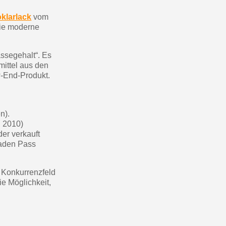
ab einem Einkaufswert von 30€.
oklarlack
vom
in weniger als 1 Minute
die moderne
d erhalten Sie Einkaufsgutscheine
r Bestellung Treuepunkte
assegehalt“. Es
mittel aus den
ten innerhalb von 14 Tagen
w-End-Produkt.
 die erste Bestellung
für jede Weiterempfehlung
n).
ab einem Einkaufswert von 30€.
d 2010)
in weniger als 1 Minute
der verkauft
eraden Pass
d erhalten Sie Einkaufsgutscheine
r Bestellung Treuepunkte
 Konkurrenzfeld
ten innerhalb von 14 Tagen
e Möglichkeit,
 die erste Bestellung
für jede Weiterempfehlung