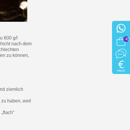
u 600 g/l
45
Schicht nach dem
chlechten
fen zu können,
€
TREUE
nd ziemlich
 zu haben, weil
„flach“