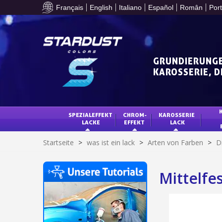
Français
English
Italiano
Español
Român
Por
GRUNDIERUNGE
KAROSSERIE, 
SPEZIALEFFEKT 
CHROM-
KAROSSERIE 
LACKE
EFFEKT
LACK
Startseite
>
was ist ein lack
>
Arten von Farben
>
D
Mittelfe