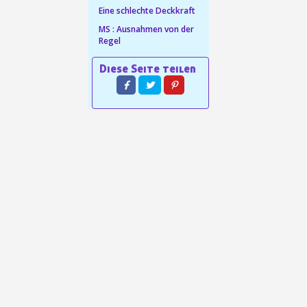
Eine schlechte Deckkraft
in weniger als 1 Minute
MS : Ausnahmen von der
Regel
d erhalten Sie Einkaufsgutscheine
r Bestellung Treuepunkte
ten innerhalb von 14 Tagen
 die erste Bestellung
für jede Weiterempfehlung
für jede Weiterempfehlung