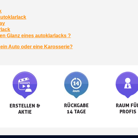
k
utoklarlack
ray
rlack
en Glanz eines autoklarlacks ?
 ein Auto oder eine Karosserie?
RÜCKGABE

RAUM FÜR
ERSTELLEN &

14 TAGE
PROFIS
AKTIE