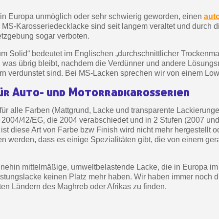
Zahlung in 4x gebührenfrei 
 in Europa unmöglich oder sehr schwierig geworden, einen
aut
Ihr Online-Angebot 
 MS-Karosseriedecklacke sind seit langem veraltet und durch 
tzgebung sogar verboten.
Teilen Sie Ihre Kreationen un
Sammeln Sie mit jede
um Solid“ bedeutet im Englischen „durchschnittlicher Trockenm
, was übrig bleibt, nachdem die Verdünner und andere Lösungs
Rücksendung von Produk
rn verdunstet sind. Bei MS-Lacken sprechen wir von einem Lo
Rabatt von 5€ auf
ür Auto- und Motorradkarosserien
10€ Einkaufsgutschein 
t für alle Farben (Mattgrund, Lacke und transparente Lackierunge
Zahlung in 4x gebührenfrei 
ie 2004/42/EG, die 2004 verabschiedet und in 2 Stufen (2007 un
Ihr Online-Angebot 
st diese Art von Farbe bzw Finish wird nicht mehr hergestellt o
ehen werden, dass es einige Spezialitäten gibt, die von einem g
Teilen Sie Ihre Kreationen un
Sammeln Sie mit jede
nehin mittelmäßige, umweltbelastende Lacke, die in Europa im
Rücksendung von Produk
stungslacke keinen Platz mehr haben. Wir haben immer noch di
ten Ländern des Maghreb oder Afrikas zu finden.
Rabatt von 5€ auf
10€ Einkaufsgutschein 