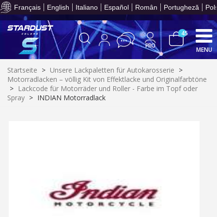
Ihr Online-Angebot in
Français
English
Italiano
Español
Român
Portugheză
Pol
45
MENU
Startseite
>
Unsere Lackpaletten für Autokarosserie
>
Motorradlacken – völlig Kit von Effektlacke und Originalfarbtöne
>
Lackcode für Motorräder und Roller - Farbe im Topf oder
Spray
>
INDIAN Motorradlack
10€ Einkaufsgutschein f
Zahlung in 4x gebührenfrei a
Ihr Online-Angebot in
Teilen Sie Ihre Kreationen und 
Sammeln Sie mit jeder 
Rücksendung von Produkte
Rabatt von 5€ auf d
10€ Einkaufsgutschein f
Zahlung in 4x gebührenfrei a