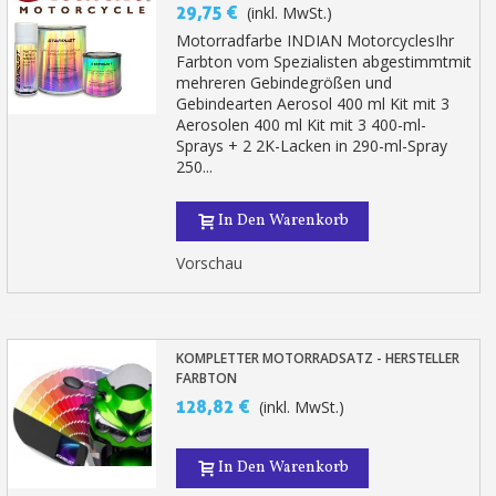
29,75 €
(inkl. MwSt.)
Zahlung in 4x gebührenfrei a
Motorradfarbe INDIAN MotorcyclesIhr
Ihr Online-Angebot in
Farbton vom Spezialisten abgestimmtmit
mehreren Gebindegrößen und
Teilen Sie Ihre Kreationen und 
Gebindearten Aerosol 400 ml Kit mit 3
Sammeln Sie mit jeder 
Aerosolen 400 ml Kit mit 3 400-ml-
Sprays + 2 2K-Lacken in 290-ml-Spray
Rücksendung von Produkte
250...
Rabatt von 5€ auf d
In Den Warenkorb
10€ Einkaufsgutschein f
Zahlung in 4x gebührenfrei a
Vorschau
Ihr Online-Angebot in
Teilen Sie Ihre Kreationen und 
KOMPLETTER MOTORRADSATZ - HERSTELLER
Sammeln Sie mit jeder 
FARBTON
Rücksendung von Produkte
128,82 €
(inkl. MwSt.)
Rabatt von 5€ auf d
10€ Einkaufsgutschein f
In Den Warenkorb