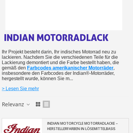
Ihr Online-Angebot in
Teilen Sie Ihre Kreationen und 
Sammeln Sie mit jeder 
INDIAN MOTORRADLACK
Rücksendung von Produkte
Rabatt von 5€ auf d
Ihr Projekt besteht darin, Ihr indisches Motorrad neu zu
10€ Einkaufsgutschein f
lackieren. Nachdem Sie die verschiedenen Teile für die
Lackierung demontiert und die Farbe bestellt haben, die
gemäß den
Farbcodes amerikanischer Motorräder
,
insbesondere den Farbcodes der Indian®-Motorräder,
hergestellt wurde, können Sie m...
> Lesen Sie mehr
Relevanz
INDIAN MOTORCYCLE MOTORRADLACKE –
HERSTELLERFARBEN IN LÖSEMITTELBASIS
10€ Einkaufsgutschein f