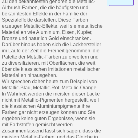
Zu den bekanntesten gehören die Metallic-
Zahlung in 4x gebührenfrei a
Airbrush-Farben, die die häufigsten und
bekanntesten Effekte in der Familie der
Ihr Online-Angebot in
Spezialeffekte darstellen. Diese Farben
Teilen Sie Ihre Kreationen und 
erzeugen Metallic-Effekte, weil sie metallische
Materialien wie Aluminium, Eisen, Kupfer,
Sammeln Sie mit jeder 
Bronze und natürlich Gold einschränken.
Rücksendung von Produkte
Darüber hinaus haben sich die Lackhersteller
im Laufe der Zeit die Freiheit genommen, die
Rabatt von 5€ auf d
Palette der Metallic-Farben zu erweitern und
10€ Einkaufsgutschein f
zu diversifizieren, mit Oberflächen, die weit
über die klassischen Imitationen metallischer
Zahlung in 4x gebührenfrei a
Materialien hinausgehen.
Wir sprechen daher heute zum Beispiel von
Ihr Online-Angebot in
Metallic-Blau, Metallic-Rot, Metallic-Orange...
Teilen Sie Ihre Kreationen und 
In Wahrheit werden die meisten dieser Lacke
nicht mit Metallic-Pigmenten hergestellt, weil
Sammeln Sie mit jeder 
die klassischen Aluminiumpigmente ihre
Rücksendung von Produkte
Farben gar nicht erzeugen können und Sie
ergeben keine guten Ergebnisse, wenn sie
Rabatt von 5€ auf d
mit Farbstoffen gemischt werden.
10€ Einkaufsgutschein f
Zusammenfassend lässt sich sagen, dass die
meisten Metallic-Farben, und das Gleiche in