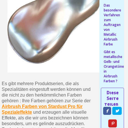
Das
Ihr Online-Angebot in
besondere
Verfahren
Teilen Sie Ihre Kreationen und 
zum
Auftragen
Sammeln Sie mit jeder 
von
Metallic
Rücksendung von Produkte
Airbrush
Farbe
Rabatt von 5€ auf d
Gibt es
10€ Einkaufsgutschein f
metallische
Gelb- und
Orangetöne
in
Airbrush
Farben ?
Es gibt mehrere Produktserien, die als
Spezialitäten eingestuft werden können und
die nicht zu den herkömmlichen Farben
gehören : Ihre Farben gehören zur Serie der
Airbrush Farben von Stardust Pro für
Spezialeffekte
und erzeugen alle visuelle
Effekte, als die wir uns bezeichnen können
besonders, um es gelinde auszudrücken.
10€ Einkaufsgutschein f