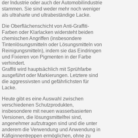
der Industrie oder auch der Automobilindustrie
Zahlung in 4x gebührenfrei a
stammen. Sie sind weder mehr noch weniger
Ihr Online-Angebot in
als ultraharte und ultrabeständige Lacke.
Teilen Sie Ihre Kreationen und 
Die Oberflächenschicht von Anti-Graffiti-
Farben oder Klarlacken widersteht beiden
Sammeln Sie mit jeder 
chemischen Angriffen (insbesondere
Rücksendung von Produkte
Tintenlösungsmitteln oder Lösungsmitteln von
Reinigungsmitteln), indem sie das Eindringen
Rabatt von 5€ auf d
und Fixieren von Pigmenten in der Farbe
10€ Einkaufsgutschein f
verhindert.
Graffiti wird hauptsächlich mit Sprühfarbe
Zahlung in 4x gebührenfrei a
ausgeführt oder Markierungen. Letztere sind
die aggressivsten und gefährlichsten für
Ihr Online-Angebot in
Lacke.
Teilen Sie Ihre Kreationen und 
Heute gibt es eine Auswahl zwischen
Sammeln Sie mit jeder 
verschiedenen Schutzprodukten,
Rücksendung von Produkte
insbesondere mit neuen wasserbasierten
Versionen, die lösungsmittelfrei sind,
Rabatt von 5€ auf d
angenehmer aufzutragen sind und die unter
10€ Einkaufsgutschein f
anderem die Verwendung und Anwendung in
Käfiginnentreppen ermöglichen, ohne zu