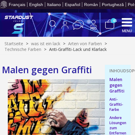
Ihr Online-Angebot in
Français
English
Italiano
Español
Român
Portugheză
Pol
45
MENU
Startseite
>
was ist ein lack
>
Arten von Farben
>
Technische Farben
>
Anti-Graffiti-Lack und Klarlack
10€ Einkaufsgutschein f
Malen gegen Graffiti
Zahlung in 4x gebührenfrei a
Malen
Ihr Online-Angebot in
gegen
Teilen Sie Ihre Kreationen und 
Graffiti
Sammeln Sie mit jeder 
Anti-
Graffiti-
Rücksendung von Produkte
Farbe
Rabatt von 5€ auf d
Andere
Lösungen
10€ Einkaufsgutschein f
zum
Entfernen
Zahlung in 4x gebührenfrei a