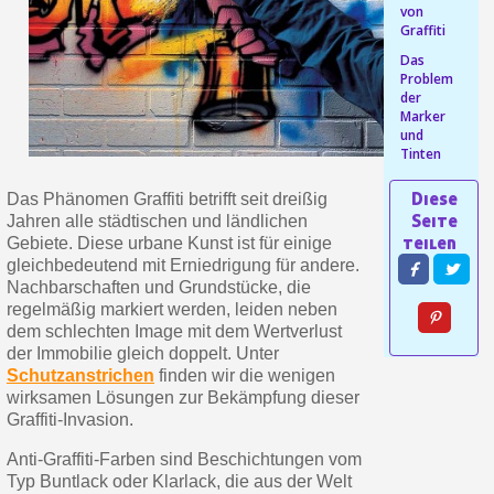
von
Graffiti
Ihr Online-Angebot in
Das
Teilen Sie Ihre Kreationen und 
Problem
der
Sammeln Sie mit jeder 
Marker
und
Rücksendung von Produkte
Tinten
Rabatt von 5€ auf d
Das Phänomen Graffiti betrifft seit dreißig
10€ Einkaufsgutschein f
Jahren alle städtischen und ländlichen
Gebiete. Diese urbane Kunst ist für einige
gleichbedeutend mit Erniedrigung für andere.
Nachbarschaften und Grundstücke, die
regelmäßig markiert werden, leiden neben
dem schlechten Image mit dem Wertverlust
der Immobilie gleich doppelt. Unter
Schutzanstrichen
finden wir die wenigen
wirksamen Lösungen zur Bekämpfung dieser
Graffiti-Invasion.
Anti-Graffiti-Farben sind Beschichtungen vom
10€ Einkaufsgutschein f
Typ Buntlack oder Klarlack, die aus der Welt