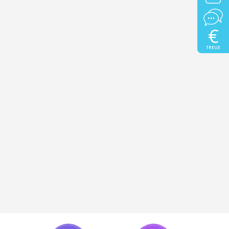
€
TREUE