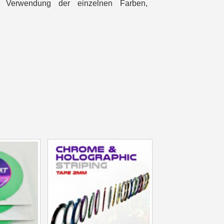
 Verwendung der einzelnen Farben,
in weniger als 1 Minute
d erhalten Sie Einkaufsgutscheine
r Bestellung Treuepunkte
ten innerhalb von 14 Tagen
 die erste Bestellung
für jede Weiterempfehlung
für jede Weiterempfehlung