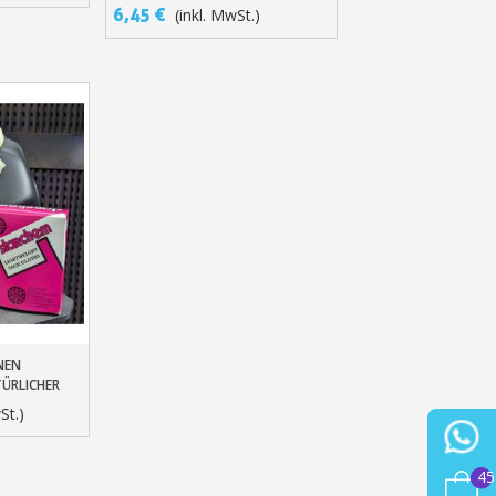
SCHLEIFMASCHINE – 10ER- ODER
6,45 €
(inkl. MwSt.)
50ER-PACK
NEN
rb
ÜRLICHER
I (X10)
St.)
45