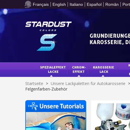
Français
English
Italiano
Español
Român
Por
GRUNDIERUNGE
KAROSSERIE, 
SPEZIALEFFEKT 
CHROM-
KAROSSERIE 
LACKE
EFFEKT
LACK
Startseite
>
Unsere Lackpaletten für Autokarosserie
Felgenfarben-Zubehör