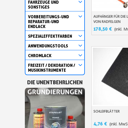
FAHRZEUGE UND
SONSTIGES
AUFHÄNGER FÜR DIE 
VORBEREITUNGS-UND
In Den Warenko
REPARATUR-UND
VON RADFELGEN
ENDLACK
178,50 €
(inkl. M
SPEZIALEFFEKTFARBEN
ANWENDUNGSTOOLS
CHROMLACK
FREIZEIT / DEKORATION /
MUSIKINSTRUMENTE
DIE UNENTBEHRLICHEN
SCHLEIFBLÄTTER
In Den Warenko
4,76 €
(inkl. MwS