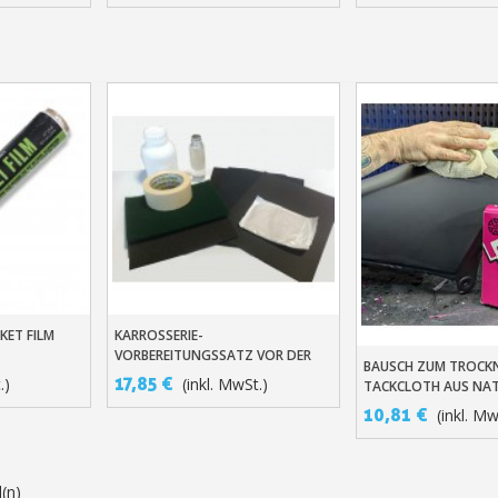
KET FILM
KARROSSERIE-
rb
In Den Warenkorb
VORBEREITUNGSSATZ VOR DER
BAUSCH ZUM TROCK
In Den Warenko
LACKIERUNG
17,85 €
.)
(inkl. MwSt.)
TACKCLOTH AUS NAT
BAUMWOLLE STAUBFRE
10,81 €
(inkl. Mw
l(n)