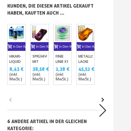
KUNDEN, DIE DIESEN ARTIKEL GEKAUFT
HABEN, KAUFTEN AUCH ...
In Den Warenkorb
In Den Warenkorb
In Den Warenkorb
In Den Warenkorb
In Den Warenkor
I
HIKARI-
SPRÜHFARBE
FINIE
METALLISIERTE
SPECTRUM
AE
LIQUID
MIT
LINIE X1
LACKE
PRISMATISCH
LAC
MASK
CHAMÄLEON
500ML /
10
UH
8,43 €
38,58 €
2,38 €
45,52 €
43,78 €
29
FÜR RC-
EFFEKT
1L
ODER
(inkl.
(inkl.
(inkl.
(inkl.
(inkl.
(ink
MODELLBAU
400 ML
VERGOLDET
12
MwSt.)
MwSt.)
MwSt.)
MwSt.)
MwSt.)
MwS
-
UND
MIKROMETER
TRANSPARENTE,
ALUMINIUM
LATEXFREIE
MASKIERUNG.
6 ANDERE ARTIKEL IN DER GLEICHEN
KATEGORIE: