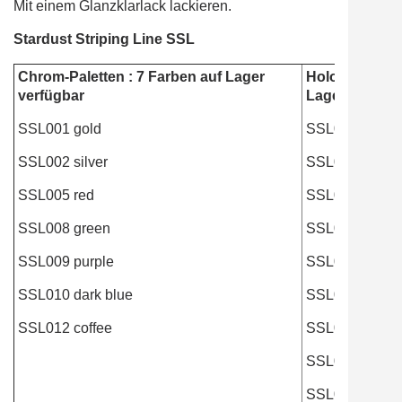
Mit einem Glanzklarlack lackieren.
Stardust Striping Line SSL
Chrom-Paletten : 7 Farben auf Lager
Holographie-P
verfügbar
Lager verfügb
SSL001 gold
SSL015 laser 
SSL002 silver
SSL016 laser 
SSL005 red
SSL017 laser 
SSL008 green
SSL018 laser s
SSL009 purple
SSL021 laser 
SSL010 dark blue
SSL022 laser 
SSL012 coffee
SSL024 laser 
SSL025 laser 
SSL026 laser 