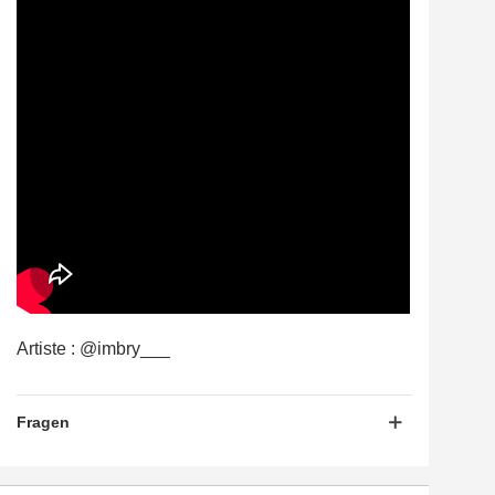
Artiste : @imbry___
Fragen