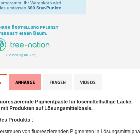
eprogramm. Ihr Warenkorb wird
Zahlung in 4x gebührenfrei 
des umfassen
360 Star-Punkte
.
Ihr Online-Angebot 
Teilen Sie Ihre Kreationen un
hrer Bestellung pflanzt
tardust einen Baum.
Sammeln Sie mit jede
Rücksendung von Produk
Rabatt von 5€ auf
(Bestellung ab 50 €)
10€ Einkaufsgutschein 
Zahlung in 4x gebührenfrei 
Ihr Online-Angebot 
G
ANHÄNGE
FRAGEN
VIDEOS
Teilen Sie Ihre Kreationen un
Sammeln Sie mit jede
luoreszierende Pigmentpaste für lösemittelhaltige Lacke.
 mit Produkten auf Lösungsmittelbasis.
Rücksendung von Produk
es Produkts :
Rabatt von 5€ auf
10€ Einkaufsgutschein 
Zerstreuen von fluoreszierenden Pigmenten in Lösungsmittelph