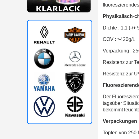
fluoreszierendes 
Physikalisch-c
Dichte : 1,1 (-/+
COV : >420g/L
Verpackung : 25
Resistenz zur T
Resistenz zur UV
Fluoreszierend
Der Fluoresziere
tagsüber Situati
bekommt leucht
Verpackungen u
Topfen von 250 