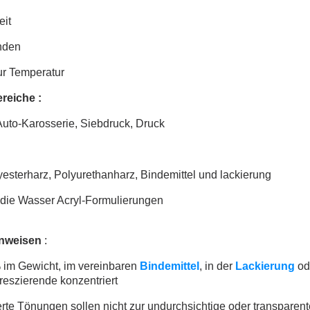
it
nden
ur Temperatur
eiche :
Auto-Karosserie, Siebdruck, Druck
esterharz, Polyurethanharz, Bindemittel und lackierung
 die Wasser Acryl-Formulierungen
nweisen
:
im Gewicht, im vereinbaren
Bindemittel
, in der
Lackierung
od
reszierende konzentriert
rte Tönungen sollen nicht zur undurchsichtige oder transparen