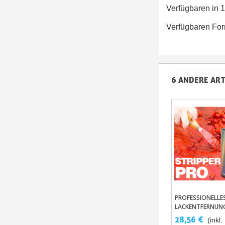
Verfügbaren in 
Verfügbaren For
6 ANDERE ART
PROFESSIONELLE
In Den Wa
LACKENTFERNUN
FÜR 1C- UND 2C-L
28,56 €
(inkl
LACKENTFERNER 