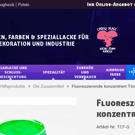
Ihr Online-Angebot 
tugheză
Polski
N, FARBEN & SPEZIALLACKE FÜR
DEKORATION UND INDUSTRIE
10€ Einkaufsgutschein 
KLARLACKE UND 
ZUBEHÖR 
Zahlung in 4x gebührenfrei 
AIRBRUSH 
SCHLUSS-
SPEZIALITÄT
UND 
TU
FARBE
BESCHICHTUNG 
VERBRAUCH
Ihr Online-Angebot 
Hilfsprodukte
>
Die Zusatzmittel
>
Fluoreszierende konzentriert Tö
Teilen Sie Ihre Kreationen un
Sammeln Sie mit jede
Fluoresz
Rücksendung von Produk
konzentr
Rabatt von 5€ auf
10€ Einkaufsgutschein 
Artikel-Nr.
TCF-G
Zahlung in 4x gebührenfrei 