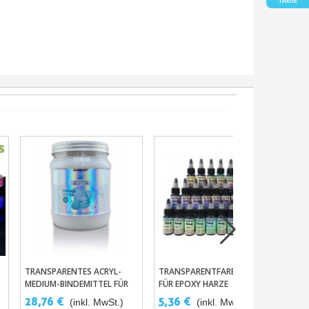
TREUE
TRANSPARENTES ACRYL-
TRANSPARENTFARBSTOFFE
HÄR
In Den Warenkorb
In Den Warenkorb
MEDIUM-BINDEMITTEL FÜR
FÜR EPOXY HARZE
FARBEN UND PIGMENTE.
28,76 €
5,36 €
11
(inkl. MwSt.)
(inkl. MwSt.)