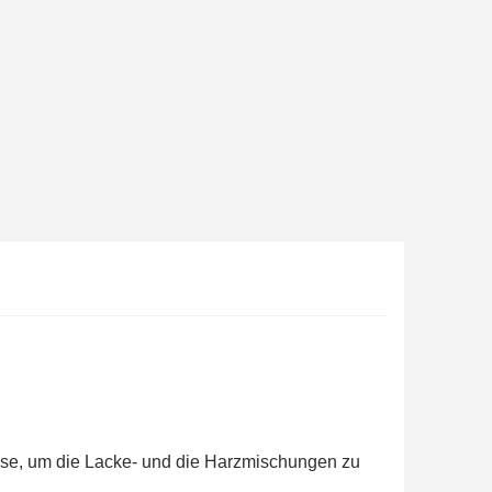
ab einem Einkaufswert von 30€.
in weniger als 1 Minute
d erhalten Sie Einkaufsgutscheine
r Bestellung Treuepunkte
ten innerhalb von 14 Tagen
 die erste Bestellung
für jede Weiterempfehlung
ab einem Einkaufswert von 30€.
in weniger als 1 Minute
d erhalten Sie Einkaufsgutscheine
r Bestellung Treuepunkte
ten innerhalb von 14 Tagen
 die erste Bestellung
für jede Weiterempfehlung
ase, um die Lacke- und die Harzmischungen zu