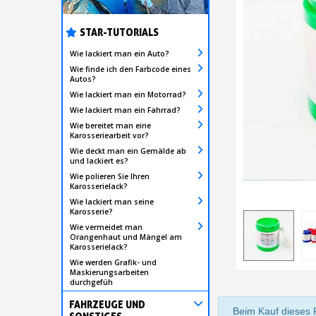
STAR-TUTORIALS
Wie lackiert man ein Auto?
Wie finde ich den Farbcode eines
Autos?
Wie lackiert man ein Motorrad?
Wie lackiert man ein Fahrrad?
Wie bereitet man eine
Karosseriearbeit vor?
Wie deckt man ein Gemälde ab
und lackiert es?
Wie polieren Sie Ihren
Karosserielack?
Wie lackiert man seine
Karosserie?
Wie vermeidet man
Orangenhaut und Mängel am
Karosserielack?
Wie werden Grafik- und
Maskierungsarbeiten
durchgefüh
FAHRZEUGE UND
Beim Kauf dieses 