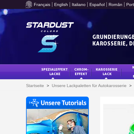
Français
English
Italiano
Español
Român
Por
GRUNDIERUNGE
KAROSSERIE, 
SPEZIALEFFEKT 
CHROM-
KAROSSERIE 
LACKE
EFFEKT
LACK
Startseite
>
Unsere Lackpaletten für Autokarosserie
>