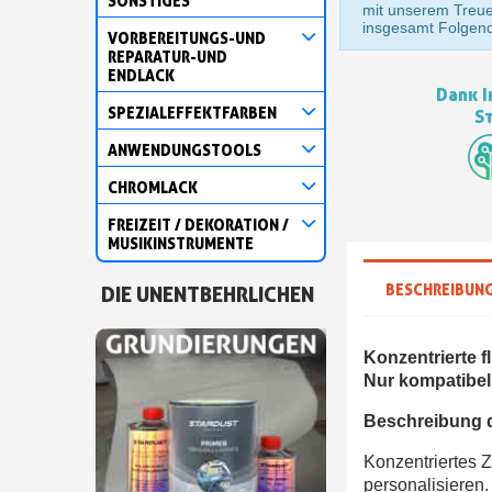
SONSTIGES
mit unserem Treu
insgesamt Folgen
VORBEREITUNGS-UND
REPARATUR-UND
ENDLACK
Dank I
SPEZIALEFFEKTFARBEN
S
ANWENDUNGSTOOLS
CHROMLACK
FREIZEIT / DEKORATION /
MUSIKINSTRUMENTE
BESCHREIBUN
DIE UNENTBEHRLICHEN
Konzentrierte f
Nur kompatibel
Beschreibung d
Konzentriertes 
personalisieren.