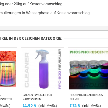
1kg oder 20kg auf Kostenvoranschlag.
mulierungen in Wasserphase auf Kostenvoranschlag
IKEL IN DER GLEICHEN KATEGORIE:
S
LACKENTWICKLER FÜR
PHOSPHORESZIERENDES
renkorb
In Den Warenkorb
In Den Warenkorb
GSMITTEL
KAROSSERIEN
PULVER
ACKE -
11,90 €
7,74 €
. MwSt.)
(inkl. MwSt.)
(inkl. MwSt.)
FÜR