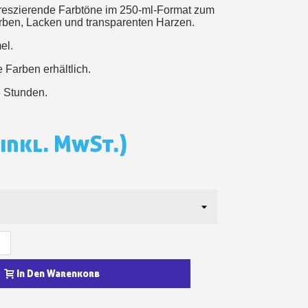
oreszierende Farbtöne im 250-ml-Format zum
in weniger als 1 Minute
rben, Lacken und transparenten Harzen.
d erhalten Sie Einkaufsgutscheine
el.
r Bestellung Treuepunkte
 Farben erhältlich.
ten innerhalb von 14 Tagen
8 Stunden.
 die erste Bestellung
für jede Weiterempfehlung
(inkl. MwSt.)
In Den Warenkorb
für jede Weiterempfehlung