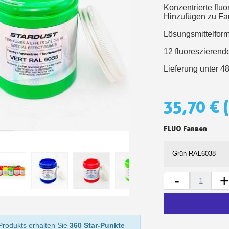
Konzentrierte flu
Ihr Online-Angebot 
Hinzufügen zu Fa
Teilen Sie Ihre Kreationen un
Lösungsmittelform
Sammeln Sie mit jede
12 fluoreszierende
Rücksendung von Produk
Lieferung unter 4
Rabatt von 5€ auf
10€ Einkaufsgutschein 
35,70 €
FLUO Farben
-
+
10€ Einkaufsgutschein 
Produkts erhalten Sie
360 Star-Punkte