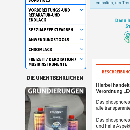
SONSTIGES
enthalten, um Tre
VORBEREITUNGS-UND
REPARATUR-UND
ENDLACK
Dank I
S
SPEZIALEFFEKTFARBEN
ANWENDUNGSTOOLS
CHROMLACK
FREIZEIT / DEKORATION /
MUSIKINSTRUMENTE
BESCHREIBUN
DIE UNENTBEHRLICHEN
Hierbei handelt
Verordnung „EC
Das phosphoresz
alle transparent
Das phosphoreszi
und helle Aspekt