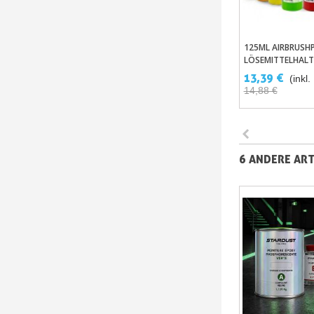
125ML AIRBRUSH
In Den Wa
LÖSEMITTELHALT
13,39 €
(inkl
14,88 €
-10%
6 ANDERE ART