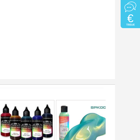
€
TREUE