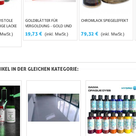
PISTOLE
GOLDBLÄTTER FÜR
CHROMLACK SPIEGELEFFEKT
renkorb
In Den Warenkorb
In Den Warenkorb
IGE LACKE
VERGOLDUNG - GOLD UND
SILBER
19,73 €
79,32 €
. MwSt.)
(inkl. MwSt.)
(inkl. MwSt.)
IKEL IN DER GLEICHEN KATEGORIE: