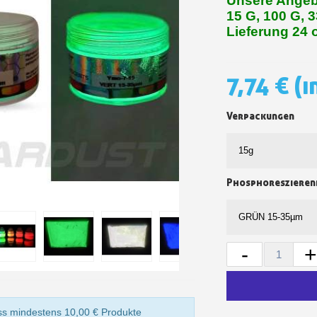
Unsere Angeb
15 G, 100 G, 
Ihr Online-Angebot 
Lieferung 24 
Teilen Sie Ihre Kreationen un
Sammeln Sie mit jede
7,74 €
(i
Rücksendung von Produk
Rabatt von 5€ auf
Verpackungen
10€ Einkaufsgutschein 
Phosphoreszieren
-
10€ Einkaufsgutschein 
s mindestens 10,00 € Produkte