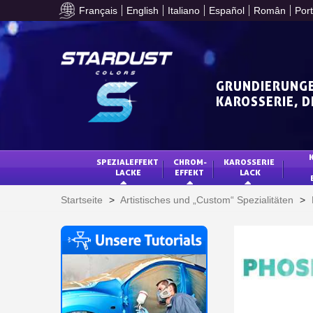
Français
English
Italiano
Español
Român
Por
GRUNDIERUNGE
KAROSSERIE, 
SPEZIALEFFEKT 
CHROM-
KAROSSERIE 
LACKE
EFFEKT
LACK
Startseite
>
Artistisches und „Custom“ Spezialitäten
>