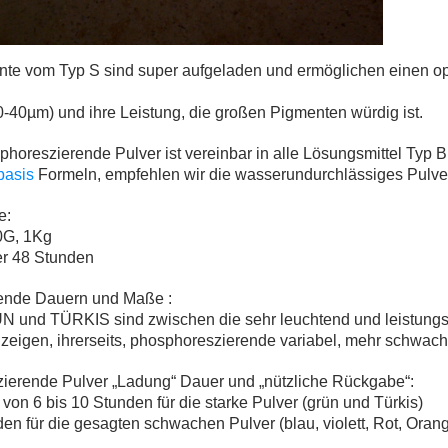
te vom Typ S sind super aufgeladen und ermöglichen einen opt
-40µm) und ihre Leistung, die großen Pigmenten würdig ist.
horeszierende Pulver ist vereinbar in alle Lösungsmittel Typ B
basis
Formeln, empfehlen wir die wasserundurchlässiges Pulver 
e:
0G, 1Kg
er 48 Stunden
ende Dauern und Maße :
 und TÜRKIS sind zwischen die sehr leuchtend und leistungss
zeigen, ihrerseits, phosphoreszierende variabel, mehr schwach
ierende Pulver „Ladung“ Dauer und „nützliche Rückgabe“:
h von 6 bis 10 Stunden für die starke Pulver (grün und Türkis)
den für die gesagten schwachen Pulver (blau, violett, Rot, Oran