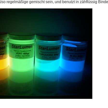
lso regelmäßige gemischt sein, und benutzt in zähflüssig Bindem