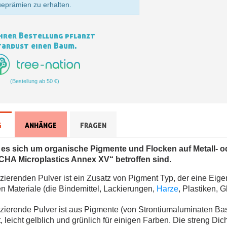
ueprämien zu erhalten.
Zahlung in 4x gebührenfrei 
Ihr Online-Angebot 
hrer Bestellung pflanzt
Teilen Sie Ihre Kreationen un
tardust einen Baum.
Sammeln Sie mit jede
Rücksendung von Produk
(Bestellung ab 50 €)
Rabatt von 5€ auf
10€ Einkaufsgutschein 
Zahlung in 4x gebührenfrei 
G
ANHÄNGE
FRAGEN
Ihr Online-Angebot 
Teilen Sie Ihre Kreationen un
 es sich um organische Pigmente und Flocken auf Metall- o
HA Microplastics Annex XV“ betroffen sind.
Sammeln Sie mit jede
ierenden Pulver ist ein Zusatz von Pigment Typ, der eine Eige
Rücksendung von Produk
en Materiale (die Bindemittel, Lackierungen,
Harze
, Plastiken, 
Rabatt von 5€ auf
erende Pulver ist aus Pigmente (von Strontiumaluminaten Basis M
10€ Einkaufsgutschein 
, leicht gelblich und grünlich für einigen Farben. Die streng Di