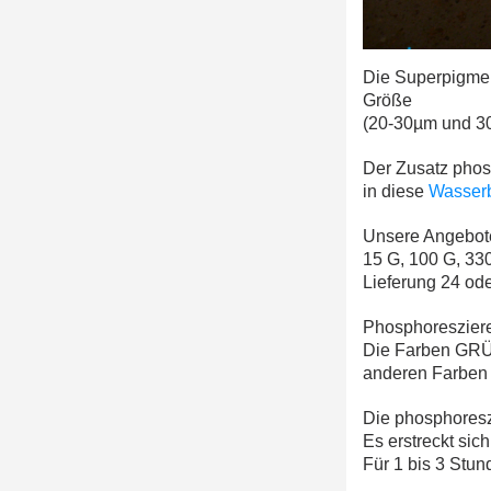
Die Superpigmen
Größe
(20-30µm und 30
Der Zusatz phosp
in diese
Wasser
Unsere Angebot
15 G, 100 G, 33
Lieferung 24 od
Phosphoreszier
Die Farben GRÜN
anderen Farben 
Die phosphoresz
Es erstreckt sic
Für 1 bis 3 Stun