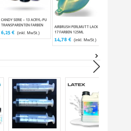
CANDY SERIE – 13 ACRYL-PU
FLAKEBUSTER 
In Den Warenkorb
In De
TRANSPARENTEN FARBEN
GLITZERPIST
AIRBRUSH PERLMUTT LACK
In Den Warenkorb
FÜR AIRBRUSHPISTOLE
6,25 €
47,60 €
17 FARBEN 125ML
(inkl. MwSt.)
(i
14,78 €
(inkl. MwSt.)