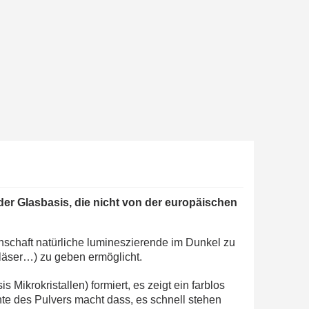
ab einem Einkaufswert von 30€.
in weniger als 1 Minute
d erhalten Sie Einkaufsgutscheine
r Bestellung Treuepunkte
ten innerhalb von 14 Tagen
 die erste Bestellung
für jede Weiterempfehlung
ab einem Einkaufswert von 30€.
in weniger als 1 Minute
d erhalten Sie Einkaufsgutscheine
der Glasbasis, die nicht von der europäischen
r Bestellung Treuepunkte
nschaft natürliche lumineszierende im Dunkel zu
ten innerhalb von 14 Tagen
Gläser…) zu geben ermöglicht.
 die erste Bestellung
ikrokristallen) formiert, es zeigt ein farblos
für jede Weiterempfehlung
chte des Pulvers macht dass, es schnell stehen