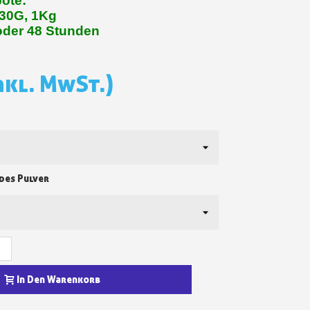
ote:
330G, 1Kg
in weniger als 1 Minute
oder 48 Stunden
d erhalten Sie Einkaufsgutscheine
r Bestellung Treuepunkte
nkl. MwSt.)
ten innerhalb von 14 Tagen
 die erste Bestellung
für jede Weiterempfehlung
des Pulver
+
In Den Warenkorb
für jede Weiterempfehlung