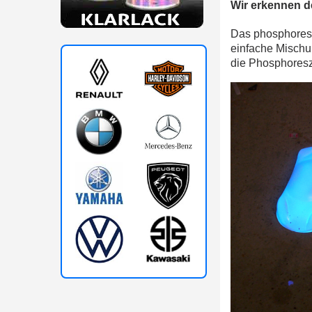
Wir erkennen d
Das phosphoreszi
einfache Mischun
die Phosphoresz