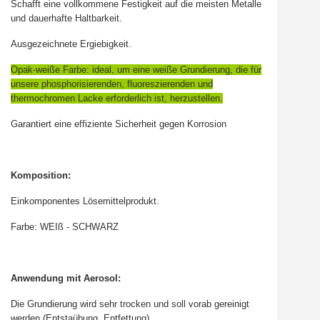
Schafft eine vollkommene Festigkeit auf die meisten Metalle
und dauerhafte Haltbarkeit.
Ausgezeichnete Ergiebigkeit.
Opak-weiße Farbe: ideal, um eine weiße Grundierung, die für
unsere phosphorisierenden, fluoreszierenden und
thermochromen Lacke erforderlich ist, herzustellen.
Garantiert eine effiziente Sicherheit gegen Korrosion
Komposition:
Einkomponentes Lösemittelprodukt.
Farbe: WEIß - SCHWARZ
Anwendung mit Aerosol:
Die Grundierung wird sehr trocken und soll vorab gereinigt
werden (Entstaübung, Entfettung)