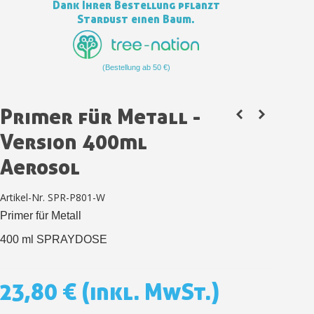
Dank Ihrer Bestellung pflanzt
Zahlung in 4x gebührenfrei a
Stardust einen Baum.
Ihr Online-Angebot in
Teilen Sie Ihre Kreationen und 
(Bestellung ab 50 €)
Sammeln Sie mit jeder 
Rücksendung von Produkte
Primer für Metall -
Rabatt von 5€ auf d
Version 400ml
10€ Einkaufsgutschein f
Aerosol
Zahlung in 4x gebührenfrei a
Ihr Online-Angebot in
Artikel-Nr.
SPR-P801-W
Teilen Sie Ihre Kreationen und 
Primer für Metall
Sammeln Sie mit jeder 
400 ml SPRAYDOSE
Rücksendung von Produkte
Rabatt von 5€ auf d
23,80 €
(inkl. MwSt.)
10€ Einkaufsgutschein f