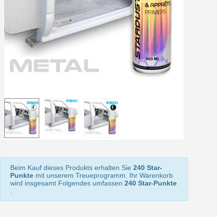
Ihr Online-Angebot in
Teilen Sie Ihre Kreationen und 
Sammeln Sie mit jeder 
Rücksendung von Produkte
Rabatt von 5€ auf d
10€ Einkaufsgutschein f
Beim Kauf dieses Produkts erhalten Sie
240 Star-
Punkte
mit unserem Treueprogramm. Ihr Warenkorb
wird insgesamt Folgendes umfassen
240 Star-Punkte
.
10€ Einkaufsgutschein f