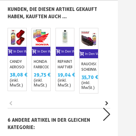
KUNDEN, DIE DIESEN ARTIKEL GEKAUFT
HABEN, KAUFTEN AUCH ...
In Den Warenkorb
In Den Warenkorb
In Den Warenkorb
In Den Warenkor
I
In Den Warenkorb
CANDY
HONDA
REPAINT
290ML
DIC
RAUCHSCHWARZE
AEROSOL
FARBCODE
HAFTVERMITTLER
CRYSTAL
LAC
SCHEINWERFERPOLITUR
LACKE -
-
OHNE
PERLMUTT
OPA
38,08 €
29,75 €
19,04 €
38,08 €
41
– 2K-
35,70 €
25
MOTORRADLACKE
SCHLEIFEN
KLARLACK
14
AUTOLACK-
(inkl.
(inkl.
(inkl.
(inkl.
(ink
(inkl.
FARBEN
IN
AUF
(AEROSOL)
FAR
MwSt.)
MwSt.)
MwSt.)
MwSt.)
MwS
SPRAY
MwSt.)
LÖSEMITTELHALTIGEN
LACKEN
BASISLACKEN
6 ANDERE ARTIKEL IN DER GLEICHEN
KATEGORIE: