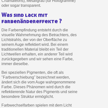
Chamäleons), Metallgrau (für Hologramme)
Zahlung in 4x gebührenfrei a
oder sogar transparent.
Ihr Online-Angebot in
Was sind lack mit
Teilen Sie Ihre Kreationen und 
farbenändereffekte ?
Sammeln Sie mit jeder 
Die Farbempfindung entsteht durch die
Rücksendung von Produkte
visuelle Wahrnehmung des Betrachters, des
Lichtstrahls, der von der Oberfläche zu
Rabatt von 5€ auf d
seinem Auge reflektiert wird. Bei einem
10€ Einkaufsgutschein f
traditionellen Material bleibt ein Teil der
Lichtwellen erhalten, ein anderer Teil wird
Zahlung in 4x gebührenfrei a
zurückgegeben und wir sehen eine Farbe,
immer dieselbe.
Ihr Online-Angebot in
Teilen Sie Ihre Kreationen und 
Bei speziellen Pigmenten, die oft als
"Farbverschiebung" bezeichnet werden,
Sammeln Sie mit jeder 
ändert sich die vom Auge wahrgenommene
Rücksendung von Produkte
Farbe. Dieses Phänomen wird durch die
reflektierende Natur des Pigments und seine
Rabatt von 5€ auf d
besondere Struktur ermöglicht.
10€ Einkaufsgutschein f
Farbwechselfarben spielen mit dem Licht