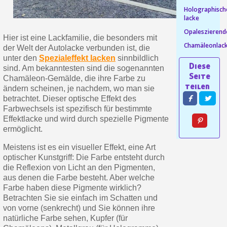
Holographisch
Ihr Online-Angebot in
lacke
Opaleszierend
Teilen Sie Ihre Kreationen und 
Hier ist eine Lackfamilie, die besonders mit
Chamäleonlac
Sammeln Sie mit jeder 
der Welt der Autolacke verbunden ist, die
unter den
Spezialeffekt lacken
sinnbildlich
Rücksendung von Produkte
sind. Am bekanntesten sind die sogenannten
Chamäleon-Gemälde, die ihre Farbe zu
Rabatt von 5€ auf d
ändern scheinen, je nachdem, wo man sie
10€ Einkaufsgutschein f
betrachtet. Dieser optische Effekt des
Farbwechsels ist spezifisch für bestimmte
Effektlacke und wird durch spezielle Pigmente
ermöglicht.
Meistens ist es ein visueller Effekt, eine Art
optischer Kunstgriff: Die Farbe entsteht durch
die Reflexion von Licht an den Pigmenten,
aus denen die Farbe besteht. Aber welche
Farbe haben diese Pigmente wirklich?
Betrachten Sie sie einfach im Schatten und
von vorne (senkrecht) und Sie können ihre
natürliche Farbe sehen, Kupfer (für
10€ Einkaufsgutschein f