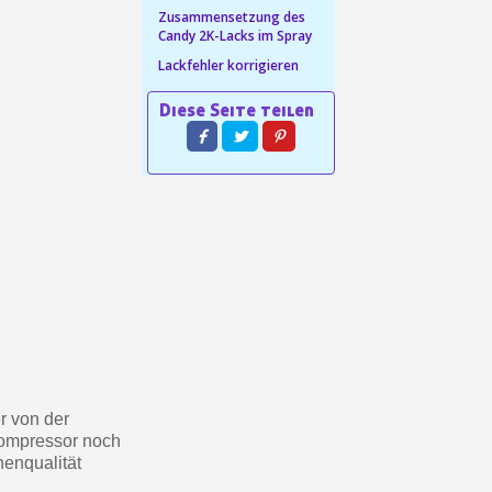
Zusammensetzung des
in weniger als 1 Minute
Candy 2K-Lacks im Spray
Lackfehler korrigieren
d erhalten Sie Einkaufsgutscheine
r Bestellung Treuepunkte
ten innerhalb von 14 Tagen
 die erste Bestellung
für jede Weiterempfehlung
er von der
Kompressor noch
henqualität
für jede Weiterempfehlung