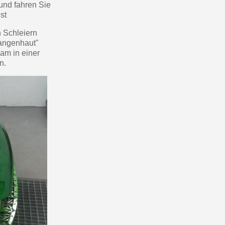
und fahren Sie
st
n Schleiern
angenhaut"
am in einer
n.