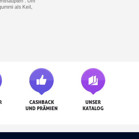
„enthaupten“. Um
ummi als Keil,


CASHBACK

UNSER

UND PRÄMIEN
KATALOG