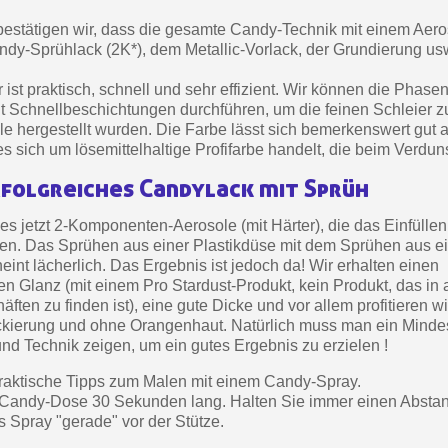
Zahlung in 4x gebührenfrei 
estätigen wir, dass die gesamte Candy-Technik mit einem Aero
Ihr Online-Angebot 
ndy-Sprühlack (2K*), dem Metallic-Vorlack, der Grundierung us
Teilen Sie Ihre Kreationen un
 ist praktisch, schnell und sehr effizient. Wir können die Phas
Sammeln Sie mit jede
 Schnellbeschichtungen durchführen, um die feinen Schleier zu
ole hergestellt wurden. Die Farbe lässt sich bemerkenswert gut 
Rücksendung von Produk
 sich um lösemittelhaltige Profifarbe handelt, die beim Verdunst
Rabatt von 5€ auf
erfolgreiches Candylack mit Sprüh
10€ Einkaufsgutschein 
 es jetzt 2-Komponenten-Aerosole (mit Härter), die das Einfülle
Zahlung in 4x gebührenfrei 
en. Das Sprühen aus einer Plastikdüse mit dem Sprühen aus ei
Ihr Online-Angebot 
eint lächerlich. Das Ergebnis ist jedoch da! Wir erhalten einen
 Glanz (mit einem Pro Stardust-Produkt, kein Produkt, das in
Teilen Sie Ihre Kreationen un
äften zu finden ist), eine gute Dicke und vor allem profitieren wi
Sammeln Sie mit jede
kierung und ohne Orangenhaut. Natürlich muss man ein Mind
und Technik zeigen, um ein gutes Ergebnis zu erzielen !
Rücksendung von Produk
praktische Tipps zum Malen mit einem Candy-Spray.
Rabatt von 5€ auf
e Candy-Dose 30 Sekunden lang. Halten Sie immer einen Absta
10€ Einkaufsgutschein 
s Spray "gerade" vor der Stütze.