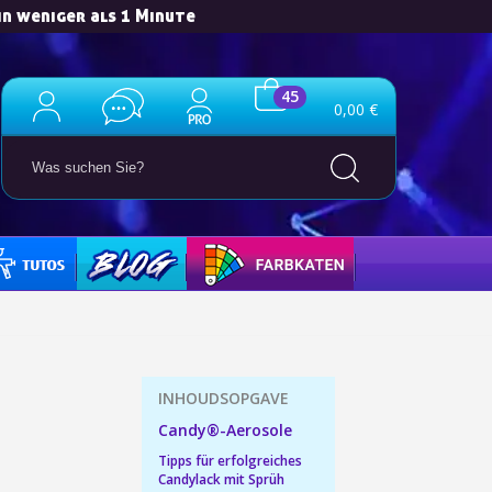
in weniger als 1 Minute
45
0,00 €
für jede Weiterempfehlung
ab einem Einkaufswert von 30€.
TORIALS
BLOG
FARBKARTE
in weniger als 1 Minute
d erhalten Sie Einkaufsgutscheine
r Bestellung Treuepunkte
ten innerhalb von 14 Tagen
 die erste Bestellung
Candy®-Aerosole
für jede Weiterempfehlung
Tipps für erfolgreiches
Candylack mit Sprüh
ab einem Einkaufswert von 30€.