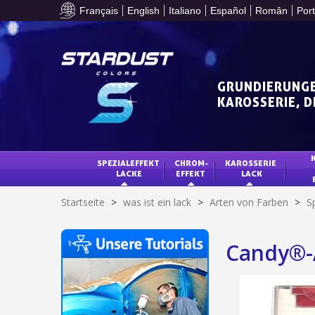
Français
English
Italiano
Español
Român
Por
GRUNDIERUNGE
KAROSSERIE, 
SPEZIALEFFEKT 
CHROM-
KAROSSERIE 
LACKE
EFFEKT
LACK
Startseite
>
was ist ein lack
>
Arten von Farben
>
S
Candy®-