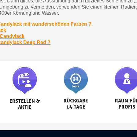
ist. Dann gilt es, die Ausstülpung durch gezieltes Schleifen zu 
r Umgebung zu vermeiden, verwenden Sie einen kleinen Radierg
 400er Körnung und Wasser.
h Candylack mit wunderschönen Farben ?
ack
 Candylack
 Candylack Deep Red ?
RÜCKGABE

RAUM FÜR
ERSTELLEN &

14 TAGE
PROFIS
AKTIE