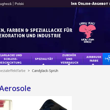
Ihr Online-Angebot 
tugheză
Polski
N, FARBEN & SPEZIALLACKE FÜR
DEKORATION UND INDUSTRIE
10€ Einkaufsgutschein 
KLARLACKE UND 
ZUBEHÖR 
Zahlung in 4x gebührenfrei 
AIRBRUSH 
SCHLUSS-
SPEZIALITÄT
UND 
TU
FARBE
BESCHICHTUNG 
VERBRAUCH
Ihr Online-Angebot 
pezialeffektfarbe
>
Candylack-Sprüh
Teilen Sie Ihre Kreationen un
Sammeln Sie mit jede
Aerosole
Rücksendung von Produk
Rabatt von 5€ auf
10€ Einkaufsgutschein 
Zahlung in 4x gebührenfrei 