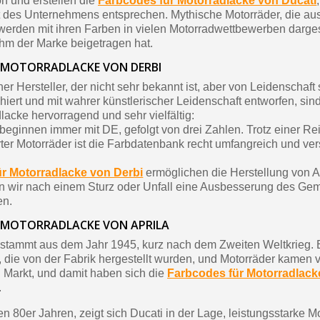
n und erstellen die
Farbcodes für Motorradlacke von Ducati
 des Unternehmens entsprechen. Mythische Motorräder, die aus
erden mit ihren Farben in vielen Motorradwettbewerben darges
hm der Marke beigetragen hat.
 MOTORRADLACKE VON DERBI
cher Hersteller, der nicht sehr bekannt ist, aber von Leidenschaft
chiert und mit wahrer künstlerischer Leidenschaft entworfen, si
lacke hervorragend und sehr vielfältig:
eginnen immer mit DE, gefolgt von drei Zahlen. Trotz einer Re
ter Motorräder ist die Farbdatenbank recht umfangreich und ve
r Motorradlacke von Derbi
ermöglichen die Herstellung von A
nn wir nach einem Sturz oder Unfall eine Ausbesserung des Ge
en.
 MOTORRADLACKE VON APRILA
 stammt aus dem Jahr 1945, kurz nach dem Zweiten Weltkrieg.
 die von der Fabrik hergestellt wurden, und Motorräder kamen v
 Markt, und damit haben sich die
Farbcodes für Motorradlack
.
en 80er Jahren, zeigt sich Ducati in der Lage, leistungsstarke M