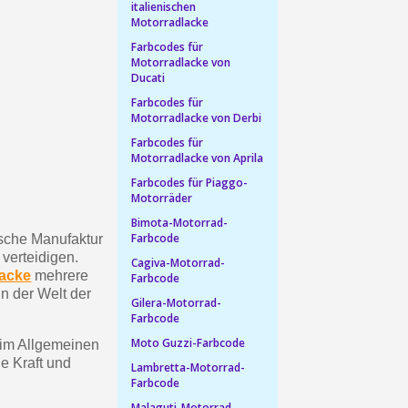
italienischen
Motorradlacke
in weniger als 1 Minute
Farbcodes für
d erhalten Sie Einkaufsgutscheine
Motorradlacke von
Ducati
r Bestellung Treuepunkte
Farbcodes für
ten innerhalb von 14 Tagen
Motorradlacke von Derbi
 die erste Bestellung
Farbcodes für
Motorradlacke von Aprila
für jede Weiterempfehlung
Farbcodes für Piaggo-
Motorräder
Bimota-Motorrad-
Farbcode
ische Manufaktur
verteidigen.
Cagiva-Motorrad-
lacke
mehrere
Farbcode
n der Welt der
Gilera-Motorrad-
Farbcode
Moto Guzzi-Farbcode
n im Allgemeinen
ie Kraft und
Lambretta-Motorrad-
Farbcode
für jede Weiterempfehlung
Malaguti-Motorrad-