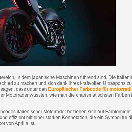
Ihr Online-Angebot 
Teilen Sie Ihre Kreationen un
Sammeln Sie mit jede
Rücksendung von Produk
Rabatt von 5€ auf
10€ Einkaufsgutschein 
ereich, in dem japanische Maschinen führend sind. Die italien
chied zu machen und sich dank ihres kraftvollen Ultrasports zu 
 sagen, dass unter den
Europäischer Farbcode für motorrad
her Motorräder wussten, wie man die charismatischsten Farben i
rbcodes italienischer Motorräder beziehen sich auf Farbformel
und effizient mit einer starken Konnotation, die ein Symbol für d
t von Aprilia ist.
10€ Einkaufsgutschein 