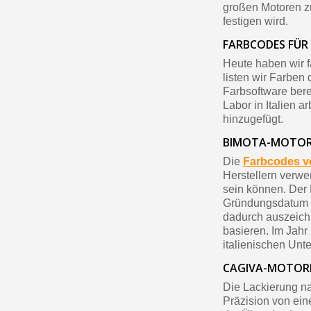
großen Motoren zu
festigen wird.
FARBCODES FÜ
Heute haben wir 
listen wir Farben
Farbsoftware bere
Labor in Italien 
hinzugefügt.
BIMOTA-MOTOR
Die
Farbcodes v
Herstellern verwe
sein können. Der 
Gründungsdatum re
dadurch auszeich
basieren. Im Jah
italienischen Un
CAGIVA-MOTOR
Die Lackierung 
Präzision von ein