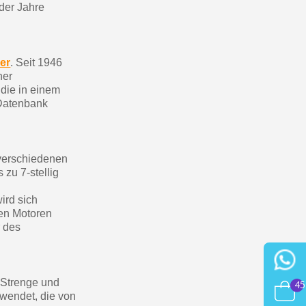
der Jahre
er
. Seit 1946
ner
 die in einem
 Datenbank
verschiedenen
zu 7-stellig
ird sich
den Motoren
r des
 Strenge und
45
rwendet, die von