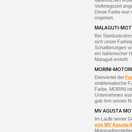
italienischen Rol
Vorkriegszeit ang
Diese Farbe war i
inspiriert.
MALAGUTI-MOT
Bei Stardustcolor
sich unser Farbrep
Schattierungen vo
ein italienischer
Malaguti erstellt.
MORINI-MOTOR
Dreiviertel der
Fa
emblematische Fa
Farbe. MORINI ist
Unternehmen wurd
gab ihm seinen 
MV AGUSTA MO
Im Laufe seiner G
von MV Agusta-
Motorradherstell