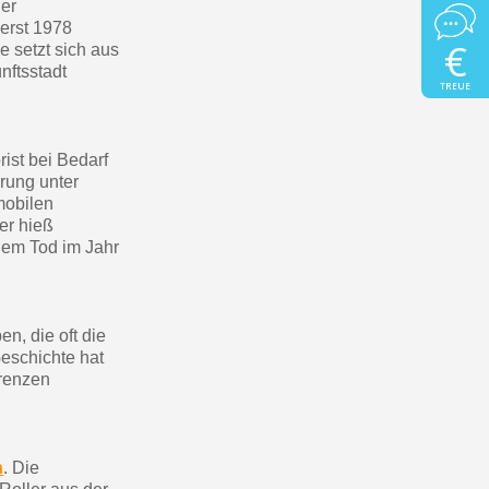
her
 erst 1978
€
e setzt sich aus
nftsstadt
TREUE
rist bei Bedarf
erung unter
mobilen
er hieß
nem Tod im Jahr
n, die oft die
eschichte hat
erenzen
n
. Die