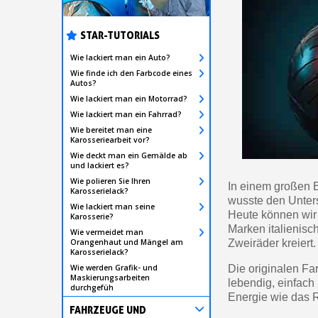
STAR-TUTORIALS
Wie lackiert man ein Auto?
Wie finde ich den Farbcode eines
Autos?
Wie lackiert man ein Motorrad?
Wie lackiert man ein Fahrrad?
Wie bereitet man eine
Karosseriearbeit vor?
Wie deckt man ein Gemälde ab
und lackiert es?
Wie polieren Sie Ihren
In einem großen B
Karosserielack?
wusste den Unters
Wie lackiert man seine
Heute können wir
Karosserie?
Marken italienisc
Wie vermeidet man
Orangenhaut und Mängel am
Zweiräder kreiert.
Karosserielack?
Wie werden Grafik- und
Die originalen Fa
Maskierungsarbeiten
lebendig, einfach 
durchgefüh
Energie wie das Ro
FAHRZEUGE UND