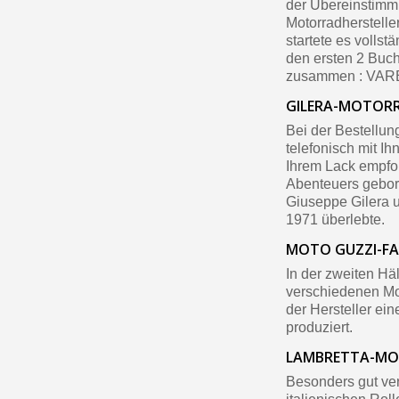
der Übereinstimmun
Motorradherstelle
startete es volls
den ersten 2 Buc
zusammen : VAR
GILERA-MOTOR
Bei der Bestellu
telefonisch mit I
Ihrem Lack empfoh
Abenteuers gebore
Giuseppe Gilera 
1971 überlebte.
MOTO GUZZI-F
In der zweiten Hä
verschiedenen Mod
der Hersteller ei
produziert.
LAMBRETTA-MO
Besonders gut ver