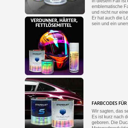
In diesem Fall is
emblematische Fa
und nicht nur eine
Er hat auch die L
sein und ein uner
FARBCODES FÜR
Wir sagten, das s
Es ist kurz nach 
geboren. Die Duca