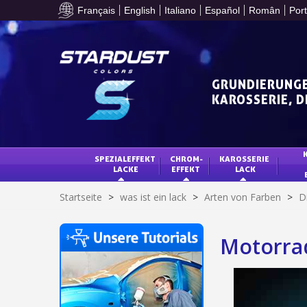
Français
English
Italiano
Español
Român
Por
GRUNDIERUNGE
KAROSSERIE, 
SPEZIALEFFEKT 
CHROM-
KAROSSERIE 
LACKE
EFFEKT
LACK
Startseite
>
was ist ein lack
>
Arten von Farben
>
D
Motorrad