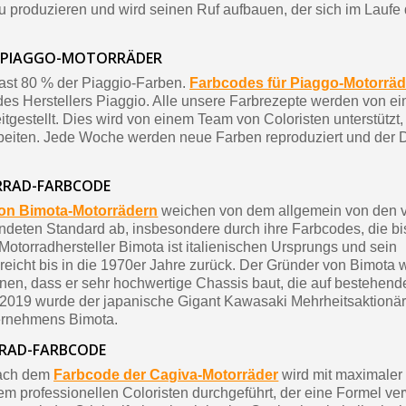
 produzieren und wird seinen Ruf aufbauen, der sich im Laufe 
R PIAGGO-MOTORRÄDER
fast 80 % der Piaggio-Farben.
Farbcodes für Piaggo-Motorräd
 des Herstellers Piaggio. Alle unsere Farbrezepte werden von ei
itgestellt. Dies wird von einem Team von Coloristen unterstützt,
arbeiten. Jede Woche werden neue Farben reproduziert und der
RAD-FARBCODE
on Bimota-Motorrädern
weichen von dem allgemein von den 
ndeten Standard ab, insbesondere durch ihre Farbcodes, die bis 
Motorradhersteller Bimota ist italienischen Ursprungs und sein
icht bis in die 1970er Jahre zurück. Der Gründer von Bimota w
nen, dass er sehr hochwertige Chassis baut, die auf bestehen
r 2019 wurde der japanische Gigant Kawasaki Mehrheitsaktionä
ternehmens Bimota.
RAD-FARBCODE
nach dem
Farbcode der Cagiva-Motorräder
wird mit maximaler
em professionellen Coloristen durchgeführt, der eine Formel ve