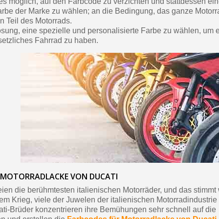
t es möglich, auf den Farbcode zu verzichten und stattdessen ei
rbe der Marke zu wählen; an die Bedingung, das ganze Motorra
n Teil des Motorrads.
ösung, eine spezielle und personalisierte Farbe zu wählen, um e
setzliches Fahrrad zu haben.
 MOTORRADLACKE VON DUCATI
eien die berühmtesten italienischen Motorräder, und das stimmt
dem Krieg, viele der Juwelen der italienischen Motorradindustri
ti-Brüder konzentrieren ihre Bemühungen sehr schnell auf die