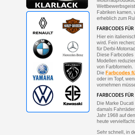
Motorradproduktio
Wettbewerbsgeist
Fabriken kamen, w
erheblich zum Ru
FARBCODES FÜR
Hier ein italienis
wird. Fein recher
für Derbi-Motorrad
Diese Farbcodes b
Modellen reduzier
von Farbformeln.
Die
Farbcodes fü
oder im Topf, we
vornehmen müss
FARBCODES FÜR
Die Marke Ducati
damals Fahrräder,
Jahr 1968 auf den
heute vervielfacht
Sehr schnell, in d