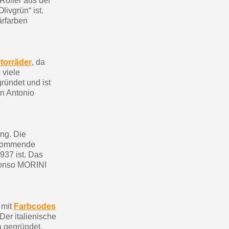
Roller aus der
ivgrün“ ist.
ärfarben
torräder
, da
 viele
ründet und ist
on Antonio
ung. Die
orkommende
937 ist. Das
lfonso MORINI
 mit
Farbcodes
Der italienische
 gegründet.