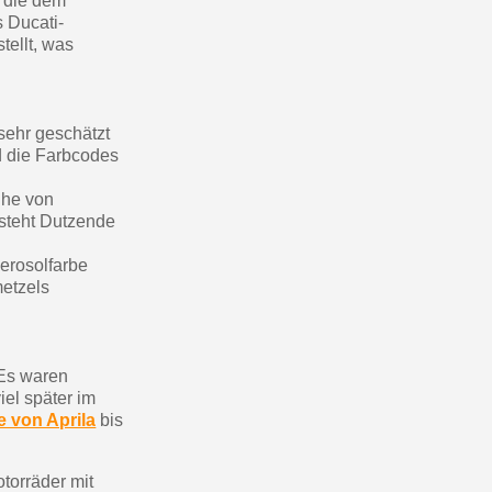
, die dem
 Ducati-
tellt, was
 sehr geschätzt
nd die Farbcodes
ihe von
rsteht Dutzende
erosolfarbe
metzels
 Es waren
iel später im
e von Aprila
bis
otorräder mit