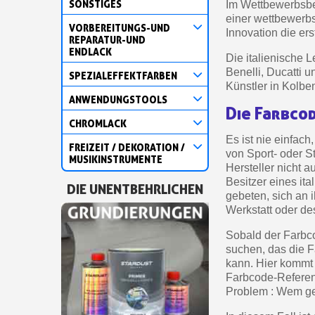
SONSTIGES
Im Wettbewerbsber
einer wettbewerbs
VORBEREITUNGS-UND
Innovation die er
REPARATUR-UND
ENDLACK
Die italienische L
Benelli, Ducatti 
SPEZIALEFFEKTFARBEN
Künstler in Kolbe
ANWENDUNGSTOOLS
Die Farbco
CHROMLACK
Es ist nie einfac
FREIZEIT / DEKORATION /
von Sport- oder S
MUSIKINSTRUMENTE
Hersteller nicht 
Besitzer eines it
DIE UNENTBEHRLICHEN
gebeten, sich an 
Werkstatt oder de
Sobald der Farbco
suchen, das die 
kann. Hier kommt 
Farbcode-Referenz
Problem : Wem ge