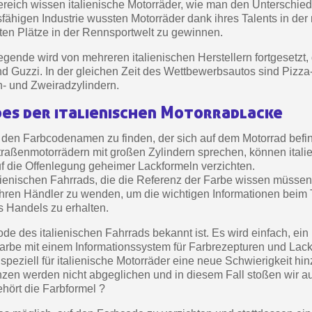
eich wissen italienische Motorräder, wie man den Unterschied
Zahlung in 4x gebührenfrei 
fähigen Industrie wussten Motorräder dank ihres Talents in de
Ihr Online-Angebot 
sten Plätze in der Rennsportwelt zu gewinnen.
Teilen Sie Ihre Kreationen un
egende wird von mehreren italienischen Herstellern fortgesetzt, 
und Guzzi. In der gleichen Zeit des Wettbewerbsautos sind Pizz
Sammeln Sie mit jede
n- und Zweiradzylindern.
Rücksendung von Produk
des der italienischen Motorradlacke
Rabatt von 5€ auf
h, den Farbcodenamen zu finden, der sich auf dem Motorrad befi
10€ Einkaufsgutschein 
traßenmotorrädern mit großen Zylindern sprechen, können itali
Zahlung in 4x gebührenfrei 
auf die Offenlegung geheimer Lackformeln verzichten.
alienischen Fahrrads, die die Referenz der Farbe wissen müsse
Ihr Online-Angebot 
ihren Händler zu wenden, um die wichtigen Informationen beim 
Teilen Sie Ihre Kreationen un
s Handels zu erhalten.
Sammeln Sie mit jede
de des italienischen Fahrrads bekannt ist. Es wird einfach, ein
Farbe mit einem Informationssystem für Farbrezepturen und Lac
Rücksendung von Produk
speziell für italienische Motorräder eine neue Schwierigkeit hin
Rabatt von 5€ auf
en werden nicht abgeglichen und in diesem Fall stoßen wir au
hört die Farbformel ?
10€ Einkaufsgutschein 