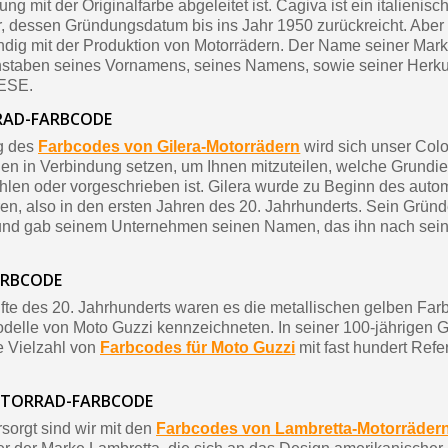
g mit der Originalfarbe abgeleitet ist. Cagiva ist ein italienisc
r, dessen Gründungsdatum bis ins Jahr 1950 zurückreicht. Aber
tändig mit der Produktion von Motorrädern. Der Name seiner Mark
hstaben seines Vornamens, seines Namens, sowie seiner Herku
ESE.
RAD-FARBCODE
ng des
Farbcodes von Gilera-Motorrädern
wird sich unser Colo
hnen in Verbindung setzen, um Ihnen mitzuteilen, welche Grundi
len oder vorgeschrieben ist. Gilera wurde zu Beginn des auto
n, also in den ersten Jahren des 20. Jahrhunderts. Sein Gründ
und gab seinem Unternehmen seinen Namen, das ihn nach sei
ARBCODE
lfte des 20. Jahrhunderts waren es die metallischen gelben Farbe
elle von Moto Guzzi kennzeichneten. In seiner 100-jährigen G
ne Vielzahl von
Farbcodes für Moto Guzzi
mit fast hundert Ref
TORRAD-FARBCODE
sorgt sind wir mit den
Farbcodes von Lambretta-Motorräder