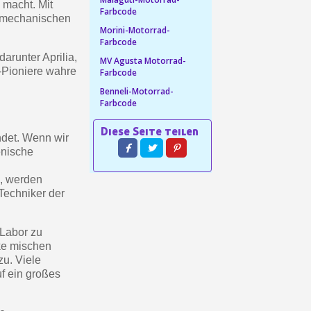
 macht. Mit
ab einem Einkaufswert von 30€.
Farbcode
r mechanischen
Morini-Motorrad-
in weniger als 1 Minute
Farbcode
d erhalten Sie Einkaufsgutscheine
darunter Aprilia,
MV Agusta Motorrad-
a-Pioniere wahre
Farbcode
r Bestellung Treuepunkte
Benneli-Motorrad-
ten innerhalb von 14 Tagen
Farbcode
 die erste Bestellung
ndet. Wenn wir
für jede Weiterempfehlung
enische
ab einem Einkaufswert von 30€.
n, werden
in weniger als 1 Minute
Techniker der
d erhalten Sie Einkaufsgutscheine
r Bestellung Treuepunkte
 Labor zu
ke mischen
ten innerhalb von 14 Tagen
zu. Viele
 die erste Bestellung
f ein großes
für jede Weiterempfehlung