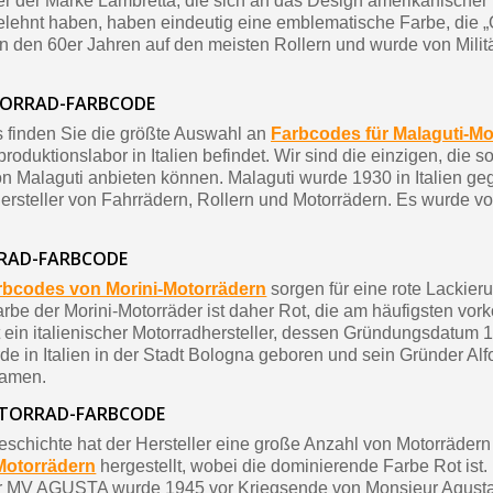
ler der Marke Lambretta, die sich an das Design amerikanischer 
elehnt haben, haben eindeutig eine emblematische Farbe, die „Ol
n den 60er Jahren auf den meisten Rollern und wurde von Milit
ORRAD-FARBCODE
s finden Sie die größte Auswahl an
Farbcodes für Malaguti-Mo
roduktionslabor in Italien befindet. Wir sind die einzigen, die so
n Malaguti anbieten können. Malaguti wurde 1930 in Italien geg
 Hersteller von Fahrrädern, Rollern und Motorrädern. Es wurde v
RAD-FARBCODE
rbcodes von Morini-Motorrädern
sorgen für eine rote Lackier
rbe der Morini-Motorräder ist daher Rot, die am häufigsten v
 ein italienischer Motorradhersteller, dessen Gründungsdatum 1
e in Italien in der Stadt Bologna geboren und sein Gründer A
Namen.
TORRAD-FARBCODE
eschichte hat der Hersteller eine große Anzahl von Motorrädern
Motorrädern
hergestellt, wobei die dominierende Farbe Rot ist. 
er MV AGUSTA wurde 1945 vor Kriegsende von Monsieur Agusta