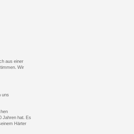
ch aus einer
stimmen. Wir
n uns
chen
0 Jahren hat. Es
seinem Härter