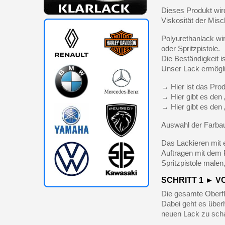
Dieses Produkt wir
Viskosität der Mis
Polyurethanlack wir
oder Spritzpistole.
Die Beständigkeit i
Unser Lack ermöglic
→ Hier ist das Prod
→ Hier gibt es den 
→ Hier gibt es den 
Auswahl der Farbau
Das Lackieren mit e
Auftragen mit dem 
Spritzpistole malen
SCHRITT 1 ► 
Die gesamte Oberfl
Dabei geht es über
neuen Lack zu scha