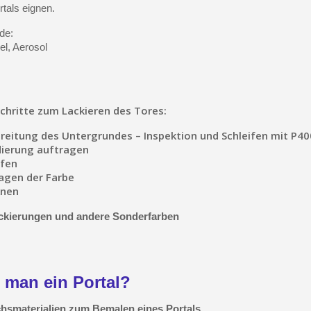
tals eignen.
Zahlung in 4x gebührenfrei 
Ihr Online-Angebot 
de:
el, Aerosol
Teilen Sie Ihre Kreationen un
Sammeln Sie mit jede
Rücksendung von Produk
Schritte zum Lackieren des Tores:
Rabatt von 5€ auf
ereitung des Untergrundes – Inspektion und Schleifen mit P40
10€ Einkaufsgutschein 
dierung auftragen
Zahlung in 4x gebührenfrei 
ifen
ragen der Farbe
Ihr Online-Angebot 
knen
Teilen Sie Ihre Kreationen un
ackierungen und andere Sonderfarben
Sammeln Sie mit jede
Rücksendung von Produk
Rabatt von 5€ auf
 man ein Portal?
10€ Einkaufsgutschein 
chsmaterialien zum Bemalen eines Portals