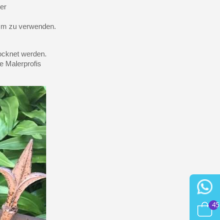
er
amm zu verwenden.
ocknet werden.
e Malerprofis
45