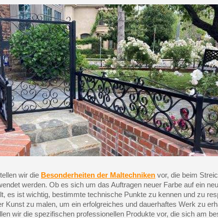
Ihr Online-Angebot 
Teilen Sie Ihre Kreationen un
Sammeln Sie mit jede
Rücksendung von Produk
Rabatt von 5€ auf
10€ Einkaufsgutschein 
tellen wir die
Besonderheiten der Maltechniken
vor, die beim Strei
ewendet werden. Ob es sich um das Auftragen neuer Farbe auf ein neu
t, es ist wichtig, bestimmte technische Punkte zu kennen und zu res
r Kunst zu malen, um ein erfolgreiches und dauerhaftes Werk zu erh
10€ Einkaufsgutschein 
llen wir die spezifischen professionellen Produkte vor, die sich am bes