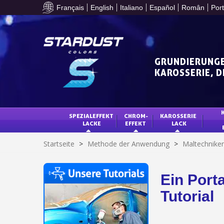
Français
English
Italiano
Español
Român
Por
GRUNDIERUNGE
KAROSSERIE, 
SPEZIALEFFEKT 
CHROM-
KAROSSERIE 
LACKE
EFFEKT
LACK
Startseite
>
Methode der Anwendung
>
Maltechnike
Ein Porta
Tutorial