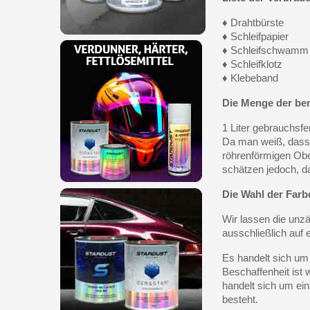
♦ Drahtbürste
♦ Schleifpapier
♦ Schleifschwamm
♦ Schleifklotz
♦ Klebeband
Die Menge der be
1 Liter gebrauchsfe
Da man weiß, dass 
röhrenförmigen Obe
schätzen jedoch, da
Die Wahl der Farb
Wir lassen die unz
ausschließlich auf e
Es handelt sich um 
Beschaffenheit ist
handelt sich um e
besteht.