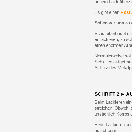
neuem Lack überzi
Es gibt einen
Rost
Sollen wir uns au
Es ist überhaupt n
entlackieren, zu sch
einen enormen Arbei
Normalerweise soll
Schleifen aufgetrag
Schutz des Metallpo
SCHRITT 2 ► A
Beim Lackieren eine
streichen. Obwohl e
tatsächlich Korrosi
Beim Lackieren auf 
aufzutragen.