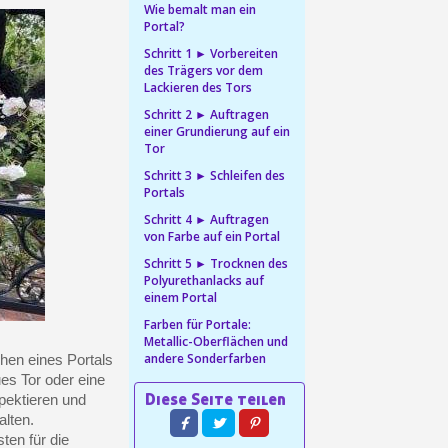
Wie bemalt man ein
Portal?
in weniger als 1 Minute
Schritt 1 ► Vorbereiten
d erhalten Sie Einkaufsgutscheine
des Trägers vor dem
Lackieren des Tors
r Bestellung Treuepunkte
Schritt 2 ► Auftragen
ten innerhalb von 14 Tagen
einer Grundierung auf ein
Tor
 die erste Bestellung
Schritt 3 ► Schleifen des
für jede Weiterempfehlung
Portals
Schritt 4 ► Auftragen
von Farbe auf ein Portal
Schritt 5 ► Trocknen des
Polyurethanlacks auf
einem Portal
Farben für Portale:
Metallic-Oberflächen und
andere Sonderfarben
chen eines Portals
es Tor oder eine
pektieren und
alten.
für jede Weiterempfehlung
ten für die