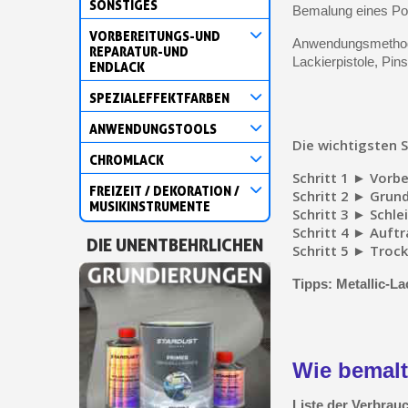
SONSTIGES
Bemalung eines Por
VORBEREITUNGS-UND
Anwendungsmetho
REPARATUR-UND
Lackierpistole, Pins
ENDLACK
SPEZIALEFFEKTFARBEN
ANWENDUNGSTOOLS
Die wichtigsten 
CHROMLACK
Schritt 1 ► Vorb
FREIZEIT / DEKORATION /
Schritt 2 ► Grun
MUSIKINSTRUMENTE
Schritt 3 ► Schle
Schritt 4 ► Auft
DIE UNENTBEHRLICHEN
Schritt 5 ► Troc
Tipps: Metallic-L
Wie bemalt
Liste der Verbrau