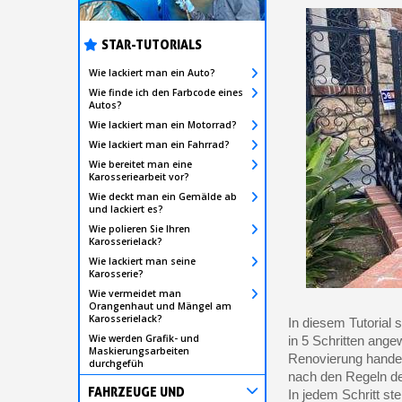
STAR-TUTORIALS
Wie lackiert man ein Auto?
Wie finde ich den Farbcode eines
Autos?
Wie lackiert man ein Motorrad?
Wie lackiert man ein Fahrrad?
Wie bereitet man eine
Karosseriearbeit vor?
Wie deckt man ein Gemälde ab
und lackiert es?
Wie polieren Sie Ihren
Karosserielack?
Wie lackiert man seine
Karosserie?
Wie vermeidet man
Orangenhaut und Mängel am
Karosserielack?
In diesem Tutorial s
Wie werden Grafik- und
in 5 Schritten ang
Maskierungsarbeiten
Renovierung handel
durchgefüh
nach den Regeln de
FAHRZEUGE UND
In jedem Schritt ste