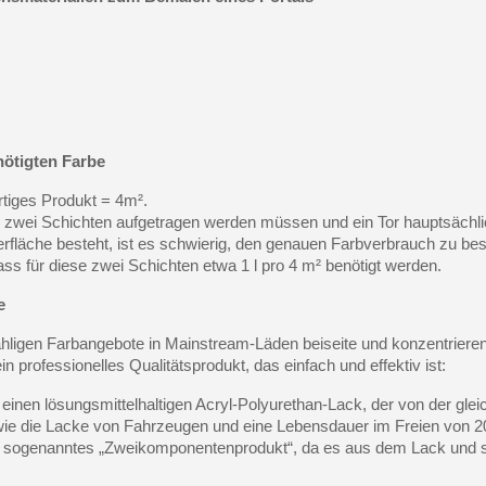
nötigten Farbe
rtiges Produkt = 4m².
zwei Schichten aufgetragen werden müssen und ein Tor hauptsächli
rfläche besteht, ist es schwierig, den genauen Farbverbrauch zu be
ss für diese zwei Schichten etwa 1 l pro 4 m² benötigt werden.
e
ähligen Farbangebote in Mainstream-Läden beiseite und konzentriere
in professionelles Qualitätsprodukt, das einfach und effektiv ist:
einen lösungsmittelhaltigen Acryl-Polyurethan-Lack, der von der glei
 wie die Lacke von Fahrzeugen und eine Lebensdauer im Freien von 2
in sogenanntes „Zweikomponentenprodukt“, da es aus dem Lack und 