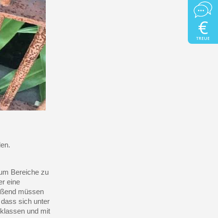
€
TREUE
den.
e um Bereiche zu
er eine
ließend müssen
, dass sich unter
cklassen und mit