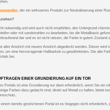
ehen.
umwandler
, der ein wirksames Produkt zur Neutralisierung einer Rosts
sziehen?
icht notwendig und wird auch nicht empfohlen, den Untergrund chemi
leifen oder mit sandstrahlen zu bearbeiten, bis die Metallbasis gefunde
tsaufwand dar und es ist nicht ratsam, die Farbe in gutem Zustand z
te alter Anstrich mit neuem Anstrich abgedeckt werden. Dieser wird
en, um eine hervorragende Haltbarkeit zu gewährleisten. Die alte Far
ei.
rtals b
UFTRAGEN EINER GRUNDIERUNG AUF EIN TOR
s Portals ist eine Grundierung nur dann erforderlich, wenn Sie ein ro
inige Farben dazu gedacht sind, direkt auf Metall zu haften, bietet ke
onsschutz.
einem bereits gestrichenen Portal ist es hingegen nicht erforderlich,