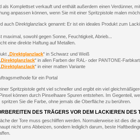
d als Komplettset verkauft und enthält außerdem einen Verdünner, mi
chung anpassen können, wenn Sie mit einer Spritzpistole malen möch
d auch Direktglanzlack genannt: Er ist ein ideales Produkt zum Lacki
st maximal, sowohl gegen Sonne, Feuchtigkeit, Abrieb...
ht eine direkte Haftung auf Metallen.
ukt „
Direktglanzlack
“ in Schwarz und Weiß
„
Direktglanzlack
“ in allen Farben der RAL- oder PANTONE-Farbkar
„
Direktglanzlack
“ in einer matten Variante
ftragsmethode für ein Portal
iner Spritzpistole geht viel schneller und ergibt ein viel gleichmäßige
Pinsel können durch Pinselhaare Spuren entstehen. Im Gegenteil, wen
, spritzen Sie die Farbe, ohne jemals die Oberfläche zu berühren.
VORBEREITEN DES TRÄGERS VOR DEM LACKIEREN DES 
äche der Tore muss geschliffen werden. Normalerweise ist dies die a
haupt nicht ums Abbeizen, sondern lediglich darum, beste Haftbeding
ffen.