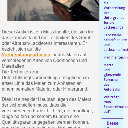
die
Vorbereitung
Ihr Online-Angebot in
der
Untergründe
Teilen Sie Ihre Kreationen und 
für die
Sammeln Sie mit jeder 
Lackierung?
Dieser Artikel ist ein Muss für alle, die sich für
Karosserie-
Rücksendung von Produkte
das Handwerk und die Techniken des Sprüh-
Schleifpapiere
oder Airbrush-Lackierens interessieren. Er
Rabatt von 5€ auf d
und
bezieht sich auf die
Lackschleifmit
10€ Einkaufsgutschein f
Vorbereitungsarbeiten
für das Malen auf
Flammentechn
verschiedenen Arten von Oberflächen und
Matte
Materialien.
und
Die Techniken zur
glänzende
Unterstützungsvorbereitung ermöglichen in
Bereiche
erster Linie das Malen zum Anhaften an
des
einem bemalten Material oder Hintergrund.
Autolacks
Wie trägt
Dies ist eines der Hauptanliegen des Malers,
man
der sicherstellen muss, dass die
Spachtelmass
verschiedenen Farbschichten, die er aufträgt,
auf?
lange halten und seinem Kunden eine
Qualitätsgarantie gegeben werden können,
10€ Einkaufsgutschein f
ohne dass er nach ein paar Mal wieder