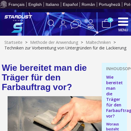
Ihr Online-Angebot in
Français
English
Italiano
Español
Român
Portugheză
Pol
45
MENU
Startseite
>
Methode der Anwendung
>
Maltechniken
>
Techniken zur Vorbereitung von Untergründen für die Lackierung
10€ Einkaufsgutschein f
Wie bereitet man die
Zahlung in 4x gebührenfrei a
Träger für den
Wie
Ihr Online-Angebot in
bereitet
Farbauftrag vor?
Teilen Sie Ihre Kreationen und 
man
die
Sammeln Sie mit jeder 
Träger
Rücksendung von Produkte
für den
Farbauftra
Rabatt von 5€ auf d
vor?
10€ Einkaufsgutschein f
Woraus
besteht
Zahlung in 4x gebührenfrei a