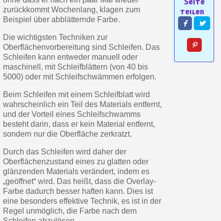
Zahlung in 4x gebührenfrei a
zurückkommt Wochenlang, klagen zum
Beispiel über abblätternde Farbe.
Ihr Online-Angebot in
Die wichtigsten Techniken zur
Teilen Sie Ihre Kreationen und 
Oberflächenvorbereitung sind Schleifen. Das
Sammeln Sie mit jeder 
Schleifen kann entweder manuell oder
maschinell, mit Schleifblättern (von 40 bis
Rücksendung von Produkte
5000) oder mit Schleifschwämmen erfolgen.
Rabatt von 5€ auf d
Beim Schleifen mit einem Schleifblatt wird
10€ Einkaufsgutschein f
wahrscheinlich ein Teil des Materials entfernt,
und der Vorteil eines Schleifschwamms
Zahlung in 4x gebührenfrei a
besteht darin, dass er kein Material entfernt,
Ihr Online-Angebot in
sondern nur die Oberfläche zerkratzt.
Teilen Sie Ihre Kreationen und 
Durch das Schleifen wird daher der
Sammeln Sie mit jeder 
Oberflächenzustand eines zu glatten oder
glänzenden Materials verändert, indem es
Rücksendung von Produkte
„geöffnet“ wird. Das heißt, dass die Overlay-
Farbe dadurch besser haften kann. Dies ist
Rabatt von 5€ auf d
eine besonders effektive Technik, es ist in der
10€ Einkaufsgutschein f
Regel unmöglich, die Farbe nach dem
Schleifen abzulösen.