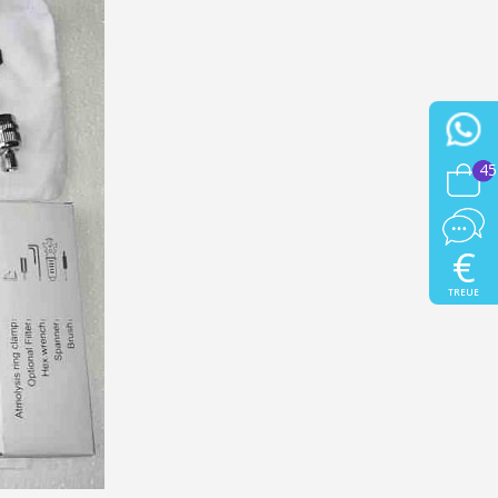
45
€
TREUE