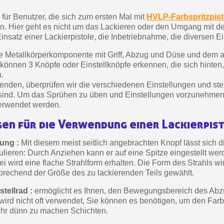
Zahlung in 4x gebührenfrei 
el für Benutzer, die sich zum ersten Mal mit
HVLP-Farbspritzpist
Ihr Online-Angebot 
n. Hier geht es nicht um das Lackieren oder den Umgang mit 
nsatz einer Lackierpistole, die Inbetriebnahme, die diversen Ei
Teilen Sie Ihre Kreationen un
Sammeln Sie mit jede
ine Metallkörperkomponente mit Griff, Abzug und Düse und dem
können 3 Knöpfe oder Einstellknöpfe erkennen, die sich hinten
Rücksendung von Produk
n.
enden, überprüfen wir die verschiedenen Einstellungen und stel
Rabatt von 5€ auf
st sind. Um das Sprühen zu üben und Einstellungen vorzunehme
10€ Einkaufsgutschein 
erwendet werden.
Zahlung in 4x gebührenfrei 
gen für die Verwendung einer Lackierpis
Ihr Online-Angebot 
lung :
Mit diesem meist seitlich angebrachten Knopf lässt sich 
Teilen Sie Ihre Kreationen un
lieren: Durch Anziehen kann er auf eine Spitze eingestellt wer
Sammeln Sie mit jede
 wird eine flache Strahlform erhalten. Die Form des Strahls wi
prechend der Größe des zu lackierenden Teils gewählt.
Rücksendung von Produk
tellrad :
ermöglicht es Ihnen, den Bewegungsbereich des Abz
Rabatt von 5€ auf
 wird nicht oft verwendet, Sie können es benötigen, um den Farb
10€ Einkaufsgutschein 
ehr dünn zu machen Schichten.