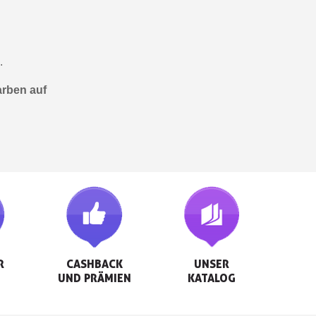
.
arben auf


CASHBACK

UNSER

UND PRÄMIEN
KATALOG