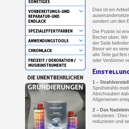
SONSTIGES
Dies ist ein Artik
VORBEREITUNGS-UND
auseinandersetze
REPARATUR-UND
ENDLACK
sondern um den Ei
SPEZIALEFFEKTFARBEN
Die Pistole ist e
Becher oben. Wir 
ANWENDUNGSTOOLS
der Seite befinde
Bevor wir es verw
CHROMLACK
alle Teile gut fe
FREIZEIT / DEKORATION /
oder Verdünner v
MUSIKINSTRUMENTE
Einstellun
DIE UNENTBEHRLICHEN
1 – Strahlverstel
Sprühstrahls modu
Abschrauben dabei
Allgemeinen ents
2 – Das Nadeleins
reduzieren : Dies
reduzieren und s