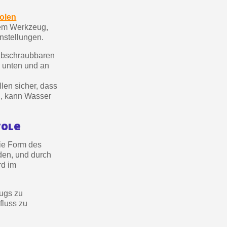
ab einem Einkaufswert von 30€.
olen
in weniger als 1 Minute
dem Werkzeug,
nstellungen.
d erhalten Sie Einkaufsgutscheine
r Bestellung Treuepunkte
 abschraubbaren
, unten und an
ten innerhalb von 14 Tagen
len sicher, dass
 die erste Bestellung
n, kann Wasser
für jede Weiterempfehlung
ab einem Einkaufswert von 30€.
tole
in weniger als 1 Minute
die Form des
d erhalten Sie Einkaufsgutscheine
den, und durch
r Bestellung Treuepunkte
rd im
ten innerhalb von 14 Tagen
ugs zu
 die erste Bestellung
fluss zu
für jede Weiterempfehlung