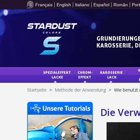
Français
English
Italiano
Español
Român
Por
GRUNDIERUNGE
KAROSSERIE, 
SPEZIALEFFEKT 
CHROM-
KAROSSERIE 
LACKE
EFFEKT
LACK
Startseite
>
Methode der Anwendung
>
Wie benutzt 
Die Ver