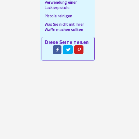
Verwendung einer
Lackierpistole
in weniger als 1 Minute
Pistole reinigen
d erhalten Sie Einkaufsgutscheine
Was Sie nicht mit Ihrer
r Bestellung Treuepunkte
Waffe machen sollten
ten innerhalb von 14 Tagen
 die erste Bestellung
für jede Weiterempfehlung
für jede Weiterempfehlung