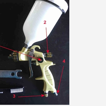
Ihr Online-Angebot 
Teilen Sie Ihre Kreationen un
Sammeln Sie mit jede
Rücksendung von Produk
Rabatt von 5€ auf
10€ Einkaufsgutschein 
10€ Einkaufsgutschein 