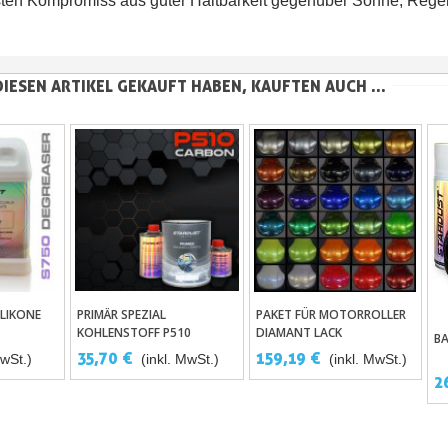
sten Kompromiss aus guter Haltbarkeit gegenüber Sonne, Regen
DIESEN ARTIKEL GEKAUFT HABEN, KAUFTEN AUCH ...
ILIKONE
PRIMÄR SPEZIAL
PAKET FÜR MOTORROLLER
enkorb
In Den Warenkorb
In Den Warenkorb
KOHLENSTOFF P510
DIAMANT LACK
B
35,70 €
159,19 €
MwSt.)
(inkl. MwSt.)
(inkl. MwSt.)
2