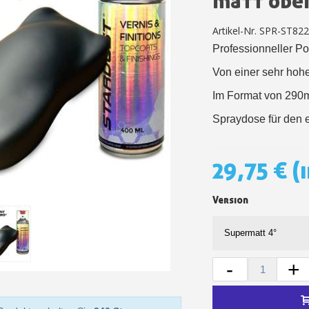
matt ode
Ihr Online-Angebot 
Artikel-Nr.
SPR-ST822
Teilen Sie Ihre Kreationen un
Professionneller Po
Sammeln Sie mit jede
Von einer sehr hoh
Rücksendung von Produk
Im Format von 290ml 
Rabatt von 5€ auf
Spraydose für den 
10€ Einkaufsgutschein 
29,75 €
(
Version
-
+
10€ Einkaufsgutschein 