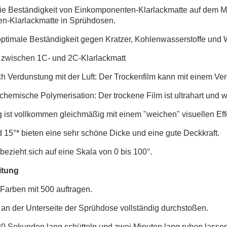
die Beständigkeit von Einkomponenten-Klarlackmatte auf dem Ma
-Klarlackmatte in Sprühdosen.
optimale Beständigkeit gegen Kratzer, Kohlenwasserstoffe und W
 zwischen 1C- und 2C-Klarlackmatt
ch Verdunstung mit der Luft: Der Trockenfilm kann mit einem V
 chemische Polymerisation: Der trockene Film ist ultrahart und 
g ist vollkommen gleichmäßig mit einem "weichen" visuellen Eff
 15°* bieten eine sehr schöne Dicke und eine gute Deckkraft.
bezieht sich auf eine Skala von 0 bis 100°.
itung
 Farben mit 500 auftragen.
an der Unterseite der Sprühdose vollständig durchstoßen.
0 Sekunden lang schütteln und zwei Minuten lang ruhen lassen