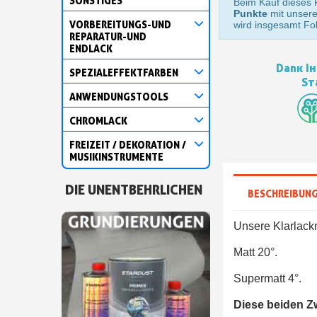
SONSTIGES
Beim Kauf dieses 
Punkte
mit unser
VORBEREITUNGS-UND
wird insgesamt F
REPARATUR-UND
ENDLACK
Dank Ih
SPEZIALEFFEKTFARBEN
St
ANWENDUNGSTOOLS
CHROMLACK
FREIZEIT / DEKORATION /
MUSIKINSTRUMENTE
DIE UNENTBEHRLICHEN
BESCHREIBUN
Unsere Klarlack
Matt 20°.
Supermatt 4°.
Diese beiden Z