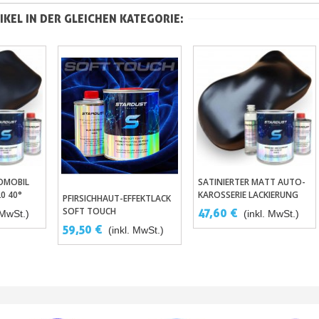
IKEL IN DER GLEICHEN KATEGORIE:
OMOBIL
SATINIERTER MATT AUTO-
enkorb
In Den Warenkorb
0 40°
KAROSSERIE LACKIERUNG
PFIRSICHHAUT-EFFEKTLACK
In Den Warenkorb
ST819 60°
SOFT TOUCH
47,60 €
 MwSt.)
(inkl. MwSt.)
59,50 €
(inkl. MwSt.)