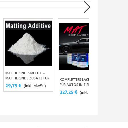
MATTIERENDESMITTEL –
LÖSEMIT
In Den Warenkorb
MATTIERENDE ZUSATZ FÜR
AIRBRUS
KOMPLETTES LACKIERSET
In Den Warenkorb
LACK UND LACKIERUNGEN
GRAPHIC
FÜR AUTOS IN TIEFEM
29,75 €
14,88
(inkl. MwSt.)
MATTSCHWARZ
327,25 €
(inkl. MwSt.)