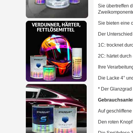
Sie übertreffen 
Zweikomponenten
Sie bieten eine 
Der Unterschied
1C: trocknet dur
2C: härtet durch
Ihre Verarbeitun
Die Lacke 4° und
* Der Glanzgrad 
Gebrauchsanle
Auf geschliffene
Den roten Knopf 
Die Sprühdose 3