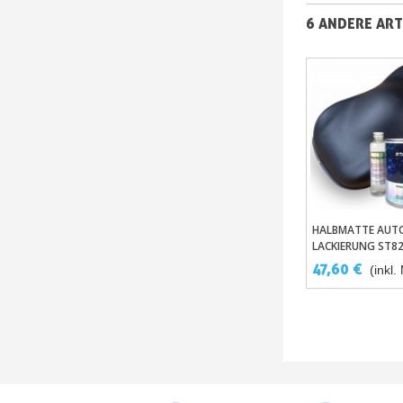
6 ANDERE ART
HALBMATTE AUT
In Den War
LACKIERUNG ST82
47,60 €
(inkl.