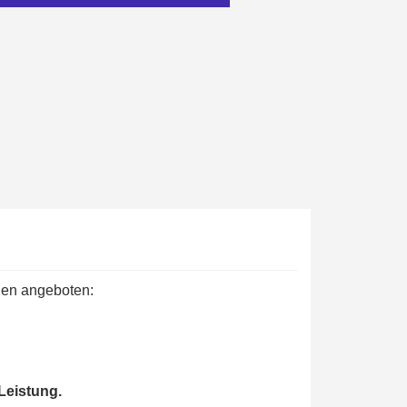
ab einem Einkaufswert von 30€.
in weniger als 1 Minute
d erhalten Sie Einkaufsgutscheine
r Bestellung Treuepunkte
ten innerhalb von 14 Tagen
 die erste Bestellung
für jede Weiterempfehlung
ab einem Einkaufswert von 30€.
in weniger als 1 Minute
d erhalten Sie Einkaufsgutscheine
den angeboten:
r Bestellung Treuepunkte
ten innerhalb von 14 Tagen
 die erste Bestellung
für jede Weiterempfehlung
Leistung.