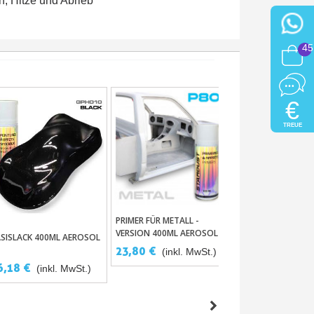
, Hitze und Abrieb
45
€
TREUE
PRIMER FÜR METALL -
FLUORESZIERENDE
In Den Warenkorb
In Den War
VERSION 400ML AEROSOL
FAHRRADLACK IN
ASISLACK 400ML AEROSOL
In Den Warenkorb
SPRAYDOSE – 12 
23,80 €
25,68 €
(inkl. MwSt.)
(inkl.
STARDUST BIKE
6,18 €
(inkl. MwSt.)