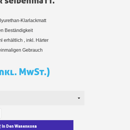
r seidenmatt.
in weniger als 1 Minute
d erhalten Sie Einkaufsgutscheine
lyurethan-Klarlackmatt
r Bestellung Treuepunkte
en Beständigkeit
ten innerhalb von 14 Tagen
erhältlich , inkl. Härter
 die erste Bestellung
einmaligen Gebrauch
für jede Weiterempfehlung
inkl. MwSt.)
für jede Weiterempfehlung
In Den Warenkorb