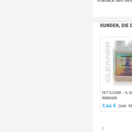
Klarlack den be
KUNDEN, DIE 
FETTLÖSER - 1L S
In Den War
REINIGER
7,44 €
(inkl. 