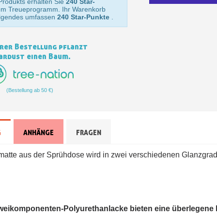
Produkts erhalten Sie
240 Star-
Zahlung in 4x gebührenfrei 
em Treueprogramm. Ihr Warenkorb
olgendes umfassen
240 Star-Punkte
.
Ihr Online-Angebot 
Teilen Sie Ihre Kreationen un
rer Bestellung pflanzt
Sammeln Sie mit jede
ardust einen Baum.
Rücksendung von Produk
Rabatt von 5€ auf
(Bestellung ab 50 €)
10€ Einkaufsgutschein 
Zahlung in 4x gebührenfrei 
Ihr Online-Angebot 
G
ANHÄNGE
FRAGEN
Teilen Sie Ihre Kreationen un
matte aus der Sprühdose wird in zwei verschiedenen Glanzgra
Sammeln Sie mit jede
Rücksendung von Produk
Rabatt von 5€ auf
10€ Einkaufsgutschein 
weikomponenten-Polyurethanlacke bieten eine überlegene 