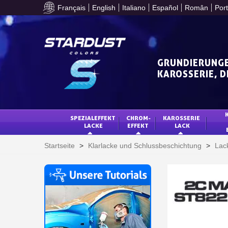
Français
English
Italiano
Español
Român
Por
GRUNDIERUNGE
KAROSSERIE, 
SPEZIALEFFEKT 
CHROM-
KAROSSERIE 
LACKE
EFFEKT
LACK
Startseite
>
Klarlacke und Schlussbeschichtung
>
Lac