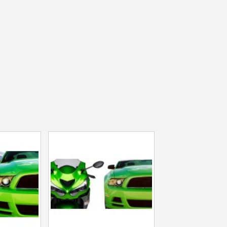
in weniger als 1 Minute
d erhalten Sie Einkaufsgutscheine
r Bestellung Treuepunkte
ten innerhalb von 14 Tagen
 die erste Bestellung
für jede Weiterempfehlung
für jede Weiterempfehlung