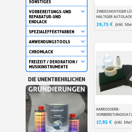
SONSTIGES
ZWEISCHICHTIGER LÖ
VORBEREITUNGS-UND
In Den Warenko
REPARATUR-UND
HALTIGER AUTOLACK
ENDLACK
LACKIEREN -HERSTE
29,75 €
(inkl. Mw
SPEZIALEFFEKTFARBEN
ANWENDUNGSTOOLS
CHROMLACK
FREIZEIT / DEKORATION /
MUSIKINSTRUMENTE
DIE UNENTBEHRLICHEN
KARROSSERIE-
In Den Warenko
VORBEREITUNGSSATZ
LACKIERUNG
17,85 €
(inkl. MwS