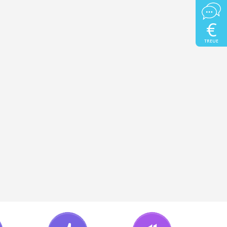
€
TREUE