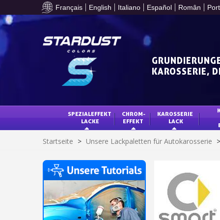
Français
English
Italiano
Español
Român
Por
GRUNDIERUNGE
KAROSSERIE, 
SPEZIALEFFEKT 
CHROM-
KAROSSERIE 
LACKE
EFFEKT
LACK
Startseite
>
Unsere Lackpaletten für Autokarosserie