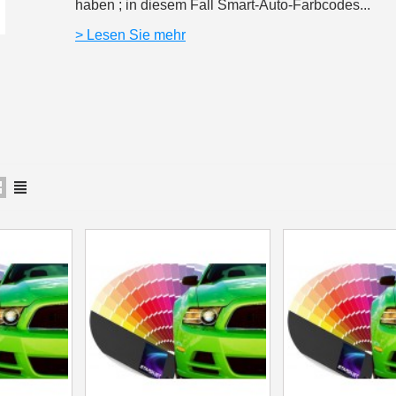
haben ; in diesem Fall Smart-Auto-Farbcodes...
Ihr Online-Angebot 
> Lesen Sie mehr
Teilen Sie Ihre Kreationen un
Sammeln Sie mit jede
Rücksendung von Produk
Rabatt von 5€ auf
10€ Einkaufsgutschein 
10€ Einkaufsgutschein 