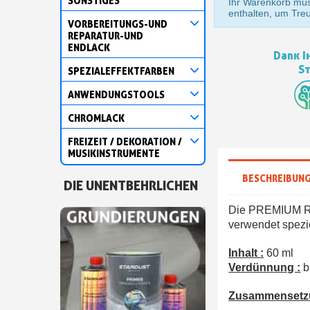
SONSTIGES
Ihr Warenkorb mus
enthalten, um Tre
VORBEREITUNGS-UND
REPARATUR-UND
ENDLACK
Dank I
St
SPEZIALEFFEKTFARBEN
ANWENDUNGSTOOLS
CHROMLACK
FREIZEIT / DEKORATION /
MUSIKINSTRUMENTE
BESCHREIBUN
DIE UNENTBEHRLICHEN
Die PREMIUM RC 
verwendet spezi
Inhalt :
60 ml
Verdünnung :
b
Zusammensetzun