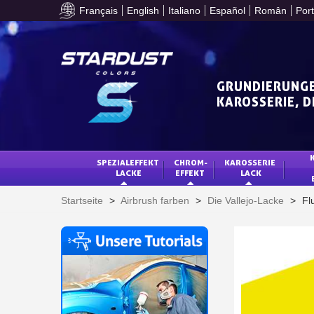
Français
English
Italiano
Español
Român
Por
GRUNDIERUNGE
KAROSSERIE, 
SPEZIALEFFEKT 
CHROM-
KAROSSERIE 
LACKE
EFFEKT
LACK
Startseite
>
Airbrush farben
>
Die Vallejo-Lacke
>
Fl