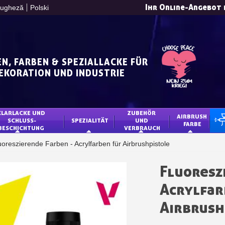
Ihr Online-Angebot 
tugheză
Polski
N, FARBEN & SPEZIALLACKE FÜR
DEKORATION UND INDUSTRIE
10€ Einkaufsgutschein 
KLARLACKE UND 
ZUBEHÖR 
Zahlung in 4x gebührenfrei 
AIRBRUSH 
SCHLUSS-
SPEZIALITÄT
UND 
TU
FARBE
BESCHICHTUNG 
VERBRAUCH
Ihr Online-Angebot 
uoreszierende Farben - Acrylfarben für Airbrushpistole
Teilen Sie Ihre Kreationen un
Sammeln Sie mit jede
Fluoresz
Rücksendung von Produk
Acrylfar
Rabatt von 5€ auf
Airbrush
10€ Einkaufsgutschein 
Zahlung in 4x gebührenfrei 