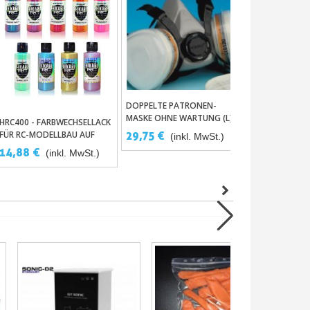
DOPPELTE PATRONEN-
FLIESSBECHER A
In Den Warenkorb
In Den
MASKE OHNE WARTUNG (L)
IRBRUSHPISTO
HRC400 - FARBWECHSELLACK
In Den Warenkorb
FÜR RC-MODELLBAU AUF
29,75 €
59,50 €
(inkl. MwSt.)
(in
LEXAN - HIKARI R/C.
14,88 €
(inkl. MwSt.)