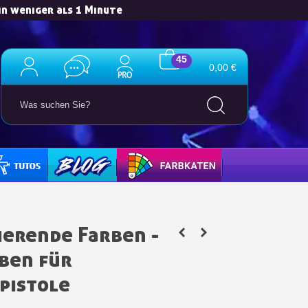
in weniger als 1 Minute
45
0,00 €
für jede Weiterempfehlung
ab einem Einkaufswert von 30€.
TORIALS
BLOG
FARBKARTE
in weniger als 1 Minute
d erhalten Sie Einkaufsgutscheine
r Bestellung Treuepunkte
ierende Farben -
ten innerhalb von 14 Tagen
ben für
 die erste Bestellung
pistole
für jede Weiterempfehlung
ab einem Einkaufswert von 30€.