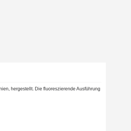
ab einem Einkaufswert von 30€.
in weniger als 1 Minute
d erhalten Sie Einkaufsgutscheine
r Bestellung Treuepunkte
ten innerhalb von 14 Tagen
 die erste Bestellung
für jede Weiterempfehlung
ab einem Einkaufswert von 30€.
in weniger als 1 Minute
d erhalten Sie Einkaufsgutscheine
en, hergestellt. Die fluoreszierende Ausführung
r Bestellung Treuepunkte
ten innerhalb von 14 Tagen
 die erste Bestellung
für jede Weiterempfehlung