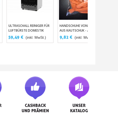
ULTRASCHALL REINIGER FÜR
HANDSCHUHE VON FINGERN
In Den Warenkorb
In Den Warenkorb
LUFTBÜRSTE DOMESTIK
AUS KAUTSCHUK - ANTEIL
WEIS
MODELL 0.75L UC-6106 UND
100
GRU
59,49 €
9,82 €
(inkl. MwSt.)
(inkl. MwSt.)
PROFIS MODELL 2L GT-
AIRB
7,1
SONIC-D2.


CASHBACK

UNSER

UND PRÄMIEN
KATALOG