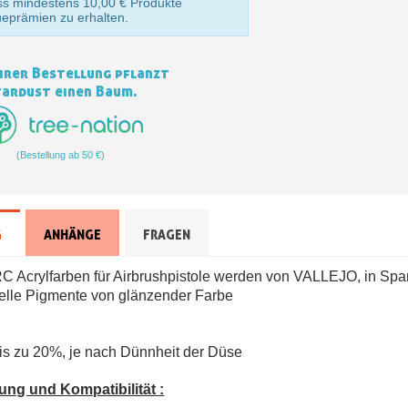
s mindestens 10,00 € Produkte
Zahlung in 4x gebührenfrei 
ueprämien zu erhalten.
Ihr Online-Angebot 
Teilen Sie Ihre Kreationen un
hrer Bestellung pflanzt
ardust einen Baum.
Sammeln Sie mit jede
Rücksendung von Produk
Rabatt von 5€ auf
(Bestellung ab 50 €)
10€ Einkaufsgutschein 
Zahlung in 4x gebührenfrei 
G
ANHÄNGE
FRAGEN
Ihr Online-Angebot 
Teilen Sie Ihre Kreationen un
Acrylfarben für Airbrushpistole werden von VALLEJO, in Spani
elle Pigmente von glänzender Farbe
Sammeln Sie mit jede
Rücksendung von Produk
is zu 20%, je nach Dünnheit der Düse
Rabatt von 5€ auf
10€ Einkaufsgutschein 
g und Kompatibilität :