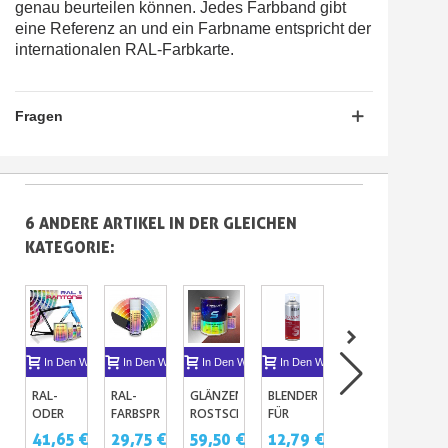
genau beurteilen können. Jedes Farbband gibt
eine Referenz an und ein Farbname entspricht der
internationalen RAL-Farbkarte.
Fragen
6 ANDERE ARTIKEL IN DER GLEICHEN
KATEGORIE:
In Den Warenkorb
In Den Warenkorb
In Den Warenkorb
In Den Warenkorb
In Den Warenkor
I
RAL-
RAL-
GLÄNZENDER
BLENDER
FETTLÖSER
HY
ODER
FARBSPRAY
ROSTSCHUTZLACK
FÜR
- 1L
MET
PANTONE-
FÜR
RETUSCHE
SILIKONE
UN
41,65 €
29,75 €
59,50 €
12,79 €
7,44 €
71