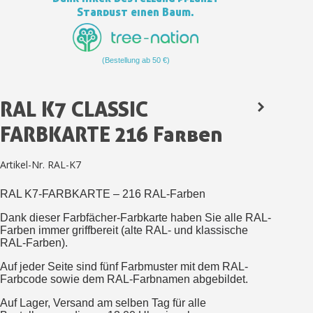
Stardust einen Baum.
Zahlung in 4x gebührenfrei a
Ihr Online-Angebot in
Teilen Sie Ihre Kreationen und 
(Bestellung ab 50 €)
Sammeln Sie mit jeder 
Rücksendung von Produkte
RAL K7 CLASSIC
Rabatt von 5€ auf d
FARBKARTE 216 Farben
10€ Einkaufsgutschein f
Zahlung in 4x gebührenfrei a
Artikel-Nr.
RAL-K7
Ihr Online-Angebot in
RAL K7-FARBKARTE – 216 RAL-Farben
Teilen Sie Ihre Kreationen und 
Dank dieser Farbfächer-Farbkarte haben Sie alle RAL-
Sammeln Sie mit jeder 
Farben immer griffbereit (alte RAL- und klassische
RAL-Farben).
Rücksendung von Produkte
Auf jeder Seite sind fünf Farbmuster mit dem RAL-
Rabatt von 5€ auf d
Farbcode sowie dem RAL-Farbnamen abgebildet.
10€ Einkaufsgutschein f
Auf Lager, Versand am selben Tag für alle