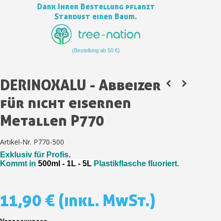
Dank Ihrer Bestellung pflanzt
Zahlung in 4x gebührenfrei a
Stardust einen Baum.
Ihr Online-Angebot in
Teilen Sie Ihre Kreationen und 
(Bestellung ab 50 €)
Sammeln Sie mit jeder 
Rücksendung von Produkte
DERINOXALU - Abbeizer
Rabatt von 5€ auf d
für nicht eisernen
10€ Einkaufsgutschein f
Metallen P770
Zahlung in 4x gebührenfrei a
Ihr Online-Angebot in
Artikel-Nr.
P770-500
Teilen Sie Ihre Kreationen und 
Exklusiv für Profis.
Sammeln Sie mit jeder 
Kommt in
500ml - 1L - 5L
Plastikflasche fluoriert.
Rücksendung von Produkte
Rabatt von 5€ auf d
11,90 €
(inkl. MwSt.)
10€ Einkaufsgutschein f