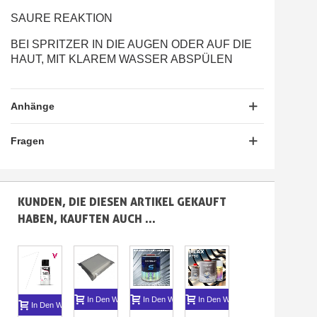
SAURE REAKTION
BEI SPRITZER IN DIE AUGEN ODER AUF DIE
HAUT, MIT KLAREM WASSER ABSPÜLEN
Anhänge
Fragen
KUNDEN, DIE DIESEN ARTIKEL GEKAUFT
HABEN, KAUFTEN AUCH ...
In Den Warenkorb
In Den Warenkorb
In Den Warenkorb
In Den Warenkor
I
In Den Warenkorb