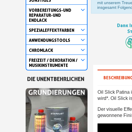
SONSTIGES
mit unserem Treu
insgesamt Folgen
VORBEREITUNGS-UND
REPARATUR-UND
ENDLACK
Dank I
SPEZIALEFFEKTFARBEN
S
ANWENDUNGSTOOLS
CHROMLACK
FREIZEIT / DEKORATION /
MUSIKINSTRUMENTE
BESCHREIBUN
DIE UNENTBEHRLICHEN
Oil Slick Patina
wird*. Oil Slick 
Der visuelle Eff
gewonnene Finis