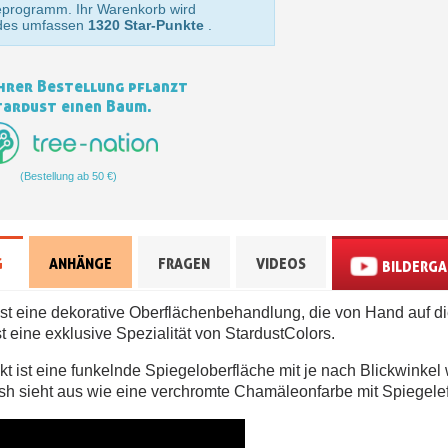
Zahlung in 4x gebührenfrei 
eprogramm. Ihr Warenkorb wird
des umfassen
1320 Star-Punkte
.
Ihr Online-Angebot 
Teilen Sie Ihre Kreationen un
hrer Bestellung pflanzt
Sammeln Sie mit jede
tardust einen Baum.
Rücksendung von Produk
Rabatt von 5€ auf
(Bestellung ab 50 €)
10€ Einkaufsgutschein 
Zahlung in 4x gebührenfrei 
Ihr Online-Angebot 
G
ANHÄNGE
FRAGEN
VIDEOS
BILDERGA
Teilen Sie Ihre Kreationen un
 ist eine dekorative Oberflächenbehandlung, die von Hand auf die
Sammeln Sie mit jede
ist eine exklusive Spezialität von StardustColors.
Rücksendung von Produk
ekt ist eine funkelnde Spiegeloberfläche mit je nach Blickwinke
Rabatt von 5€ auf
h sieht aus wie eine verchromte Chamäleonfarbe mit Spiegelef
10€ Einkaufsgutschein 