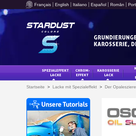
Français
English
Italiano
Español
Român
Por
GRUNDIERUNGE
KAROSSERIE, 
SPEZIALEFFEKT 
CHROM-
KAROSSERIE 
LACKE
EFFEKT
LACK
Startseite
>
Lacke mit Spezialeffekt
>
Der Opalesziere