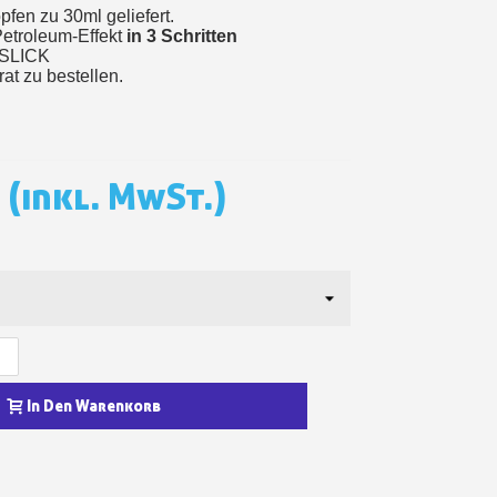
pfen zu 30ml geliefert.
in weniger als 1 Minute
Petroleum-Effekt
in 3 Schritten
d erhalten Sie Einkaufsgutscheine
 SLICK
at zu bestellen.
r Bestellung Treuepunkte
ten innerhalb von 14 Tagen
 die erste Bestellung
(inkl. MwSt.)
für jede Weiterempfehlung
+
In Den Warenkorb
für jede Weiterempfehlung