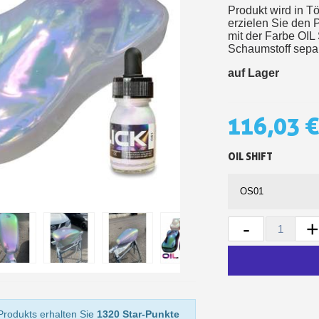
Produkt wird in Tö
Ihr Online-Angebot 
erzielen Sie den 
Teilen Sie Ihre Kreationen un
mit der Farbe OIL
Schaumstoff separ
Sammeln Sie mit jede
auf Lager
Rücksendung von Produk
Rabatt von 5€ auf
116,03 €
10€ Einkaufsgutschein 
OIL SHIFT
-
10€ Einkaufsgutschein 
Produkts erhalten Sie
1320 Star-Punkte