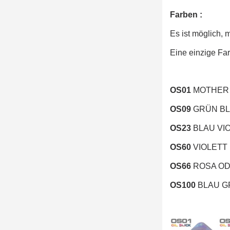
Farben :
Es ist möglich,
Eine einzige Farb
OS01
MOTHER 
OS09
GRÜN BL
OS23
BLAU VI
OS60
VIOLETT
OS66
ROSA OD
OS100
BLAU G