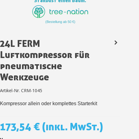
Stardust einen Baum.
Zahlung in 4x gebührenfrei a
Ihr Online-Angebot in
(Bestellung ab 50 €)
Teilen Sie Ihre Kreationen und 
Sammeln Sie mit jeder 
24L FERM
Rücksendung von Produkte
Luftkompressor für
Rabatt von 5€ auf d
pneumatische
10€ Einkaufsgutschein f
Zahlung in 4x gebührenfrei a
Werkzeuge
Ihr Online-Angebot in
Artikel-Nr.
CRM-1045
Teilen Sie Ihre Kreationen und 
Sammeln Sie mit jeder 
Kompressor allein oder komplettes Starterkit
Rücksendung von Produkte
Rabatt von 5€ auf d
173,54 €
(inkl. MwSt.)
10€ Einkaufsgutschein f