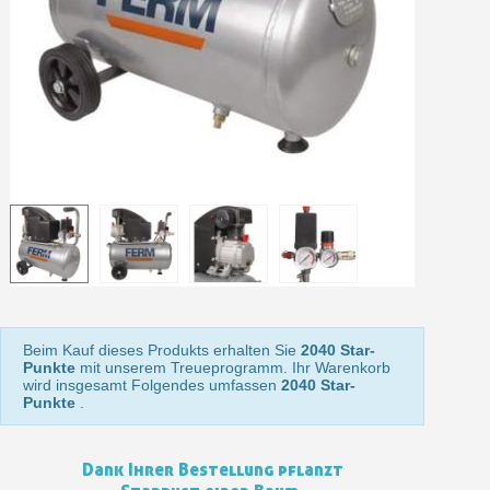
Ihr Online-Angebot in
Teilen Sie Ihre Kreationen und 
Sammeln Sie mit jeder 
Rücksendung von Produkte
Rabatt von 5€ auf d
10€ Einkaufsgutschein f
Beim Kauf dieses Produkts erhalten Sie
2040 Star-
Punkte
mit unserem Treueprogramm. Ihr Warenkorb
wird insgesamt Folgendes umfassen
2040 Star-
Punkte
.
Dank Ihrer Bestellung pflanzt
10€ Einkaufsgutschein f