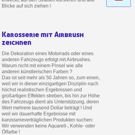
Zahlung in 4x gebührenfrei a
Blicke auf sich ziehen !
Ihr Online-Angebot in
Teilen Sie Ihre Kreationen und 
Karosserie mit Airbrush
Sammeln Sie mit jeder 
zeichnen
Rücksendung von Produkte
Rabatt von 5€ auf d
Die Dekoration eines Motorrads oder eines
anderen Fahrzeugs erfolgt mit Airbrushes.
10€ Einkaufsgutschein f
Warum nicht mit einem Pinsel wie alle
Zahlung in 4x gebührenfrei a
anderen künstlerischen Farben ?
Das ist seit mehr als 50 Jahren so, zum einen,
Ihr Online-Angebot in
weil wir in dieser einzigartigen Disziplin nach
Teilen Sie Ihre Kreationen und 
höchst realistischen Ergebnissen und
großartigen Effekten streben, bis hin zur Höhe
Sammeln Sie mit jeder 
des Fahrzeugs dient als Unterstützung, deren
Wert mehrere tausend Dollar beträgt ! Und
Rücksendung von Produkte
weil wir dauerhafte Ergebnisse mit
Rabatt von 5€ auf d
karosserieverträglichen Produkten suchen:
Wir verwenden keine Aquarell-, Kohle- oder
10€ Einkaufsgutschein f
Ölfarbe !