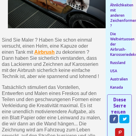
Ähnlichkeiten
Ihr Online-Angebot in
mit
anderen
Teilen Sie Ihre Kreationen und 
Zeichenforme
?
Sammeln Sie mit jeder 
Die
Rücksendung von Produkte
Weltvirtuosen
Sind Sie Maler ? Haben Sie schon einmal
der
versucht, einen Helm, eine Kapuze oder
Rabatt von 5€ auf d
Airbrush-
einen Tank mit
Airbrush
zu dekorieren ?
Karosseriedek
10€ Einkaufsgutschein f
Dann haben Sie sicherlich verstanden, dass
Russland
das Lackieren und Zeichnen auf Karosserien
mit der Airbrush sicherlich keine einfache
USA
Technik ist, aber wie spannend und lohnend !
Australien
Kanada
Tatsächlich stimuliert das Vorstellen,
Entwerfen und Malen eines Freskos auf den
Teilen und den geschwungenen Formen einer
Verkleidung die Kreativität maximal. Es ist
eine unendlich motivierendere Aufgabe, als
ein Blatt Papier oder eine Leinwand zu malen,
die wir dann an die Wand hängen... Die
Zeichnung wird am Fahrzeug zum Leben
10€ Einkaufsgutschein f
erweckt, auf den Straßen kursieren und alle