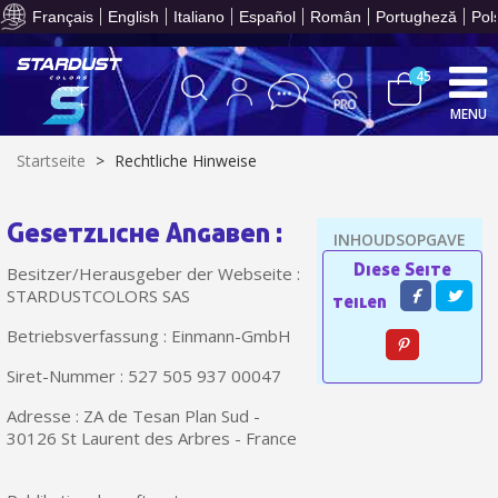
Ihr Online-Angebot in
Français
English
Italiano
Español
Român
Portugheză
Pol
45
MENU
Startseite
>
Rechtliche Hinweise
10€ Einkaufsgutschein f
Gesetzliche Angaben :
Zahlung in 4x gebührenfrei a
Besitzer/Herausgeber der Webseite :
Ihr Online-Angebot in
STARDUSTCOLORS SAS
Teilen Sie Ihre Kreationen und 
Betriebsverfassung : Einmann-GmbH
Sammeln Sie mit jeder 
Siret-Nummer : 527 505 937 00047
Rücksendung von Produkte
Adresse : ZA de Tesan Plan Sud -
Rabatt von 5€ auf d
30126 St Laurent des Arbres - France
10€ Einkaufsgutschein f
Zahlung in 4x gebührenfrei a