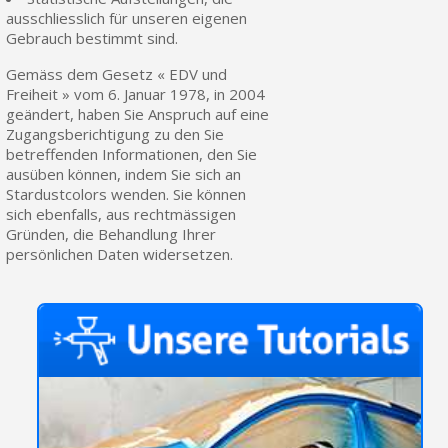
ausschliesslich für unseren eigenen
Zahlung in 4x gebührenfrei a
Gebrauch bestimmt sind.
Ihr Online-Angebot in
Gemäss dem Gesetz « EDV und
Teilen Sie Ihre Kreationen und 
Freiheit » vom 6. Januar 1978, in 2004
Sammeln Sie mit jeder 
geändert, haben Sie Anspruch auf eine
Zugangsberichtigung zu den Sie
Rücksendung von Produkte
betreffenden Informationen, den Sie
ausüben können, indem Sie sich an
Rabatt von 5€ auf d
Stardustcolors wenden. Sie können
10€ Einkaufsgutschein f
sich ebenfalls, aus rechtmässigen
Gründen, die Behandlung Ihrer
Zahlung in 4x gebührenfrei a
persönlichen Daten widersetzen.
Ihr Online-Angebot in
Teilen Sie Ihre Kreationen und 
Sammeln Sie mit jeder 
Rücksendung von Produkte
Rabatt von 5€ auf d
10€ Einkaufsgutschein f