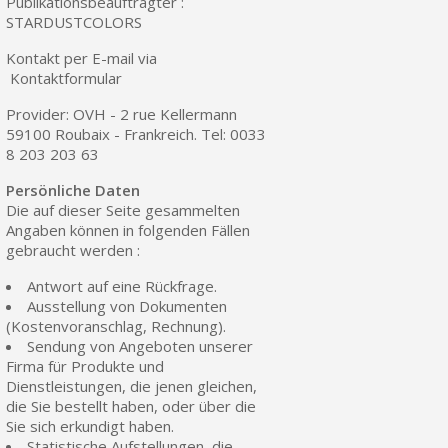
Publikationsbeauftragter :
STARDUSTCOLORS
Ihr Online-Angebot in
Kontakt per E-mail via
Teilen Sie Ihre Kreationen und 
Kontaktformular
Sammeln Sie mit jeder 
Provider: OVH - 2 rue Kellermann
Rücksendung von Produkte
59100 Roubaix - Frankreich. Tel: 0033
8 203 203 63
Rabatt von 5€ auf d
10€ Einkaufsgutschein f
Persönliche Daten
Die auf dieser Seite gesammelten
Angaben können in folgenden Fällen
gebraucht werden :
Antwort auf eine Rückfrage.
Ausstellung von Dokumenten
(Kostenvoranschlag, Rechnung).
Sendung von Angeboten unserer
Firma für Produkte und
Dienstleistungen, die jenen gleichen,
die Sie bestellt haben, oder über die
Sie sich erkundigt haben.
10€ Einkaufsgutschein f
Statistische Aufstellungen, die