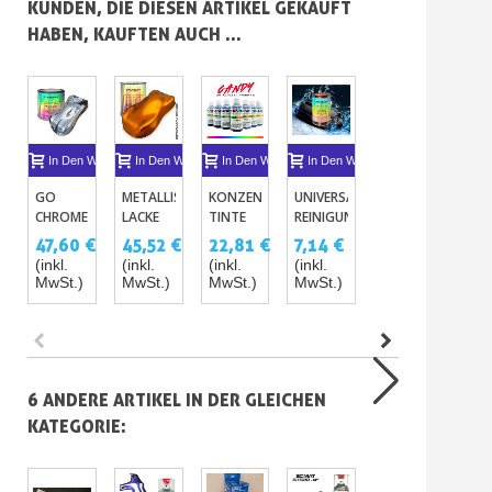
KUNDEN, DIE DIESEN ARTIKEL GEKAUFT
HABEN, KAUFTEN AUCH ...
In Den Warenkorb
In Den Warenkorb
In Den Warenkorb
In Den Warenkorb
In Den Warenkor
I
GO
METALLISIERTE
KONZENTRIERTE
UNIVERSAL
BASISLACK
TR
CHROME
LACKE
TINTE
REINIGUNGSVERDÜNNER
MI
SPIEGELEFFEKTSLACK
500ML /
FÜR
(HYDRO)
BIN
47,60 €
45,52 €
22,81 €
7,14 €
34,71 €
38
MIT
1L
CANDY
AU
(inkl.
(inkl.
(inkl.
(inkl.
(inkl.
(ink
EINSCHICHTPINSEL
VERGOLDET
LACKE
LO
MwSt.)
MwSt.)
MwSt.)
MwSt.)
MwSt.)
MwS
UND
- 1C
ALUMINIUM
BAS
6 ANDERE ARTIKEL IN DER GLEICHEN
KATEGORIE: