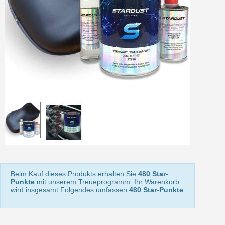
Ihr Online-Angebot in
Teilen Sie Ihre Kreationen und 
Sammeln Sie mit jeder 
Rücksendung von Produkte
Rabatt von 5€ auf d
10€ Einkaufsgutschein f
Beim Kauf dieses Produkts erhalten Sie
480 Star-
Punkte
mit unserem Treueprogramm. Ihr Warenkorb
wird insgesamt Folgendes umfassen
480 Star-Punkte
.
10€ Einkaufsgutschein f