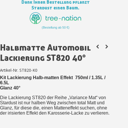
Dank Ihrer Bestellung pflanzt
Zahlung in 4x gebührenfrei a
Stardust einen Baum.
Ihr Online-Angebot in
Teilen Sie Ihre Kreationen und 
(Bestellung ab 50 €)
Sammeln Sie mit jeder 
Rücksendung von Produkte
Halbmatte Automobil
Rabatt von 5€ auf d
Lackierung ST820 40°
10€ Einkaufsgutschein f
Zahlung in 4x gebührenfrei a
Artikel-Nr.
ST820-K0
Ihr Online-Angebot in
Kit Lackierung Halb-matten Effekt 750ml / 1.35L /
6.5L
Teilen Sie Ihre Kreationen und 
Glanz 40°
Sammeln Sie mit jeder 
Die Lackierung ST820 der Reihe „Variance Mat“ von
Rücksendung von Produkte
Stardust ist nur halben Weg zwischen total Matt und
Glanz, für diese die, einen Matteneffekt suchen, ohne
Rabatt von 5€ auf d
der irisierten Effekt den Karosserie-Lacke zu verlieren.
10€ Einkaufsgutschein f