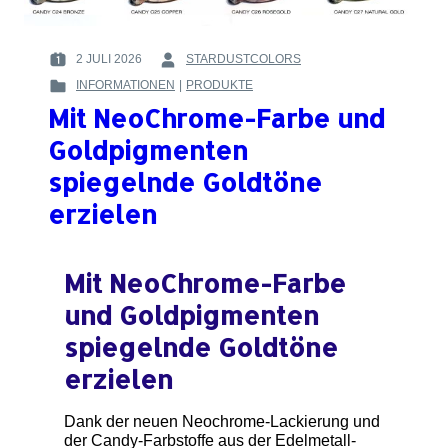
TINTEN
2 JULI 2026
STARDUSTCOLORS
POSTED
BY
INFORMATIONEN
|
PRODUKTE
ON
:
POSTED
:
Mit NeoChrome-Farbe und
IN
:
Goldpigmenten
spiegelnde Goldtöne
erzielen
Mit NeoChrome-Farbe
und Goldpigmenten
spiegelnde Goldtöne
erzielen
Dank der neuen Neochrome-Lackierung und
der Candy-Farbstoffe aus der Edelmetall-