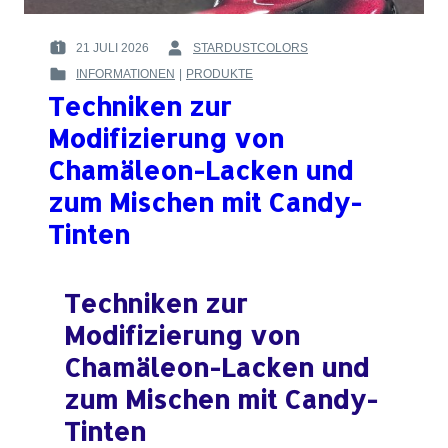
21 JULI 2026
STARDUSTCOLORS
POSTED
BY
INFORMATIONEN
|
PRODUKTE
ON
:
POSTED
:
Techniken zur
IN
:
Modifizierung von
Chamäleon-Lacken und
zum Mischen mit Candy-
Tinten
Techniken zur
Modifizierung von
Chamäleon-Lacken und
zum Mischen mit Candy-
Tinten