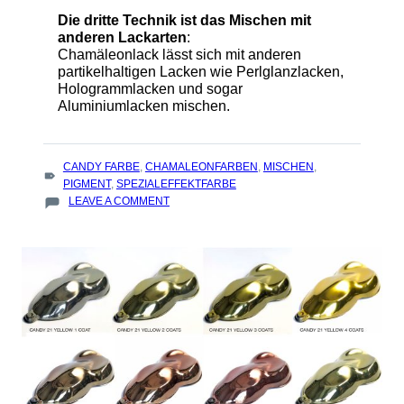
Die dritte Technik ist das Mischen mit
anderen Lackarten
:
Chamäleonlack lässt sich mit anderen
partikelhaltigen Lacken wie Perlglanzlacken,
Hologrammlacken und sogar
Aluminiumlacken mischen.
TAGS
CANDY FARBE
,
CHAMALEONFARBEN
,
MISCHEN
,
:
PIGMENT
,
SPEZIALEFFEKTFARBE
ON
LEAVE A COMMENT
TECHNIKEN
ZUR
MODIFIZIERUNG
VON
CHAMÄLEON-
LACKEN
UND
ZUM
MISCHEN
MIT
CANDY-