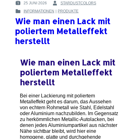
25 JUNI 2026
STARDUSTCOLORS
POSTED
BY
INFORMATIONEN
|
PRODUKTE
ON
:
POSTED
:
Wie man einen Lack mit
IN
:
poliertem Metalleffekt
herstellt
Wie man einen Lack mit
poliertem Metalleffekt
herstellt
Bei einer Lackierung mit poliertem
Metalleffekt geht es darum, das Aussehen
von echtem Rohmetall wie Stahl, Edelstahl
oder Aluminium nachzubilden. Im Gegensatz
zu herkömmlichen Metallic-Autolacken, bei
denen jedes Aluminiumpartikel aus nächster
Nähe sichtbar bleibt, wird hier eine
homogene, glatte und durchgehende