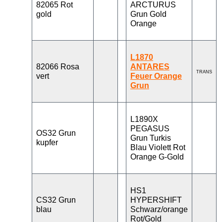
82065 Rot
ARCTURUS
gold
Grun Gold
Orange
L1870
82066 Rosa
ANTARES
TRANS
vert
Feuer Orange
Grun
L1890X
PEGASUS
OS32 Grun
Grun Turkis
kupfer
Blau Violett Rot
Orange G-Gold
HS1
CS32 Grun
HYPERSHIFT
blau
Schwarz/orange
Rot/Gold