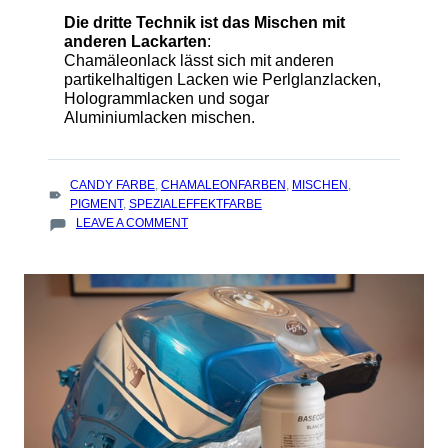
Die dritte Technik ist das Mischen mit
anderen Lackarten
:
Chamäleonlack lässt sich mit anderen
partikelhaltigen Lacken wie Perlglanzlacken,
Hologrammlacken und sogar
Aluminiumlacken mischen.
TAGS
CANDY FARBE
,
CHAMALEONFARBEN
,
MISCHEN
,
:
PIGMENT
,
SPEZIALEFFEKTFARBE
ON
LEAVE A COMMENT
TECHNIKEN
ZUR
MODIFIZIERUNG
VON
CHAMÄLEON-
LACKEN
UND
ZUM
MISCHEN
MIT
CANDY-