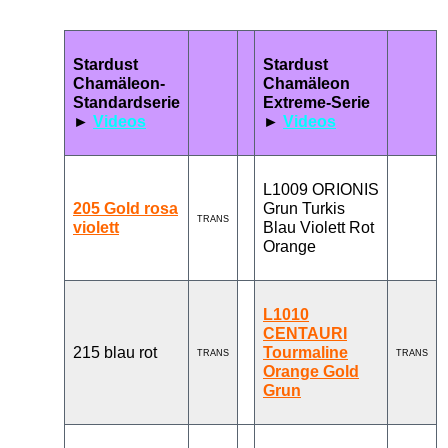
Stardust
Stardust
Chamäleon-
Chamäleon
Standardserie
Extreme-Serie
►
Videos
►
Videos
L1009 ORIONIS
205 Gold rosa
Grun Turkis
TRANS
violett
Blau Violett Rot
Orange
L1010
CENTAURI
215 blau rot
Tourmaline
TRANS
TRANS
Orange Gold
Grun