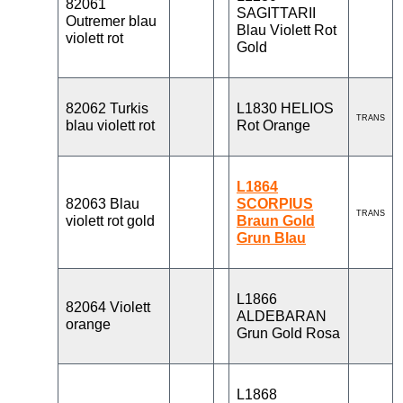
82061
SAGITTARII
Outremer blau
Blau Violett Rot
violett rot
Gold
82062 Turkis
L1830 HELIOS
TRANS
blau violett rot
Rot Orange
L1864
82063 Blau
SCORPIUS
TRANS
violett rot gold
Braun Gold
Grun Blau
L1866
82064 Violett
ALDEBARAN
orange
Grun Gold Rosa
L1868