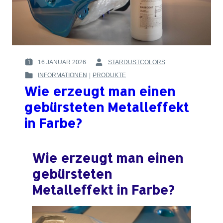
TINTEN
16 JANUAR 2026
STARDUSTCOLORS
POSTED
BY
INFORMATIONEN
|
PRODUKTE
ON
:
POSTED
:
Wie erzeugt man einen
IN
:
gebürsteten Metalleffekt
in Farbe?
Wie erzeugt man einen
gebürsteten
Metalleffekt in Farbe?