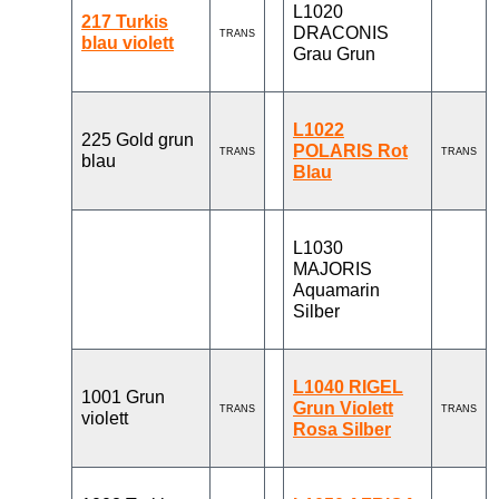
L1020
217 Turkis
DRACONIS
TRANS
blau violett
Grau Grun
L1022
225 Gold grun
POLARIS Rot
TRANS
TRANS
blau
Blau
L1030
MAJORIS
Aquamarin
Silber
L1040 RIGEL
1001 Grun
Grun Violett
TRANS
TRANS
violett
Rosa Silber