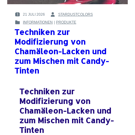
21 JULI 2026
STARDUSTCOLORS
POSTED
BY
INFORMATIONEN
|
PRODUKTE
ON
:
POSTED
:
Techniken zur
IN
:
Modifizierung von
Chamäleon-Lacken und
zum Mischen mit Candy-
Tinten
Techniken zur
Modifizierung von
Chamäleon-Lacken und
zum Mischen mit Candy-
Tinten