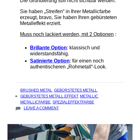
Die Grundierung soll nicht sichtbar werden.
Sie haben „Streifen“ in Ihrer Metallicfarbe
erzeugt, bravo, Sie haben Ihren gebürsteten
Metalleffekt erzielt.
Muss noch lackiert werden, mit 2 Optionen
:
Brillante Option
: klassisch und
widerstandsfähig.
Satinierte Option
: für einen noch
authentischeren „Rohmetall“-Look.
TAGS
BRUSHED METAL
,
GEBÜRSTETES METALL
,
:
GEBÜRSTETES METALL EFFEKT
,
METALLIC
,
METALLICFARBE
,
SPEZIALEFFEKTFARBE
ON
LEAVE A COMMENT
WIE
ERZEUGT
MAN
EINEN
GEBÜRSTETEN