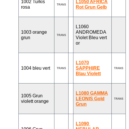
1002 Turkis
L1050 AFRICA
TRANS
rosa
Rot Grun Gelb
L1060
1003 orange
ANDROMEDA
TRANS
grun
Violet Bleu vert
or
L1070
1004 bleu vert
SAPPHIRE
TRANS
TRANS
Blau Violett
L1080 GAMMA
1005 Grun
LEONIS Gold
TRANS
violett orange
Grun
L1090 ​​