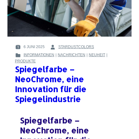
METALLEFFEKT
IN
FARBE?
6 JUNI 2025
STARDUSTCOLORS
POSTED
BY
INFORMATIONEN
|
NACHRICHTEN
|
NEUHEIT
|
ON
:
POSTED
PRODUKTE
:
IN
Spiegelfarbe –
:
NeoChrome, eine
Innovation für die
Spiegelindustrie
Spiegelfarbe –
NeoChrome, eine