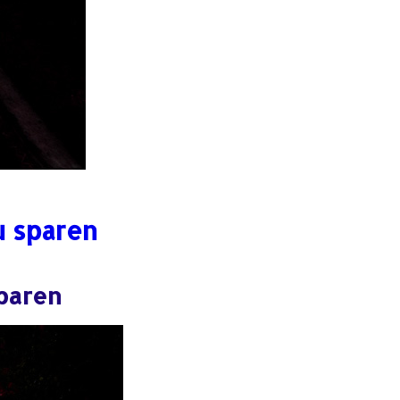
u sparen
sparen