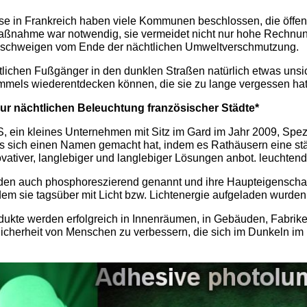
se in Frankreich haben viele Kommunen beschlossen, die öffen
Maßnahme war notwendig, sie vermeidet nicht nur hohe Rechnun
 schweigen vom Ende der nächtlichen Umweltverschmutzung.
lichen Fußgänger in den dunklen Straßen natürlich etwas unsi
mmels wiederentdecken können, die sie zu lange vergessen hat
r nächtlichen Beleuchtung französischer Städte*
, ein kleines Unternehmen mit Sitz im Gard im Jahr 2009, Spezia
s sich einen Namen gemacht hat, indem es Rathäusern eine st
vativer, langlebiger und langlebiger Lösungen anbot. leuchtend
en auch phosphoreszierend genannt und ihre Haupteigenschaft
dem sie tagsüber mit Licht bzw. Lichtenergie aufgeladen wurden
ukte werden erfolgreich in Innenräumen, in Gebäuden, Fabrike
Sicherheit von Menschen zu verbessern, die sich im Dunkeln im 