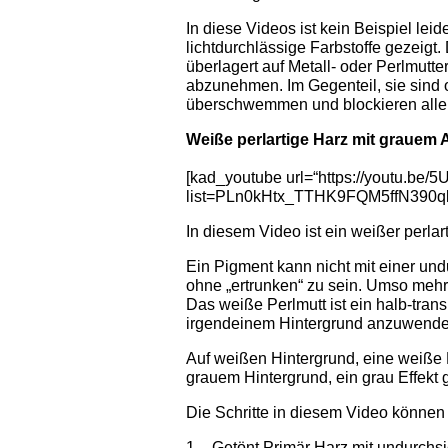
In diese Videos ist kein Beispiel le
lichtdurchlässige Farbstoffe gezeigt.
überlagert auf Metall- oder Perlmutte
abzunehmen. Im Gegenteil, sie sind o
überschwemmen und blockieren alle 
Weiße perlartige Harz mit grauem 
[kad_youtube url=“https://youtu.be
list=PLn0kHtx_TTHK9FQM5ffN390qk
In diesem Video ist ein weißer perla
Ein Pigment kann nicht mit einer und
ohne „ertrunken“ zu sein. Umso mehr,
Das weiße Perlmutt ist ein halb-tran
irgendeinem Hintergrund anzuwende
Auf weißen Hintergrund, eine weiße P
grauem Hintergrund, ein grau Effekt g
Die Schritte in diesem Video können 
1 – Getönt Primär Harz mit undurchsi