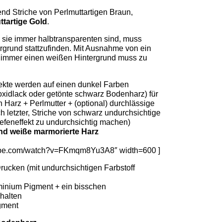
nd Striche von Perlmuttartigen Braun,
ttartige Gold
.
 sie immer halbtransparenten sind, muss
rgrund stattzufinden. Mit Ausnahme von ein
s immer einen weißen Hintergrund muss zu
fekte werden auf einen dunkel Farben
xidlack oder getönte schwarz Bodenharz) für
Harz + Perlmutter + (optional) durchlässige
ch letzter, Striche von schwarz undurchsichtige
 Tiefeneffekt zu undurchsichtig machen)
d weiße marmorierte Harz
tube.com/watch?v=FKmqm8Yu3A8″ width=600 ]
rucken (mit undurchsichtigen Farbstoff
luminium Pigment + ein bisschen
halten
gment