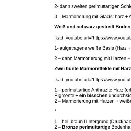
2- dann zweiten perlmuttartigen Schic
3 – Marmorierung mit Glacis‘ harz +
Weiß und schwarz gestreift Boden
[kad_youtube url=“https://www.yout
1- aufgetragene weiße Basis (Harz +
2 – dann Marmorierung mit Harzen +
Zwei bunte Marmoreffekte mit Har
[kad_youtube url=“https://www.you
1 – perlmuttartige Anthrazite Harz (e
Pigmente +
ein bisschen
undurchsic
2 – Marmorierung mit Harzen + weiße
*
1 – hell braun Hintergrund (Druckhar
2 –
Bronze perlmuttartig
e Bodenharz