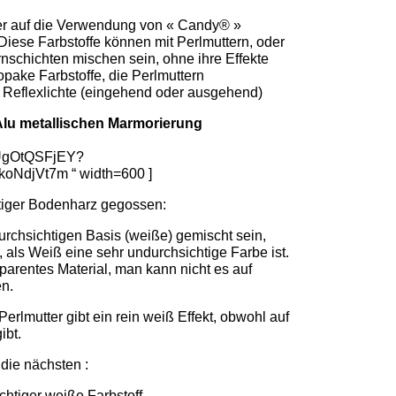
ider auf die Verwendung von « Candy® »
 Diese Farbstoffe können mit Perlmuttern, oder
rnschichten mischen sein, ohne ihre Effekte
pake Farbstoffe, die Perlmuttern
Reflexlichte (eingehend oder ausgehend)
Alu metallischen Marmorierung
/5UgOtQSFjEY?
oNdjVt7m “ width=600 ]
rtiger Bodenharz gegossen:
urchsichtigen Basis (weiße) gemischt sein,
 als Weiß eine sehr undurchsichtige Farbe ist.
sparentes Material, man kann nicht es auf
n.
erlmutter gibt ein rein weiß Effekt, obwohl auf
ibt.
die nächsten :
chtiger weiße Farbstoff