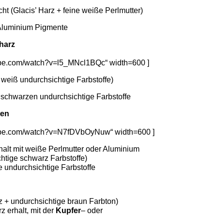
ht (Glacis’ Harz + feine weiße Perlmutter)
 Aluminium Pigmente
harz
ube.com/watch?v=l5_MNcl1BQc“ width=600 ]
 weiß undurchsichtige Farbstoffe)
 schwarzen undurchsichtige Farbstoffe
zen
tube.com/watch?v=N7fDVbOyNuw“ width=600 ]
rhalt mit weiße Perlmutter oder Aluminium
htige schwarz Farbstoffe)
 undurchsichtige Farbstoffe
z + undurchsichtige braun Farbton)
 erhalt, mit der
Kupfer
– oder