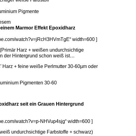
Aluminium Pigmente
iesem
 einem Marmor Effekt Epoxidharz
tube.com/watch?v=jRcH3HVmTgE“ width=600 ]
(Primär Harz + weißen undurchsichtige
nn der Hintergrund schon weiß ist…
s’ Harz + feine weiße Perlmutter 30-60µm oder
Aluminium Pigmenten 30-60
xidharz seit ein Grauen Hintergrund
ube.com/watch?v=p-NHVup4sjg“ width=600 ]
 weiß undurchsichtige Farbstoffe + schwarz)