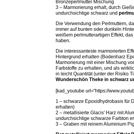
Bronzeperlmutter Mischung
3 – Marmorierung erhalt, durch Gieße
undurchsichtige schwarz und
perlmu
Die Verwendung den Perlmuttern, da
immer auf bunten oder dunkeln Hinte
weißem perlmutterartigen Effekt, da
haben.
Die interessanteste marmorierten Ef
Hintergrund erhalten (Bodenharz Epo
Marmorierung mit einer Mischung von 
Farbstoffe zu erhalten, und als wirkli
in leicht Quantität (unter der Risiko
Wunderschön Theke in schwarz un
[kad_youtube url=“https://www.you
1 – schwarze Epoxidhydrobasis für D
erhalten)
2 – metallisierte Glacis’ Harz mit A
undurchsichtige schwarze Farbton er
3 – Graben mit reinem Aluminium Pi