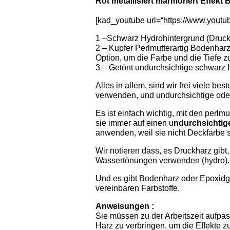
Rot metallisiert marmoriert Effekt
[kad_youtube url=“https://www.you
1 –Schwarz Hydrohintergrund (Druck
2 – Kupfer Perlmutterartig Bodenharz 
Option, um die Farbe und die Tiefe zu
3 – Getönt undurchsichtige schwarz 
Alles in allem, sind wir frei viele b
verwenden, und undurchsichtige ode
Es ist einfach wichtig, mit den perlm
sie immer auf einen u
ndurchsichtig
anwenden, weil sie nicht Deckfarbe s
Wir notieren dass, es Druckharz gibt
Wassertönungen verwenden (hydro).
Und es gibt Bodenharz oder Epoxidgl
vereinbaren Farbstoffe.
Anweisungen :
Sie müssen zu der Arbeitszeit aufpas
Harz zu verbringen, um die Effekte z