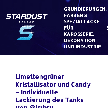
Skip
to
GRUNDIERUNGEN,
content
FARBEN &
SPEZIALLACKE
FÜR
KAROSSERIE,
DEKORATION
UND INDUSTRIE
Limettengrüner
Kristallisator und Candy
– Individuelle
Lackierung des Tanks
von @imbry